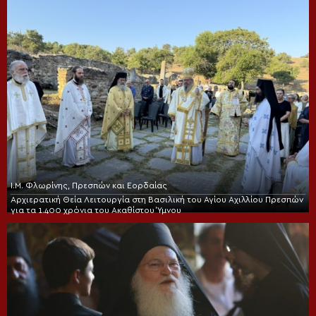
Ι.Μ. Φλωρίνης, Πρεσπών και Εορδαίας
Αρχιερατική Θεία Λειτουργία στη Βασιλική του Αγίου Αχιλλίου Πρεσπών
για τα 1.400 χρόνια του Ακαθίστου Ύμνου