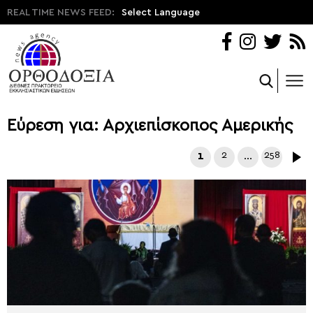
REAL TIME NEWS FEED:
Select Language
Εύρεση για: Αρχιεπίσκοπος Αμερικής
1
2
…
258