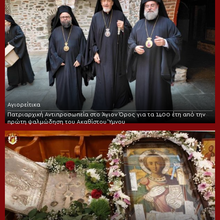
Αγιορείτικα
Πατριαρχική Αντιπροσωπεία στο Άγιον Όρος για τα 1400 έτη από την
πρώτη ψαλμώδηση του Ακαθίστου Ύμνου