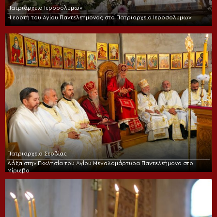
Πατριαρχείο Ιεροσολύμων
Η εορτή του Αγίου Παντελεήμονος στο Πατριαρχείο Ιεροσολύμων
Πατριαρχείο Σερβίας
Δόξα στην Εκκλησία του Αγίου Μεγαλομάρτυρα Παντελεήμονα στο
Μίριεβο