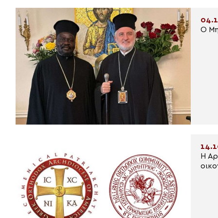
04.1
Ο Μη
14.1
Η Αρ
οικο