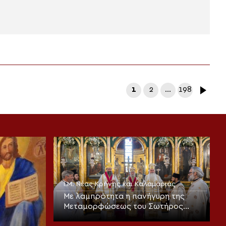
1
2
…
198
Ι.Μ. Νέας Κρήνης και Καλαμαριάς
Με λαμπρότητα η πανήγυρη της
Μεταμορφώσεως του Σωτήρος
στην Καλαμαριά (ΦΩΤΟ)