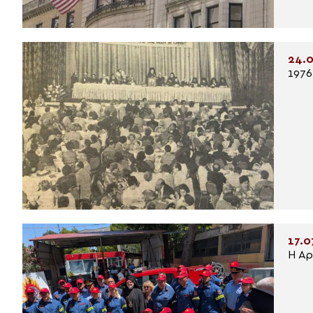
24.0
1976
17.0
Η Αρ