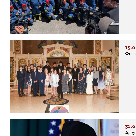
15.0
Φεστ
31.0
Αρχι