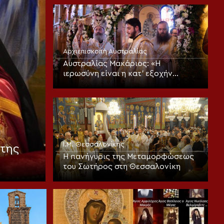
Αρχιεπισκοπή Αυστραλίας
Αυστραλίας Μακάριος: «Η
ιερωσύνη είναι η κατ’ εξοχήν
μεταμορφωτική δύναμη μέσα σε
έναν κόσμο που παραπαίει
πνευματικά»
Ι.Μ. Θεσσαλονίκης
της
Η πανήγυρις της Μεταμορφώσεως
του Σωτήρος στη Θεσσαλονίκη