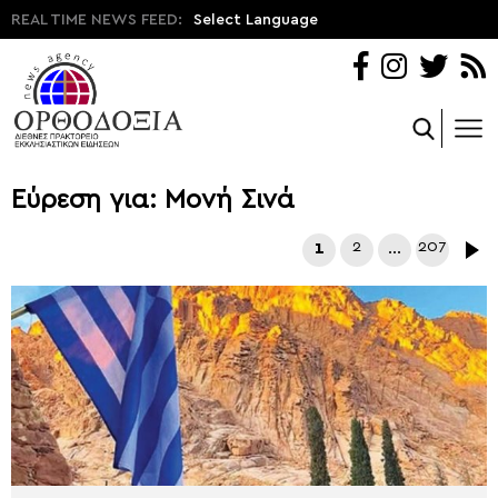
REAL TIME NEWS FEED:
Select Language
Εύρεση για: Μονή Σινά
1
2
…
207