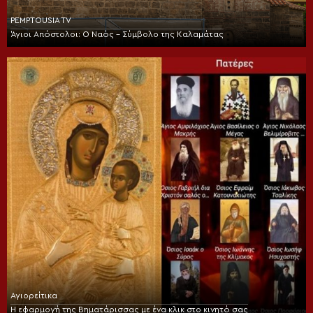
PEMPTOUSIA TV
Άγιοι Απόστολοι: Ο Ναός – Σύμβολο της Καλαμάτας
Αγιορείτικα
Η εφαρμογή της Βηματάρισσας με ένα κλικ στο κινητό σας