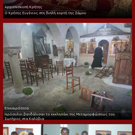
Αρχιεπισκοπή Κρήτης
Ο Κρήτης Ευγένιος στη διπλή εορτή της Σάμου
Επικαιρότητα
Ιερόσυλοι βανδάλισαν το εκκλησάκι της Μεταμορφώσεως του
Σωτήρος στα Καλύβια