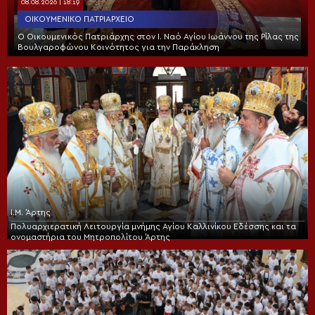
08.08.2026 | 18:19
ΟΙΚΟΥΜΕΝΙΚΌ ΠΑΤΡΙΑΡΧΕΊΟ
Ο Οικουμενικός Πατριάρχης στον I. Ναό Αγίου Ιωάννου της Ρίλας της
Βουλγαροφώνου Κοινότητος για την Παράκληση
Ι.Μ. Άρτης
Πολυαρχιερατική Λειτουργία μνήμης Αγίου Καλλινίκου Εδέσσης και τα
ονομαστήρια του Μητροπολίτου Άρτης