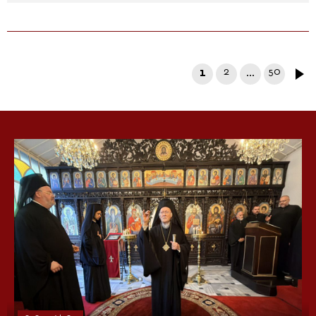
1
2
…
50