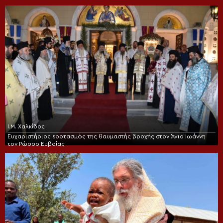
Ι.Μ. Χαλκίδος
Ευχαριστήριος εορτασμός της θαυμαστής βροχής στον Άγιο Ιωάννη
τον Ρώσσο Ευβοίας