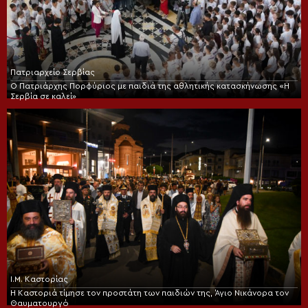
Πατριαρχείο Σερβίας
Ο Πατριάρχης Πορφύριος με παιδιά της αθλητικής κατασκήνωσης «Η
Σερβία σε καλεί»
Ι.Μ. Καστορίας
Η Καστοριά τίμησε τον προστάτη των παιδιών της, Άγιο Νικάνορα τον
Θαυματουργό