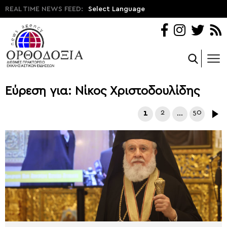
REAL TIME NEWS FEED:
Select Language
Εύρεση για: Νίκος Χριστοδουλίδης
1
2
…
50