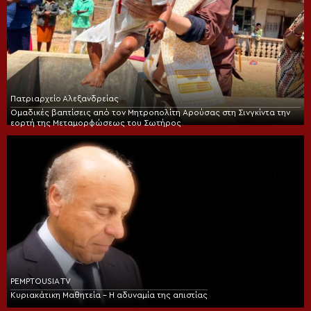
Πατριαρχείο Αλεξανδρείας
Ομαδικές βαπτίσεις από τον Μητροπολίτη Αρούσας στη Σινγκίντα την
εορτή της Μεταμορφώσεως του Σωτήρος
PEMPTOUSIA TV
Κυριακάτικη Μαθητεία – Η αδυναμία της απιστίας