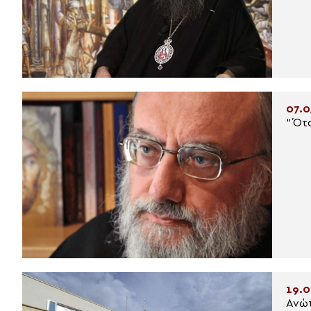
07.0
“Ότα
19.0
Ανώτ