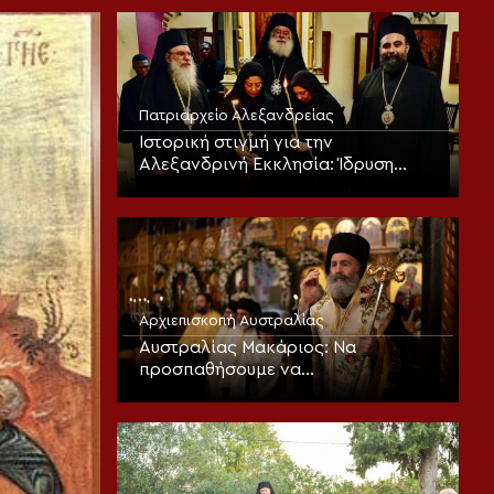
Πατριαρχείο Αλεξανδρείας
Ιστορική στιγμή για την
Αλεξανδρινή Εκκλησία: Ίδρυση
Γυναικείας Ιεράς Πατριαρχικής
Μονής
Αρχιεπισκοπή Αυστραλίας
Αυστραλίας Μακάριος: Να
προσπαθήσουμε να
μεταμορφωθούμε πνευματικά και
να υποστούμε την «καλή αλλοίωση»