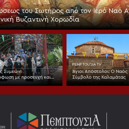
σεως του Σωτήρος από τον Ιερό Ναό Α
ηνική Βυζαντινή Χορωδία
ιδος
PEMPTOUSIA TV
ς Συμεών:
Άγιοι Απόστολοι: Ο Ναός 
φωση με προσευχή και
Σύμβολο της Καλαμάτας