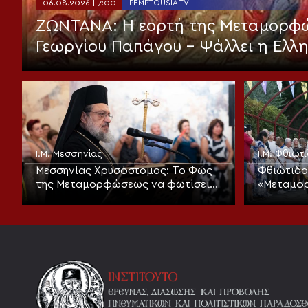
06.08.2026 | 7:00
PEMPTOUSIA TV
ΖΩΝΤΑΝΑ: Η εορτή της Μεταμορφώ
Γεωργίου Παπάγου – Ψάλλει η Ελλ
Ι.Μ. Μεσσηνίας
Ι.Μ. Φθιώτ
Μεσσηνίας Χρυσόστομος: Το Φως
Φθιώτιδο
της Μεταμορφώσεως να φωτίσει
«Μεταμόρ
τους ισχυρούς της γης
υπακοή»