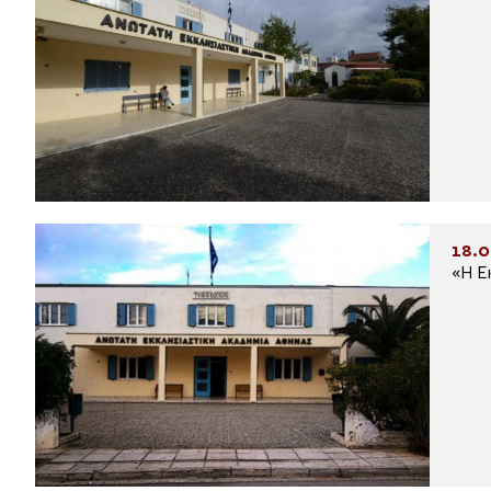
18.0
«Η Ε