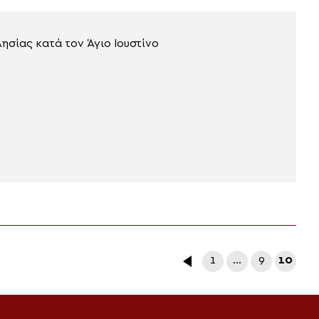
ησίας κατά τον Άγιο Ιουστίνο
1
…
9
10