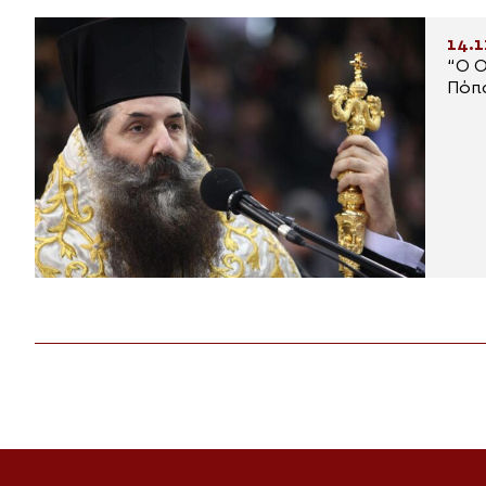
14.1
“Ο Ο
Πόπ