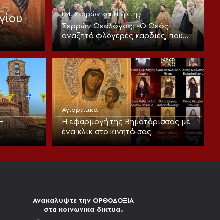
Ι.Μ. Σερρών και Νιγρίτης
γίου
Σερρών Θεολόγος: «Ο Θεός
αναζητά φλογερές καρδιές, που
πυρπολούνται, από πίστη και
αγάπη»
Αγιορείτικα
–
Η εφαρμογή της Βηματάρισσας με
ένα κλικ στο κινητό σας
Ανακαλυψτε την ΟΡΘΟΔΟΞΙΑ
στα κοινωνικα δικτυα.