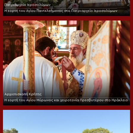
Πατριαρχείο Ιεροσολύμων
Η εορτή του Αγίου Παντελεήμονος στο Πατριαρχείο Ιεροσολύμων
Αρχιεπισκοπή Κρήτης
Η εορτή του Αγίου Μύρωνος και χειροτονία Πρεσβυτέρου στο Ηράκλειο