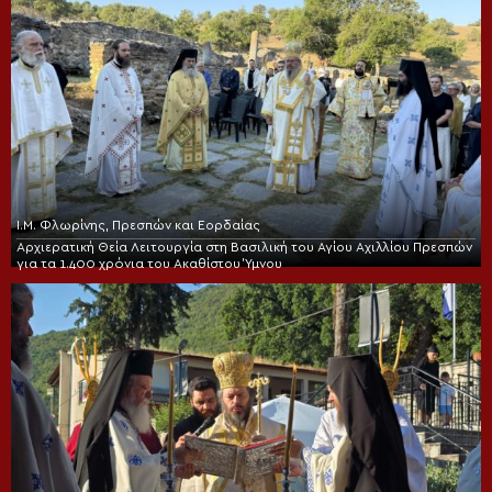
Ι.Μ. Φλωρίνης, Πρεσπών και Εορδαίας
Αρχιερατική Θεία Λειτουργία στη Βασιλική του Αγίου Αχιλλίου Πρεσπών
για τα 1.400 χρόνια του Ακαθίστου Ύμνου