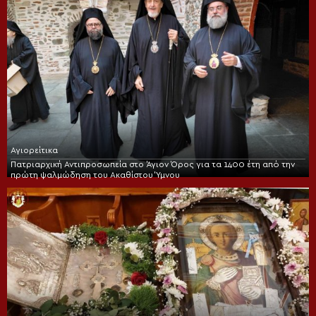
Αγιορείτικα
Πατριαρχική Αντιπροσωπεία στο Άγιον Όρος για τα 1400 έτη από την
πρώτη ψαλμώδηση του Ακαθίστου Ύμνου