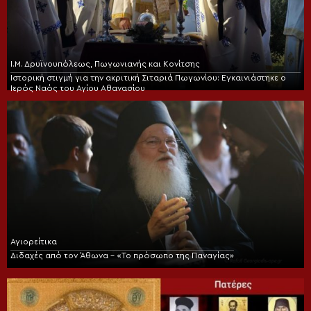
Ι.Μ. Δρυϊνουπόλεως, Πωγωνιανής και Κονίτσης
Ιστορική στιγμή για την ακριτική Σιταριά Πωγωνίου: Εγκαινιάστηκε ο
Ιερός Ναός του Αγίου Αθανασίου
Αγιορείτικα
Διδαχές από τον Άθωνα – «Το πρόσωπο της Παναγίας»