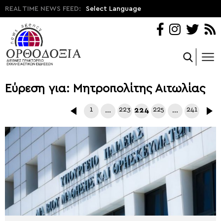
REAL TIME NEWS FEED:
Select Language
Εύρεση για: Μητροπολίτης Αιτωλίας
1
…
223
224
225
…
241