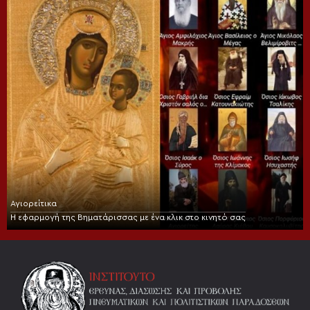
Αγιορείτικα
Η εφαρμογή της Βηματάρισσας με ένα κλικ στο κινητό σας