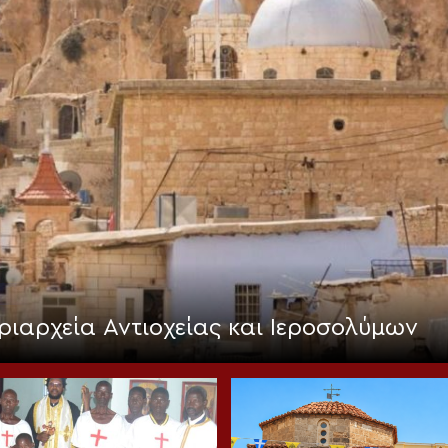
ριαρχεία Αντιοχείας και Ιεροσολύμων