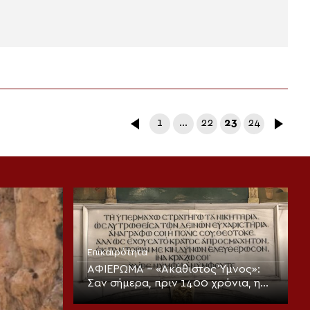
1
…
22
23
24
Επικαιρότητα
ΑΦΙΕΡΩΜΑ – «Ακάθιστος Ύμνος»:
Σαν σήμερα, πριν 1400 χρόνια, η
πρώτη ψαλμώδηση της