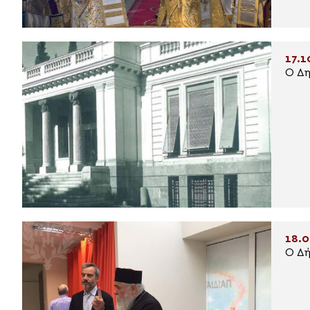
17.1
Ο Δη
18.0
Ο Δή