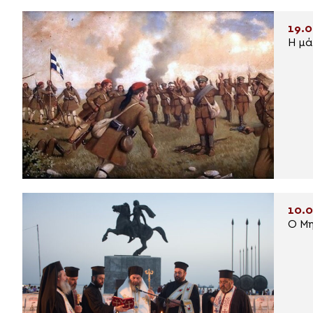
19.0
Η μά
10.0
O Mη