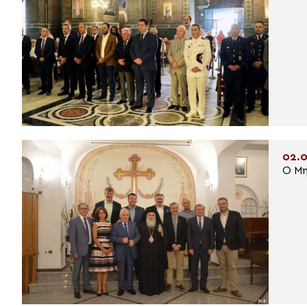
02.0
Ο Μη