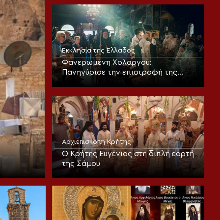
θεοπρεπούς προσευχής της
Εκκλησίας
Εκκλησία της Ελλάδος
Φανερωμένη Χολαργού:
Πανηγύρισε την επιστροφή της
παλαιάς ιεράς Λειψανοθήκης –
Πάνδημη υποδοχή παρουσία του
Επισκόπου Χριστουπόλεως
Αρχιεπισκοπή Κρήτης
Ο Κρήτης Ευγένιος στη διπλή εορτή
της Σάμου