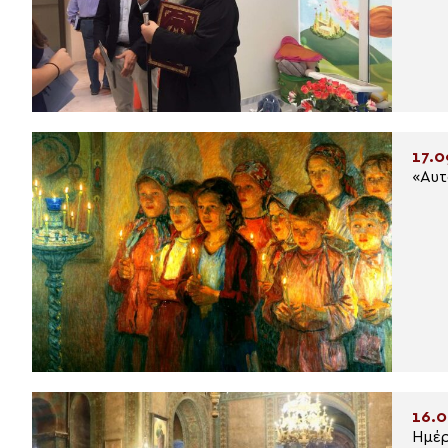
17.0
«Αυτ
16.0
Ημέρ