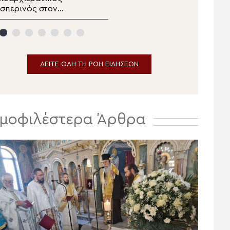
σπερινός στον
Κιλκισίου στην Σκήτη
ανηγυρίζοντα
Αγίας Άννας του Αγίου
ητροπολιτικό Ναό της
Όρους
Μεταμορφώσεως του
ωτήρος στην
Ερμούπολη
ΔΕΙΤΕ ΟΛΗ ΤΗ ΡΟΗ ΕΙΔΗΣΕΩΝ
μοφιλέστερα Άρθρα