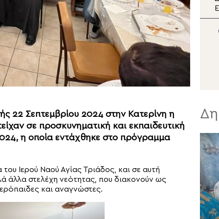
διπλή εορτή της Σάμου
Ε
π
Μ
Σ
Δη
ς 22 Σεπτεμβρίου 2024 στην Κατερίνη η
τείχαν σε προσκυνηματική και εκπαιδευτική
2024, η οποία εντάχθηκε στο πρόγραμμα
του Ιερού Ναού Αγίας Τριάδος, και σε αυτή
λά άλλα στελέχη νεότητας, που διακονούν ως
ιερόπαιδες και αναγνώστες.