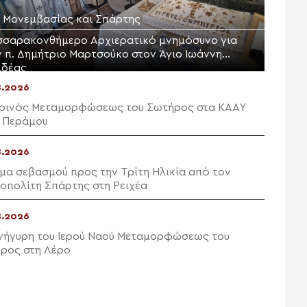
Μ. Μονεμβασίας και Σπάρτης
σσαρακονθήμερο Αρχιερατικό μνημόσυνο για
ν π. Δημήτριο Μαρτσούκο στον Άγιο Ιωάννη
ιδέας
8.2026
ρινός Μεταμορφώσεως του Σωτήρος στα ΚΑΑΥ
 Περάμου
8.2026
μα σεβασμού προς την Τρίτη Ηλικία από τον
οπολίτη Σπάρτης στη Ρειχέα
8.2026
νήγυρη του Ιερού Ναού Μεταμορφώσεως του
ρος στη Λέρο