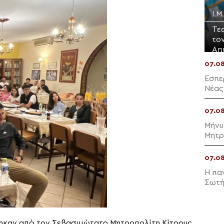
Ι.
Τε
το
Απ
07.0
Εσπε
Νέας
07.0
Μήνυ
Μητρ
07.0
Η πα
Σωτή
ήθηκαν από τον Σεβασμιώτατο Μητροπολίτη Κίτρους,