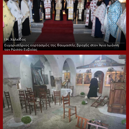
Ι.Μ. Χαλκίδος
Ευχαριστήριος εορτασμός της θαυμαστής βροχής στον Άγιο Ιωάννη
τον Ρώσσο Ευβοίας