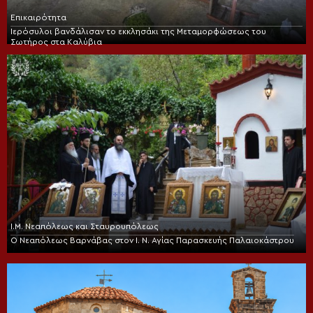
Επικαιρότητα
Ιερόσυλοι βανδάλισαν το εκκλησάκι της Μεταμορφώσεως του
Σωτήρος στα Καλύβια
Ι.Μ. Νεαπόλεως και Σταυρουπόλεως
Ο Νεαπόλεως Βαρνάβας στον Ι. Ν. Αγίας Παρασκευής Παλαιοκάστρου