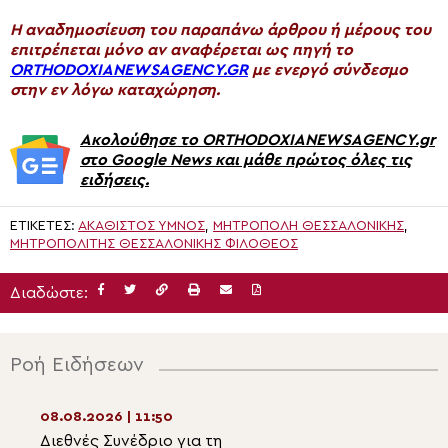
H αναδημοσίευση του παραπάνω άρθρου ή μέρους του
επιτρέπεται μόνο αν αναφέρεται ως πηγή το
ORTHODOXIANEWSAGENCY.GR
με ενεργό σύνδεσμο
στην εν λόγω καταχώρηση.
Ακολούθησε το ORTHODOXIANEWSAGENCY.gr
στο Google News και μάθε πρώτος όλες τις
ειδήσεις.
ΕΤΙΚΈΤΕΣ:
ΑΚΑΘΙΣΤΟΣ ΥΜΝΟΣ
,
ΜΗΤΡΟΠΟΛΗ ΘΕΣΣΑΛΟΝΙΚΗΣ
,
ΜΗΤΡΟΠΟΛΊΤΗΣ ΘΕΣΣΑΛΟΝΊΚΗΣ ΦΙΛΌΘΕΟΣ
Διαδώστε:
Ροή Ειδήσεων
08.08.2026 | 11:50
08.08.2026 | 10:1
Διεθνές Συνέδριο για τη
Ο εορτασμός τη