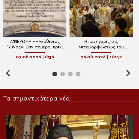
ΑΦΙΕΡΩΜΑ – «Ακάθιστος
Η πανήγυρις της
Ύμνος»: Σαν σήμερα, πριν
Μεταμορφώσεως του
1400 χρόνια, η πρώτη
Σωτήρος στη Θεσσαλονίκη
07.08.2026 | 8:36
06.08.2026 | 18:42
ψαλμώδηση της
θεοπρεπούς προσευχής της
Εκκλησίας
Τα σημαντικότερα νέα