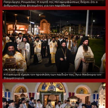
Πατριάρχης Ρουμανίας: Η εορτή της Μεταμορφώσεως δείχνει ότι ο
άνθρωπος είναι φτιαγμένος για τον παράδεισο
Ι.Μ. Καστορίας
Η Καστοριά τίμησε τον προστάτη των παιδιών της, Άγιο Νικάνορα τον
Θαυματουργό