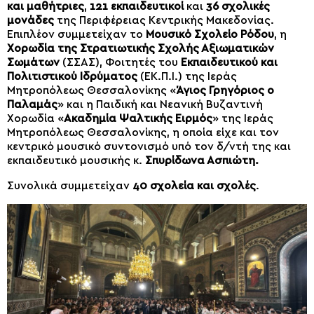
και μαθήτριες
,
121 εκπαιδευτικοί
και
36 σχολικές
μονάδες
της Περιφέρειας Κεντρικής Μακεδονίας.
Επιπλέον συμμετείχαν το
Μουσικό Σχολείο Ρόδου
, η
Χορωδία της Στρατιωτικής Σχολής Αξιωματικών
Σωμάτων
(ΣΣΑΣ), Φοιτητές του
Εκπαιδευτικού και
Πολιτιστικού Ιδρύματος
(ΕΚ.Π.Ι.) της Ιεράς
Μητροπόλεως Θεσσαλονίκης «
Άγιος Γρηγόριος ο
Παλαμάς
» και η Παιδική και Νεανική Βυζαντινή
Χορωδία «
Ακαδημία Ψαλτικής Ειρμός
» της Ιεράς
Μητροπόλεως Θεσσαλονίκης, η οποία είχε και τον
κεντρικό μουσικό συντονισμό υπό τον δ/ντή της και
εκπαιδευτικό μουσικής κ.
Σπυρίδωνα Ασπιώτη.
Συνολικά συμμετείχαν
40 σχολεία και σχολές
.