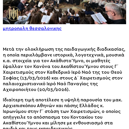
μητροπολη θεσσαλονικης
Μετά την ολοκλήρωση της παιδαγωγικής διαδικασίας,
η οποία περιελάμβανε ιστορικά, λογοτεχνικά, μουσικά
κ.α. στοιχεία για τον Ακάθιστο Ύμνο, οι μαθητές
έψαλλαν τον Κανόνα του Ακαθίστου Ύμνου στους Γ΄
Χαιρετισμούς στον Καθεδρικό Ιερό Ναό της του Θεού
Σοφίας (13/03/2026) και στους Δ΄ Χαιρετισμούς στον
παλαιοχριστιανικό Ιερό Ναό Παναγίας της
Αχειροποιήτου (20/03/2026).
Ιδιαίτερη τιμή αποτέλεσε η υψηλή παρουσία του μακ.
Αρχιεπισκόπου Αθηνών και πάσης Ελλάδος κ.
Ιερωνύμου στην Γ΄ στάση των Χαιρετισμών, ο οποίος
απήγγειλε το απόσπασμα του Κοντακίου του
Ακαθίστου Ύμνου και μίλησε με ενθουσιασμό στα
παιδιά και τους εκπαιδευτικούς.