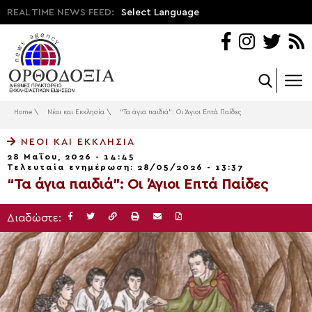
REAL TIME NEWS FEED:
Select Language
Home
\
Νέοι και Εκκλησία
\
“Τα άγια παιδιά”: Οι Άγιοι Επτά Παίδες
ΝΈΟΙ ΚΑΙ ΕΚΚΛΗΣΊΑ
28 Μαΐου, 2026 - 14:45
Τελευταία ενημέρωση: 28/05/2026 - 13:37
“Τα άγια παιδιά”: Οι Άγιοι Επτά Παίδες
Διαδώστε: