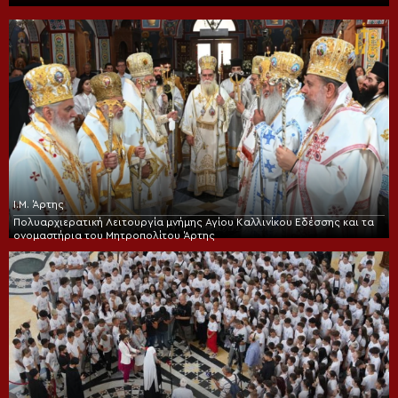
Ι.Μ. Άρτης
Πολυαρχιερατική Λειτουργία μνήμης Αγίου Καλλινίκου Εδέσσης και τα
ονομαστήρια του Μητροπολίτου Άρτης