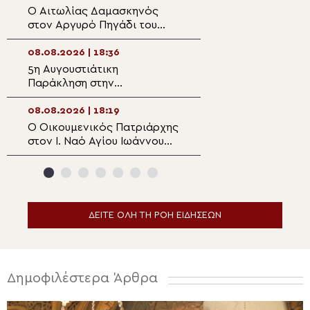
Ο Αιτωλίας Δαμασκηνός
Χειροθεσία Πνευ
στον Αργυρό Πηγάδι του
Οικονόμου στις 
Θέρμου
Πηλίου
08.08.2026 | 18:36
08.08.2026 | 16:5
5η Αυγουστιάτικη
Ντοκιμαντέρ: Άγ
Παράκληση στην
Καλλίνικος – Το
Ευξεινούπολη
άνθος του Παρα
08.08.2026 | 18:19
08.08.2026 | 16:3
Ο Οικουμενικός Πατριάρχης
Αυτοψία του Μη
στον I. Ναό Αγίου Ιωάννου
Ναϊρόμπι στο σχ
της Ρίλας της
Ewasu
Βουλγαροφώνου Κοινότητος
για την Παράκληση
ΔΕΙΤΕ ΟΛΗ ΤΗ ΡΟΗ ΕΙΔΗΣΕΩΝ
Δημοφιλέστερα Άρθρα