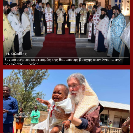
Ι.Μ. Χαλκίδος
Ευχαριστήριος εορτασμός της θαυμαστής βροχής στον Άγιο Ιωάννη
τον Ρώσσο Ευβοίας