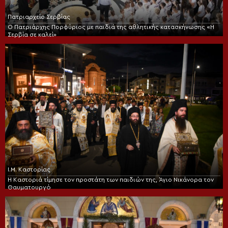
Πατριαρχείο Σερβίας
Ο Πατριάρχης Πορφύριος με παιδιά της αθλητικής κατασκήνωσης «Η
Σερβία σε καλεί»
Ι.Μ. Καστορίας
Η Καστοριά τίμησε τον προστάτη των παιδιών της, Άγιο Νικάνορα τον
Θαυματουργό