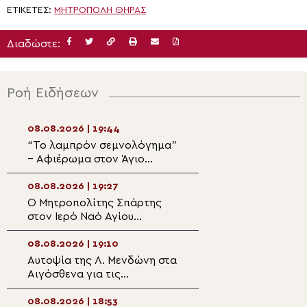
ΕΤΙΚΈΤΕΣ:
ΜΗΤΡΌΠΟΛΗ ΘΉΡΑΣ
Διαδώστε:
Ροή Ειδήσεων
08.08.2026 | 19:44
08.08.2026 | 18:0
“Το λαμπρόν σεμνολόγημα”
Στον Ιερό Ναό Α
– Αφιέρωμα στον Άγιο
Αγιοκάμπου ο Λ
Καλλίνικο Εδέσσης (ΒΙΝΤΕΟ)
Ιερώνυμος
08.08.2026 | 19:27
08.08.2026 | 17:4
Ο Μητροπολίτης Σπάρτης
Η Εξόδιος Ακολο
στον Ιερό Ναό Αγίου
μακαριστού
Φανουρίου στον οικισμό
Πρωτοπρεσβυτέ
Κατσαρού
Νικολάου Βιτζηλ
08.08.2026 | 19:10
08.08.2026 | 17:2
Πάρο
Αυτοψία της Λ. Μενδώνη στα
Η πανήγυρις της
Αιγόσθενα για τις
Μονής Μεταμορ
επιπτώσεις της πυρκαγιάς
Σωτήρος στο G
08.08.2026 | 18:53
08.08.2026 | 17:1