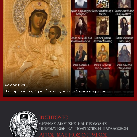
Αγιορείτικα
Η εφαρμογή της Βηματάρισσας με ένα κλικ στο κινητό σας