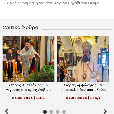
Ο Αιτωλίας Δαμασκηνός στον Αργυρό Πηγάδι του Θέρμου
Σχετικά Άρθρα
Θήρας Αμφιλόχιος: Το
Θήρας Αμφιλόχιος: Οι
γεγονός στο όρος Θαβώρ
δυσκολίες δεν αποτελούν
αποτελεί αλλά μία
ένδειξη εγκατάλειψης από
06.08.2026 | 11:11
02.08.2026 | 14:49
πρόσκληση προς κάθε
τον Θεό
άνθρωπο