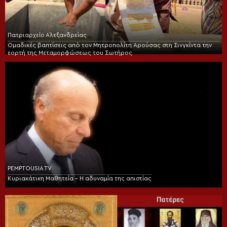
Πατριαρχείο Αλεξανδρείας
Ομαδικές βαπτίσεις από τον Μητροπολίτη Αρούσας στη Σινγκίντα την
εορτή της Μεταμορφώσεως του Σωτήρος
PEMPTOUSIA TV
Κυριακάτικη Μαθητεία – Η αδυναμία της απιστίας