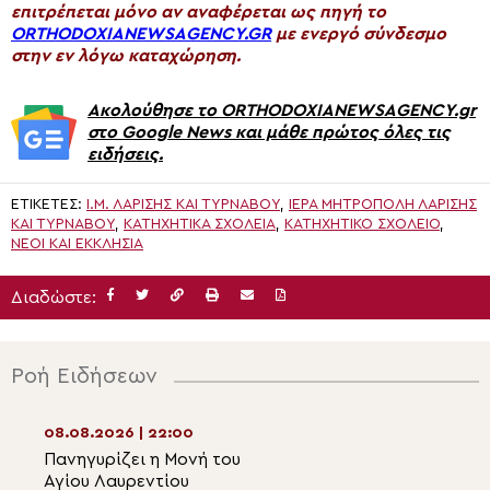
επιτρέπεται μόνο αν αναφέρεται ως πηγή το
ORTHODOXIANEWSAGENCY.GR
με ενεργό σύνδεσμο
στην εν λόγω καταχώρηση.
Ακολούθησε το ORTHODOXIANEWSAGENCY.gr
στο Google News και μάθε πρώτος όλες τις
ειδήσεις.
ΕΤΙΚΈΤΕΣ:
Ι.Μ. ΛΑΡΊΣΗΣ ΚΑΙ ΤΥΡΝΆΒΟΥ
,
ΙΕΡΆ ΜΗΤΡΌΠΟΛΗ ΛΑΡΊΣΗΣ
ΚΑΙ ΤΥΡΝΆΒΟΥ
,
ΚΑΤΗΧΗΤΙΚΆ ΣΧΟΛΕΊΑ
,
ΚΑΤΗΧΗΤΙΚΌ ΣΧΟΛΕΊΟ
,
ΝΈΟΙ ΚΑΙ ΕΚΚΛΗΣΊΑ
Διαδώστε:
Ροή Ειδήσεων
08.08.2026 | 22:00
08.08.2026 | 20:
Πανηγυρίζει η Μονή του
Η λιτάνευση της
Αγίου Λαυρεντίου
θαυματουργού ε