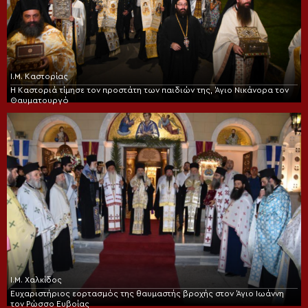
Ι.Μ. Καστορίας
Η Καστοριά τίμησε τον προστάτη των παιδιών της, Άγιο Νικάνορα τον
Θαυματουργό
Ι.Μ. Χαλκίδος
Ευχαριστήριος εορτασμός της θαυμαστής βροχής στον Άγιο Ιωάννη
τον Ρώσσο Ευβοίας