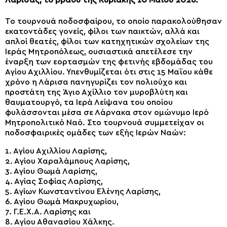
Λάρισας, το βράδυ της Κυριακής 10 Μαΐου 2026.
Το τουρνουά ποδοσφαίρου, το οποίο παρακολούθησαν
εκατοντάδες γονείς, φίλοι των παικτών, αλλά και
απλοί θεατές, φίλοι των κατηχητικών σχολείων της
Ιεράς Μητροπόλεως, ουσιαστικά απετέλεσε την
έναρξη των εορτασμών της φετινής εβδομάδας του
Αγίου Αχιλλίου. Υπενθυμίζεται ότι στις 15 Μαΐου κάθε
χρόνο η Λάρισα πανηγυρίζει τον πολιούχο και
προστάτη της Άγιο Αχίλλιο τον μυροβλύτη και
θαυματουργό, τα Ιερά Λείψανα του οποίου
φυλάσσονται μέσα σε Λάρνακα στον ομώνυμο Ιερό
Μητροπολιτικό Ναό. Στο τουρνουά συμμετείχαν οι
ποδοσφαιρικές ομάδες των εξής Ιερών Ναών:
1. Αγίου Αχιλλίου Λαρίσης,
2. Αγίου Χαραλάμπους Λαρίσης,
3. Αγίου Θωμά Λαρίσης,
4. Αγίας Σοφίας Λαρίσης,
5. Αγίων Κωνσταντίνου Ελένης Λαρίσης,
6. Αγίου Θωμά Μακρυχωρίου,
7. Γ.Ε.Χ.Α. Λαρίσης και
8. Αγίου Αθανασίου Χάλκης.