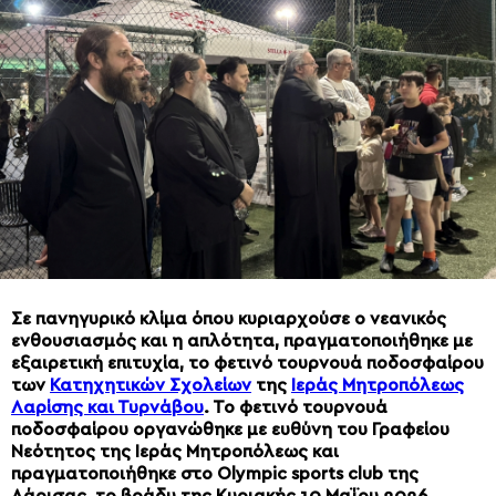
Σε πανηγυρικό κλίμα όπου κυριαρχούσε ο νεανικός
ενθουσιασμός και η απλότητα, πραγματοποιήθηκε με
εξαιρετική επιτυχία, το φετινό τουρνουά ποδοσφαίρου
των
Κατηχητικών Σχολείων
της
Ιεράς Μητροπόλεως
Λαρίσης και Τυρνάβου
. Το φετινό τουρνουά
ποδοσφαίρου οργανώθηκε με ευθύνη του Γραφείου
Νεότητος της Ιεράς Μητροπόλεως και
πραγματοποιήθηκε στο Olympic sports club της