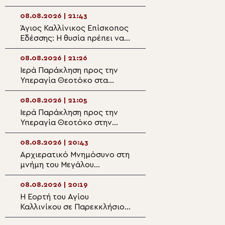
Παναγίας
Χρυσοσπηλιώτισ
08.08.2026 | 21:43
08.08.2026 | 19:4
Κάτω Δευτερά
Άγιος Καλλίνικος Επίσκοπος
“Το λαμπρόν σε
Εδέσσης: Η θυσία πρέπει να
– Αφιέρωμα στο
διακρίνη την Αρχιερατικήν
Καλλίνικο Εδέσσ
μου ζωήν!
08.08.2026 | 21:26
08.08.2026 | 19:2
Ιερά Παράκληση προς την
Ο Μητροπολίτης
Υπεραγία Θεοτόκο στα
στον Ιερό Ναό Α
Φαβριανά Μονοφατσίου
Φανουρίου στον 
Κατσαρού
08.08.2026 | 21:05
08.08.2026 | 19:1
Ιερά Παράκληση προς την
Αυτοψία της Λ. 
Υπεραγία Θεοτόκο στην
Αιγόσθενα για τι
Πολυθέα Πεδιάδος
επιπτώσεις της 
08.08.2026 | 20:43
08.08.2026 | 18:5
Αρχιερατικό Μνημόσυνο στη
Ο Αιτωλίας Δαμ
μνήμη του Μεγάλου
στον Αργυρό Πηγ
Ευεργέτου των Κυθήρων
Θέρμου
Νικολάου Τριφύλλη
08.08.2026 | 20:19
08.08.2026 | 18:3
Η Εορτή του Αγίου
5η Αυγουστιάτικ
Καλλινίκου σε Παρεκκλήσιο
Παράκληση στην
της Καστοριάς
Ευξεινούπολη