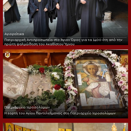
Αγιορείτικα
Πατριαρχική Αντιπροσωπεία στο Άγιον Όρος για τα 1400 έτη από την
πρώτη ψαλμώδηση του Ακαθίστου Ύμνου
Πατριαρχείο Ιεροσολύμων
Η εορτή του Αγίου Παντελεήμονος στο Πατριαρχείο Ιεροσολύμων