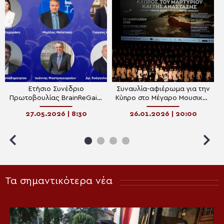
Ετήσιο Συνέδριο
Συναυλία-αφιέρωμα για την
Πρωτοβουλίας BrainReGain,
Κύπρο στο Μέγαρο Μουσικής
την Παρασκευή 29 Μαΐου στο
Αθηνών (ΒΙΝΤΕΟ)
27.05.2026 | 8:30
26.01.2026 | 20:00
Μέγαρο Μουσικής Αθηνών
Τα σημαντικότερα νέα