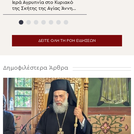
Ιερά Αγρυπνία στο Κυριακό
Λευκορωσία: Η Π
της Σκήτης της Αγίας Άννης
Καζάν ευλογεί κα
στο Άγιο Όρος από τον
προστατεύει τον
Κιλκισίου Βαθολομαίο
Σιδηρόδρομο κα
επιβάτες
ΔΕΙΤΕ ΟΛΗ ΤΗ ΡΟΗ ΕΙΔΗΣΕΩΝ
Δημοφιλέστερα Άρθρα