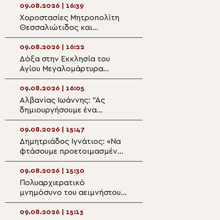
09.08.2026 | 16:39
09.08.2026 | 14:5
Χοροστασίες Μητροπολίτη
Κυριακη Ι Ματθα
Θεσσαλιώτιδος και
Άγιο Γεώργιο Οί
Φαναριοφερσάλων
09.08.2026 | 16:22
09.08.2026 | 14:3
Δόξα στην Εκκλησία του
Άγιος Απόστολο
Αγίου Μεγαλομάρτυρα
Ο αντικαταστάτη
Παντελεήμονα στο Μίριεβο
προδότη μαθητή
09.08.2026 | 16:05
09.08.2026 | 14:2
Αλβανίας Ιωάννης: “Ας
Διδαχές από το
δημιουργήσουμε ένα
«Το πρόσωπο τη
πνευματικό περιβάλλον στην
Παναγίας»
οικογένεια για να μην
09.08.2026 | 15:47
09.08.2026 | 14:0
μολυνθούν τα παιδιά μας”
Δημητριάδος Ιγνάτιος: «Να
Η εορτή του Αγίο
φτάσουμε προετοιμασμένοι
Παντελεήμονος 
στο Πάσχα του καλοκαιριού»
Πατριαρχείο Ιε
09.08.2026 | 15:30
09.08.2026 | 13:4
Πολυαρχιερατικό
Ο Μητροπολίτης
μνημόσυνο του αειμνήστου
στη γιορτή λήξης
Χρυσοστόμου Σταμούλη στην
Σχολικού έτους 
Άνω Τούμπα
Γυμνασίου
09.08.2026 | 15:13
09.08.2026 | 13:2