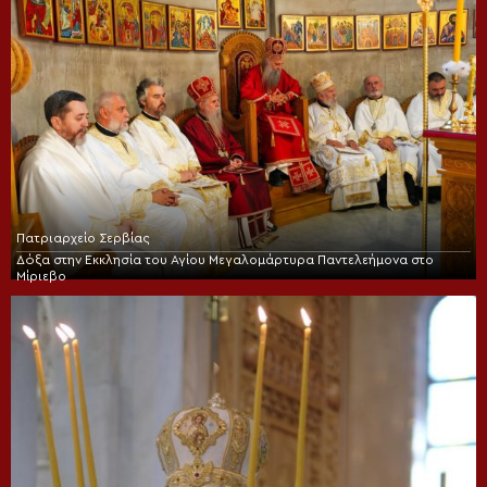
Πατριαρχείο Σερβίας
Δόξα στην Εκκλησία του Αγίου Μεγαλομάρτυρα Παντελεήμονα στο
Μίριεβο