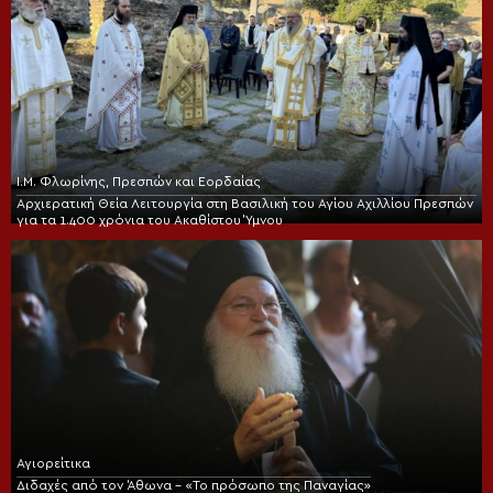
Ι.Μ. Φλωρίνης, Πρεσπών και Εορδαίας
Αρχιερατική Θεία Λειτουργία στη Βασιλική του Αγίου Αχιλλίου Πρεσπών
για τα 1.400 χρόνια του Ακαθίστου Ύμνου
Αγιορείτικα
Διδαχές από τον Άθωνα – «Το πρόσωπο της Παναγίας»