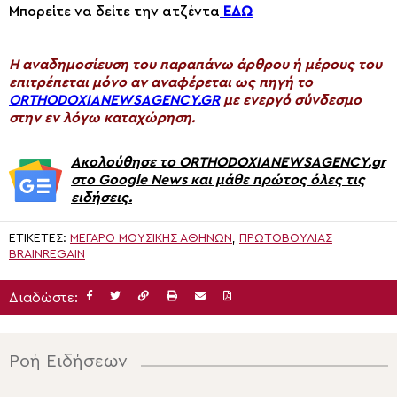
Μπορείτε να δείτε την ατζέντα
ΕΔΩ
H αναδημοσίευση του παραπάνω άρθρου ή μέρους του
επιτρέπεται μόνο αν αναφέρεται ως πηγή το
ORTHODOXIANEWSAGENCY.GR
με ενεργό σύνδεσμο
στην εν λόγω καταχώρηση.
Ακολούθησε το ORTHODOXIANEWSAGENCY.gr
στο Google News και μάθε πρώτος όλες τις
ειδήσεις.
ΕΤΙΚΈΤΕΣ:
ΜΈΓΑΡΟ ΜΟΥΣΙΚΉΣ ΑΘΗΝΏΝ
,
ΠΡΩΤΟΒΟΥΛΊΑΣ
BRAINREGAIN
Διαδώστε:
Ροή Ειδήσεων