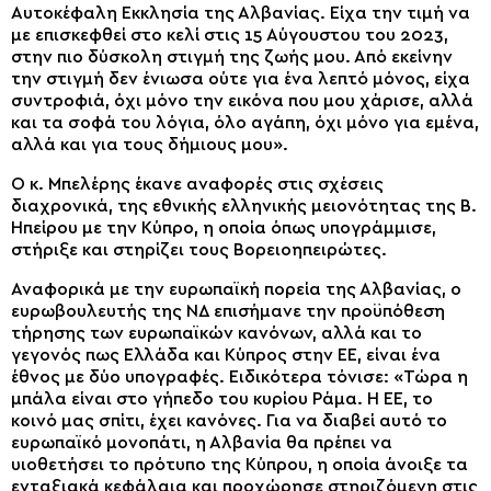
Αυτοκέφαλη Εκκλησία της Αλβανίας. Είχα την τιμή να
με επισκεφθεί στο κελί στις 15 Αύγουστου του 2023,
στην πιο δύσκολη στιγμή της ζωής μου. Από εκείνην
την στιγμή δεν ένιωσα ούτε για ένα λεπτό μόνος, είχα
συντροφιά, όχι μόνο την εικόνα που μου χάρισε, αλλά
και τα σοφά του λόγια, όλο αγάπη, όχι μόνο για εμένα,
αλλά και για τους δήμιους μου».
Ο κ. Μπελέρης έκανε αναφορές στις σχέσεις
διαχρονικά, της εθνικής ελληνικής μειονότητας της Β.
Ηπείρου με την Κύπρο, η οποία όπως υπογράμμισε,
στήριξε και στηρίζει τους Βορειοηπειρώτες.
Αναφορικά με την ευρωπαϊκή πορεία της Αλβανίας, ο
ευρωβουλευτής της ΝΔ επισήμανε την προϋπόθεση
τήρησης των ευρωπαϊκών κανόνων, αλλά και το
γεγονός πως Ελλάδα και Κύπρος στην ΕΕ, είναι ένα
έθνος με δύο υπογραφές. Ειδικότερα τόνισε: «Τώρα η
μπάλα είναι στο γήπεδο του κυρίου Ράμα. Η ΕΕ, το
κοινό μας σπίτι, έχει κανόνες. Για να διαβεί αυτό το
ευρωπαϊκό μονοπάτι, η Αλβανία θα πρέπει να
υιοθετήσει το πρότυπο της Κύπρου, η οποία άνοιξε τα
ενταξιακά κεφάλαια και προχώρησε στηριζόμενη στις