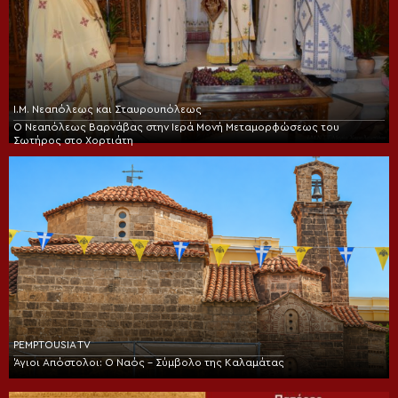
Ι.Μ. Νεαπόλεως και Σταυρουπόλεως
Ο Νεαπόλεως Βαρνάβας στην Ιερά Μονή Μεταμορφώσεως του
Σωτήρος στο Χορτιάτη
PEMPTOUSIA TV
Άγιοι Απόστολοι: Ο Ναός – Σύμβολο της Καλαμάτας