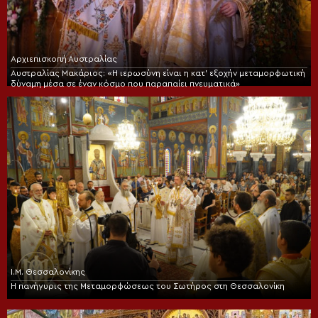
Αρχιεπισκοπή Αυστραλίας
Αυστραλίας Μακάριος: «Η ιερωσύνη είναι η κατ’ εξοχήν μεταμορφωτική
δύναμη μέσα σε έναν κόσμο που παραπαίει πνευματικά»
Ι.Μ. Θεσσαλονίκης
Η πανήγυρις της Μεταμορφώσεως του Σωτήρος στη Θεσσαλονίκη