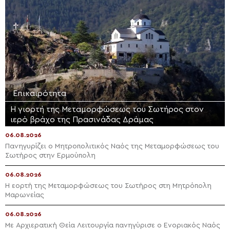
Επικαιρότητα
Η γιορτή της Μεταμορφώσεως του Σωτήρος στον
ιερό βράχο της Πρασινάδας Δράμας
06.08.2026
Πανηγυρίζει ο Μητροπολιτικός Ναός της Μεταμορφώσεως του
Σωτήρος στην Ερμούπολη
06.08.2026
Η εορτή της Μεταμορφώσεως του Σωτήρος στη Μητρόπολη
Μαρωνείας
06.08.2026
Με Αρχιερατική Θεία Λειτουργία πανηγύρισε ο Ενοριακός Ναός