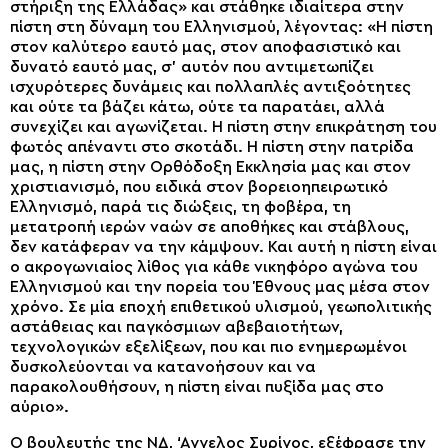
στήριξη της Ελλάδας» και στάθηκε ιδιαίτερα στην
πίστη στη δύναμη του Ελληνισμού, λέγοντας: «Η πίστη
στον καλύτερο εαυτό μας, στον αποφασιστικό και
δυνατό εαυτό μας, σ’ αυτόν που αντιμετωπίζει
ισχυρότερες δυνάμεις και πολλαπλές αντιξοότητες
και ούτε τα βάζει κάτω, ούτε τα παρατάει, αλλά
συνεχίζει και αγωνίζεται. Η πίστη στην επικράτηση του
φωτός απέναντι στο σκοτάδι. Η πίστη στην πατρίδα
μας, η πίστη στην Ορθόδοξη Εκκλησία μας και στον
χριστιανισμό, που ειδικά στον βορειοηπειρωτικό
Ελληνισμό, παρά τις διώξεις, τη φοβέρα, τη
μετατροπή ιερών ναών σε αποθήκες και στάβλους,
δεν κατάφεραν να την κάμψουν. Και αυτή η πίστη είναι
ο ακρογωνιαίος λίθος για κάθε νικηφόρο αγώνα του
Ελληνισμού και την πορεία του Έθνους μας μέσα στον
χρόνο. Σε μία εποχή επιθετικού υλισμού, γεωπολιτικής
αστάθειας και παγκόσμιων αβεβαιοτήτων,
τεχνολογικών εξελίξεων, που και πιο ενημερωμένοι
δυσκολεύονται να κατανοήσουν και να
παρακολουθήσουν, η πίστη είναι πυξίδα μας στο
αύριο».
Ο βουλευτής της ΝΔ, ‘Αγγελος Συρίγος, εξέφρασε την