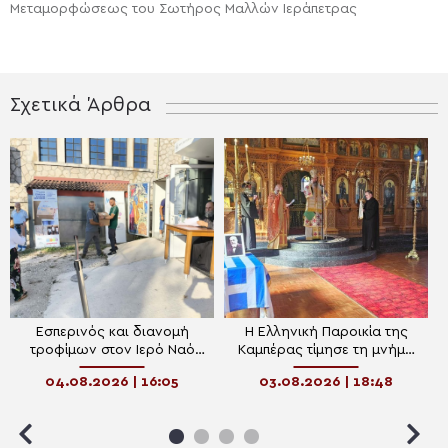
Μεταμορφώσεως του Σωτήρος Μαλλών Ιεράπετρας
Σχετικά Άρθρα
Εσπερινός και διανομή
Η Ελληνική Παροικία της
τροφίμων στον Ιερό Ναό
Καμπέρας τίμησε τη μνήμη
Κοιμήσεως της Θεοτόκου
του Ελευθερίου Βενιζέλου
04.08.2026 | 16:05
03.08.2026 | 18:48
Περιβλέπτου Ιωαννίνων