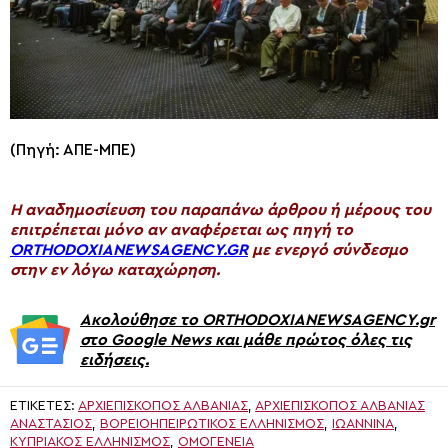
(Πηγή: ΑΠΕ-ΜΠΕ)
H αναδημοσίευση του παραπάνω άρθρου ή μέρους του
επιτρέπεται μόνο αν αναφέρεται ως πηγή το
ORTHODOXIANEWSAGENCY.GR
με ενεργό σύνδεσμο
στην εν λόγω καταχώρηση.
Ακολούθησε το ORTHODOXIANEWSAGENCY.gr
στο Google News και μάθε πρώτος όλες τις
ειδήσεις.
ΕΤΙΚΈΤΕΣ:
ΑΡΧΙΕΠΊΣΚΟΠΟΣ ΑΛΒΑΝΊΑΣ
,
ΑΡΧΙΕΠΊΣΚΟΠΟΣ ΑΛΒΑΝΊΑΣ
ΑΝΑΣΤΆΣΙΟΣ
,
ΒΟΡΕΙΟΗΠΕΙΡΩΤΙΚΌΣ ΕΛΛΗΝΙΣΜΌΣ
,
ΙΩΆΝΝΙΝΑ
,
ΚΥΠΡΙΑΚΌΣ ΕΛΛΗΝΙΣΜΌΣ
,
ΟΜΟΓΕΝΕΙΑ