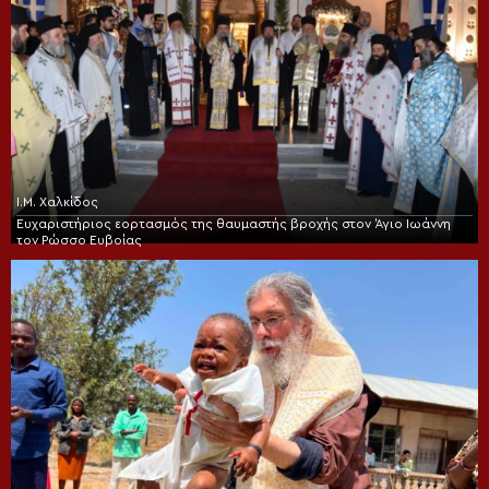
Ι.Μ. Χαλκίδος
Ευχαριστήριος εορτασμός της θαυμαστής βροχής στον Άγιο Ιωάννη
τον Ρώσσο Ευβοίας