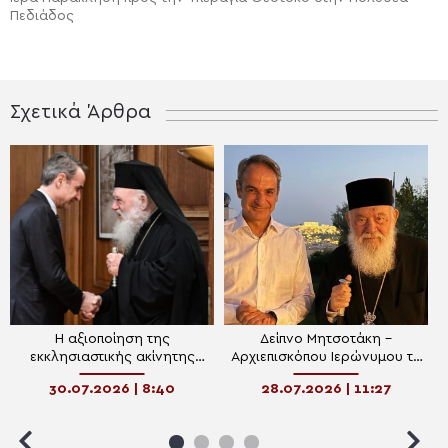
Πεδιάδος
Σχετικά Άρθρα
Η αξιοποίηση της
Δείπνο Μητσοτάκη –
εκκλησιαστικής ακίνητης
Αρχιεπισκόπου Ιερώνυμου το
περιουσίας στο “μενού” του
βράδυ της Δευτέρας
30.07.2026 | 8:40
28.07.2026 | 11:27
δείπνου Μητσοτάκη-
Αρχιεπισκόπου στον
Λυκαβηττό