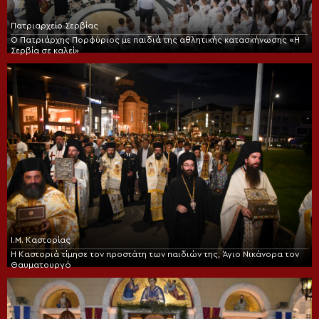
Πατριαρχείο Σερβίας
Ο Πατριάρχης Πορφύριος με παιδιά της αθλητικής κατασκήνωσης «Η
Σερβία σε καλεί»
Ι.Μ. Καστορίας
Η Καστοριά τίμησε τον προστάτη των παιδιών της, Άγιο Νικάνορα τον
Θαυματουργό