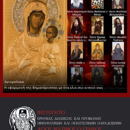
Αγιορείτικα
Η εφαρμογή της Βηματάρισσας με ένα κλικ στο κινητό σας