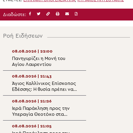
ΕΤΙΚΈΤΕΣ:
ΕΛΛΗΝΙΚΉ ΟΜΟΓΈΝΕΙΑ ΗΠΑ
,
ΚΥΡΙΆΚΟΣ ΜΗΤΣΟΤΆΚΗΣ
Διαδώστε:
Ροή Ειδήσεων
08.08.2026 | 22:00
08.08.2026 | 20:
Πανηγυρίζει η Μονή του
Η λιτάνευση της
Αγίου Λαυρεντίου
θαυματουργού ε
Παναγίας
Χρυσοσπηλιώτισ
08.08.2026 | 21:43
08.08.2026 | 19:4
Κάτω Δευτερά
Άγιος Καλλίνικος Επίσκοπος
“Το λαμπρόν σε
Εδέσσης: Η θυσία πρέπει να
– Αφιέρωμα στο
διακρίνη την Αρχιερατικήν
Καλλίνικο Εδέσσ
μου ζωήν!
08.08.2026 | 21:26
08.08.2026 | 19:2
Ιερά Παράκληση προς την
Ο Μητροπολίτης
Υπεραγία Θεοτόκο στα
στον Ιερό Ναό Α
Φαβριανά Μονοφατσίου
Φανουρίου στον 
Κατσαρού
08.08.2026 | 21:05
08.08.2026 | 19:1