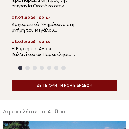
Ιερά Παράκληση προς την
Αυτοψία της Λ. 
Υπεραγία Θεοτόκο στην
Αιγόσθενα για τι
Πολυθέα Πεδιάδος
επιπτώσεις της 
08.08.2026 | 20:43
08.08.2026 | 18:5
Αρχιερατικό Μνημόσυνο στη
Ο Αιτωλίας Δαμ
μνήμη του Μεγάλου
στον Αργυρό Πηγ
Ευεργέτου των Κυθήρων
Θέρμου
Νικολάου Τριφύλλη
08.08.2026 | 20:19
08.08.2026 | 18:3
Η Εορτή του Αγίου
5η Αυγουστιάτικ
Καλλινίκου σε Παρεκκλήσιο
Παράκληση στην
της Καστοριάς
Ευξεινούπολη
ΔΕΙΤΕ ΟΛΗ ΤΗ ΡΟΗ ΕΙΔΗΣΕΩΝ
Δημοφιλέστερα Άρθρα