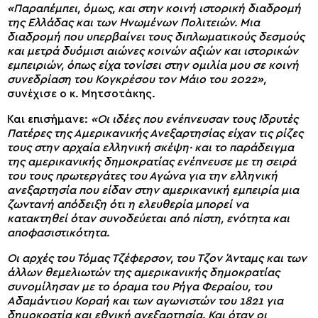
«Παραπέμπει, όμως, και στην κοινή ιστορική διαδρομή
της Ελλάδας και των Ηνωμένων Πολιτειών. Μια
διαδρομή που υπερβαίνει τους διπλωματικούς δεσμούς
και μετρά δυόμισι αιώνες κοινών αξιών και ιστορικών
εμπειριών, όπως είχα τονίσει στην ομιλία μου σε κοινή
συνεδρίαση του Κογκρέσου τον Μάιο του 2022»,
συνέχισε ο κ. Μητσοτάκης.
Και επισήμανε:
«Οι ιδέες που ενέπνευσαν τους Ιδρυτές
Πατέρες της Αμερικανικής Ανεξαρτησίας είχαν τις ρίζες
τους στην αρχαία ελληνική σκέψη· και το παράδειγμα
της αμερικανικής δημοκρατίας ενέπνευσε με τη σειρά
του τους πρωτεργάτες του Αγώνα για την ελληνική
ανεξαρτησία που είδαν στην αμερικανική εμπειρία μια
ζωντανή απόδειξη ότι η ελευθερία μπορεί να
κατακτηθεί όταν συνοδεύεται από πίστη, ενότητα και
αποφασιστικότητα.
Οι αρχές του Τόμας Τζέφερσον, του Τζον Άνταμς και των
άλλων θεμελιωτών της αμερικανικής δημοκρατίας
συνομίλησαν με το όραμα του Ρήγα Φεραίου, του
Αδαμάντιου Κοραή και των αγωνιστών του 1821 για
δημοκρατία και εθνική ανεξαρτησία. Και όταν οι