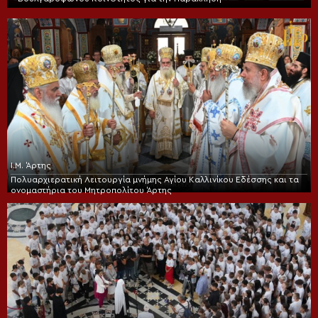
Ι.Μ. Άρτης
Πολυαρχιερατική Λειτουργία μνήμης Αγίου Καλλινίκου Εδέσσης και τα
ονομαστήρια του Μητροπολίτου Άρτης