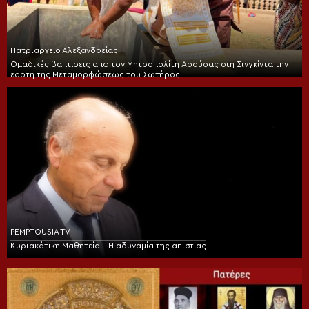
Πατριαρχείο Αλεξανδρείας
Ομαδικές βαπτίσεις από τον Μητροπολίτη Αρούσας στη Σινγκίντα την
εορτή της Μεταμορφώσεως του Σωτήρος
PEMPTOUSIA TV
Κυριακάτικη Μαθητεία – Η αδυναμία της απιστίας