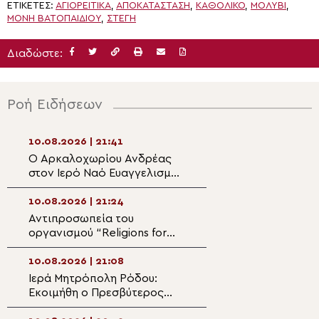
ΕΤΙΚΈΤΕΣ:
ΑΓΙΟΡΕΙΤΙΚΑ
,
ΑΠΟΚΑΤΆΣΤΑΣΗ
,
ΚΑΘΟΛΙΚΟ
,
ΜΟΛΥΒΙ
,
ΜΟΝΉ ΒΑΤΟΠΑΙΔΊΟΥ
,
ΣΤΈΓΗ
Διαδώστε:
Ροή Ειδήσεων
10.08.2026 | 21:41
10.08.2026 | 20:
Ο Αρκαλοχωρίου Ανδρέας
Θεολογική ομιλία
στον Ιερό Ναό Ευαγγελισμού
Σοφία Θεοδωράτ
της Θεοτόκου στα Κάτω
Ιερά Επισκοπή Β
Καστελλιανά Μονοφατσίου
10.08.2026 | 21:24
10.08.2026 | 19:4
Αντιπροσωπεία του
Μητροπολίτης Σ
οργανισμού “Religions for
Όποιος πιστεύει
Peace Europe” στον
Χριστό, βλέπει κ
Καθεδρικό Ναό Αναστάσεως
θαύμα της δύναμ
10.08.2026 | 21:08
10.08.2026 | 19:3
του Χριστού Τιράνων
αγάπης Του
Ιερά Μητρόπολη Ρόδου:
Ο Μητροπολίτης
Εκοιμήθη ο Πρεσβύτερος
στον Ιερό Ναό Π
Μιχαήλ Καψάλης
Λιαουτσάνισσας