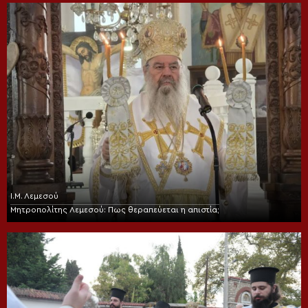
Ι.Μ. Λεμεσού
Μητροπολίτης Λεμεσού: Πως θεραπεύεται η απιστία;