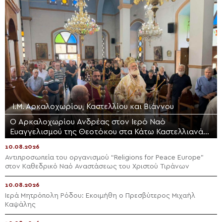
Ι.Μ. Αρκαλοχωρίου, Καστελλίου και Βιάννου
Ο Αρκαλοχωρίου Ανδρέας στον Ιερό Ναό
Ευαγγελισμού της Θεοτόκου στα Κάτω Καστελλιανά
Μονοφατσίου
10.08.2026
Αντιπροσωπεία του οργανισμού “Religions for Peace Europe”
στον Καθεδρικό Ναό Αναστάσεως του Χριστού Τιράνων
10.08.2026
Ιερά Μητρόπολη Ρόδου: Εκοιμήθη ο Πρεσβύτερος Μιχαήλ
Καψάλης