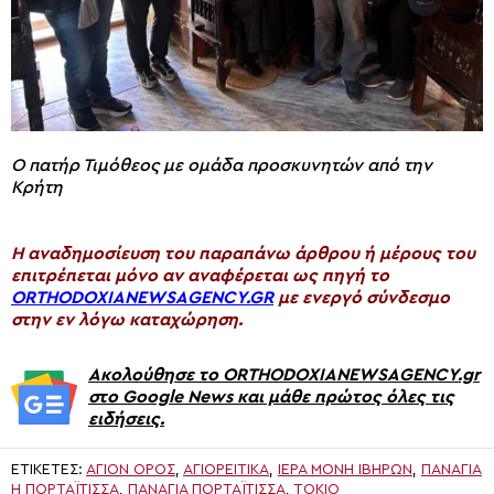
Ο πατήρ Τιμόθεος με ομάδα προσκυνητών από την
Κρήτη
H αναδημοσίευση του παραπάνω άρθρου ή μέρους του
επιτρέπεται μόνο αν αναφέρεται ως πηγή το
ORTHODOXIANEWSAGENCY.GR
με ενεργό σύνδεσμο
στην εν λόγω καταχώρηση.
Ακολούθησε το ORTHODOXIANEWSAGENCY.gr
στο Google News και μάθε πρώτος όλες τις
ειδήσεις.
ΕΤΙΚΈΤΕΣ:
ΑΓΙΟΝ ΟΡΟΣ
,
ΑΓΙΟΡΕΙΤΙΚΑ
,
ΙΕΡΆ ΜΟΝΉ ΙΒΉΡΩΝ
,
ΠΑΝΑΓΊΑ
Η ΠΟΡΤΑΪ́ΤΙΣΣΑ
,
ΠΑΝΑΓΊΑ ΠΟΡΤΑΪ́ΤΙΣΣΑ
,
ΤΟΚΙΟ