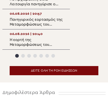
Λειτουργία πανηγύρισε ο
Μεταμορφώσεω
Ενοριακός Ναός
Ραψάνης ο Μητρ
Μεταμορφώσεως του
Λαρίσης
06.08.2026 | 20:57
06.08.2026 | 19:1
Σωτήρος Μαλλών
Πανηγυρικός εορτασμός της
Διδυμοτείχου Δ
Ιεράπετρας
Μεταμορφώσεως του
“Επί του όρους
Σωτήρος στην
μετεμορφώθης…
Αλεξανδρούπολη
06.08.2026 | 20:40
06.08.2026 | 19:0
Η εορτή της
Παρακολουθήστε
Μεταμορφώσεως του
ειδήσεων
Σωτήρος στα Λευκάκια
Ναυπλίου
ΔΕΙΤΕ ΟΛΗ ΤΗ ΡΟΗ ΕΙΔΗΣΕΩΝ
Δημοφιλέστερα Άρθρα