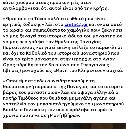
κάνει χιούμορ στους προσκυνητές όταν
αντιλαμβάνεται ότι αυτοί είναι από την Κρήτη.
«Είμαι από το Τόκιο αλλά το επίθετό μου είναι…
κρητικό, Κοζάκης» λέει στο
creta24.gr
και σκάει αυτό
το ωραίο και συμπαθέστατο χαμόγελο πριν ξεκινήσει
να μας ξεναγεί στα ιστορικά άδυτα του μοναστηριού,
να μας περιγράφει τον θρύλο της Παναγίας
Πορταΐτισσας και γιατί Εκείνη επέλεξε το παρεκκλήσι
και όχι το Καθολικό του ιστορικού μοναστηριού που
είναι το τρίτο μοναστήρι στην ιεραρχία στο Άγιον
Όρος -ιδρύθηκε τον 8ο αιώνα από Γεωργιανούς
(ίβηρες) μοναχούς ως «Μονή του Κλήμεντος» αρχικά.
«Όσοι είμαστε εδώ συνειδητοποιούμε τη
θαυματουργή παρουσία της Παναγίας και το ιστορικό
βάρος του μοναστηριού» λέει σε άψογα ελληνικά ο
πατήρ Τιμόθεος που θυμάται με μεγάλη αγάπη και
νοσταλγία τον μακαριστό ηγούμενο του μοναστηριού
Βασίλειο Γοντικάκη τον οποίο πρόλαβε τα πρώτα
χρόνια που πήγε στη Μονή Ιβήρων.