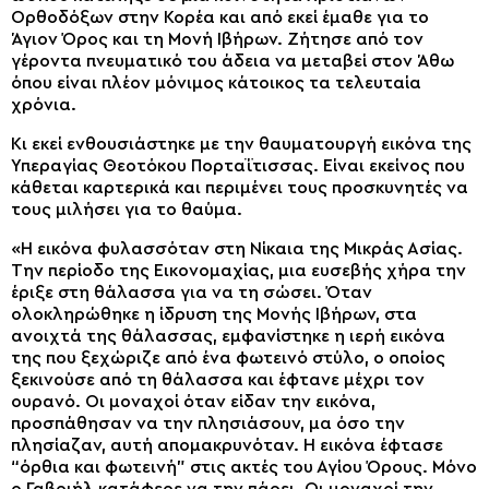
Ορθοδόξων στην Κορέα και από εκεί έμαθε για το
Άγιον Όρος και τη Μονή Ιβήρων. Ζήτησε από τον
γέροντα πνευματικό του άδεια να μεταβεί στον Άθω
όπου είναι πλέον μόνιμος κάτοικος τα τελευταία
χρόνια.
Κι εκεί ενθουσιάστηκε με την θαυματουργή εικόνα της
Υπεραγίας Θεοτόκου Πορταΐτισσας. Είναι εκείνος που
κάθεται καρτερικά και περιμένει τους προσκυνητές να
τους μιλήσει για το θαύμα.
«Η εικόνα φυλασσόταν στη Νίκαια της Μικράς Ασίας.
Την περίοδο της Εικονομαχίας, μια ευσεβής χήρα την
έριξε στη θάλασσα για να τη σώσει. Όταν
ολοκληρώθηκε η ίδρυση της Μονής Ιβήρων, στα
ανοιχτά της θάλασσας, εμφανίστηκε η ιερή εικόνα
της που ξεχώριζε από ένα φωτεινό στύλο, ο οποίος
ξεκινούσε από τη θάλασσα και έφτανε μέχρι τον
ουρανό. Οι μοναχοί όταν είδαν την εικόνα,
προσπάθησαν να την πλησιάσουν, μα όσο την
πλησίαζαν, αυτή απομακρυνόταν. Η εικόνα έφτασε
“όρθια και φωτεινή” στις ακτές του Αγίου Όρους. Μόνο