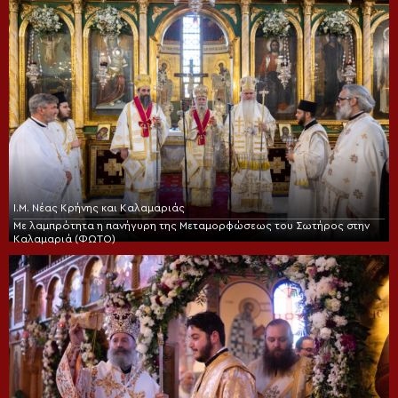
Ι.Μ. Νέας Κρήνης και Καλαμαριάς
Με λαμπρότητα η πανήγυρη της Μεταμορφώσεως του Σωτήρος στην
Καλαμαριά (ΦΩΤΟ)