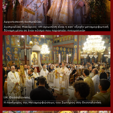
Αρχιεπισκοπή Αυστραλίας
Αυστραλίας Μακάριος: «Η ιερωσύνη είναι η κατ’ εξοχήν μεταμορφωτική
δύναμη μέσα σε έναν κόσμο που παραπαίει πνευματικά»
Ι.Μ. Θεσσαλονίκης
Η πανήγυρις της Μεταμορφώσεως του Σωτήρος στη Θεσσαλονίκη