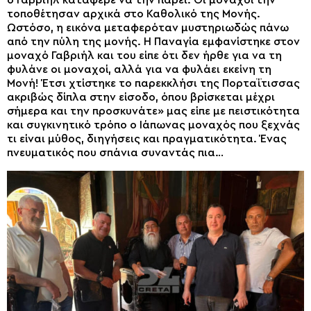
ο Γαβριήλ κατάφερε να την πάρει. Οι μοναχοί την
τοποθέτησαν αρχικά στο Καθολικό της Μονής.
Ωστόσο, η εικόνα μεταφερόταν μυστηριωδώς πάνω
από την πύλη της μονής. Η Παναγία εμφανίστηκε στον
μοναχό Γαβριήλ και του είπε ότι δεν ήρθε για να τη
φυλάνε οι μοναχοί, αλλά για να φυλάει εκείνη τη
Μονή! Έτσι χτίστηκε το παρεκκλήσι της Πορταΐτισσας
ακριβώς δίπλα στην είσοδο, όπου βρίσκεται μέχρι
σήμερα και την προσκυνάτε» μας είπε με πειστικότητα
και συγκινητικό τρόπο ο Ιάπωνας μοναχός που ξεχνάς
τι είναι μύθος, διηγήσεις και πραγματικότητα. Ένας
πνευματικός που σπάνια συναντάς πια…