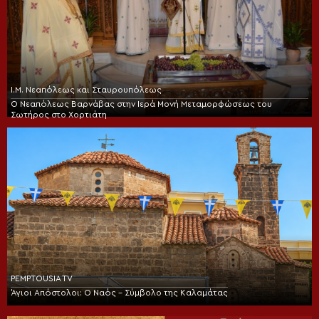
Ι.Μ. Νεαπόλεως και Σταυρουπόλεως
Ο Νεαπόλεως Βαρνάβας στην Ιερά Μονή Μεταμορφώσεως του
Σωτήρος στο Χορτιάτη
PEMPTOUSIA TV
Άγιοι Απόστολοι: Ο Ναός – Σύμβολο της Καλαμάτας