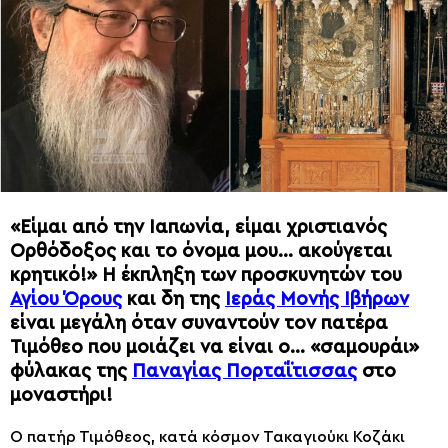
«Είμαι από την Ιαπωνία, είμαι χριστιανός
Ορθόδοξος και το όνομα μου… ακούγεται
κρητικό!» Η έκπληξη των προσκυνητών του
Αγίου Όρους
και δη της
Ιεράς Μονής Ιβήρων
είναι μεγάλη όταν συναντούν τον πατέρα
Τιμόθεο που μοιάζει να είναι ο… «σαμουράι»
φύλακας της
Παναγίας Πορταΐτισσας
στο
μοναστήρι!
Ο πατήρ Τιμόθεος, κατά κόσμον Τακαγιούκι Κοζάκι