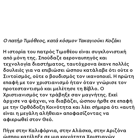
Ο πατήρ Τιμόθεος, κατά κόσμον Τακαγιούκι Κοζάκι
Η ιστορία του πατρός Τιμοθέου είναι συγκλονιστική
από μόνη της. Σπούδαζε αεροναυπηγός και
τεχνολογία διαστήματος, ταυτόχρονα έκανε πολλές
δουλειές για να επιβιώσει ώσπου κατάλαβε ότι ούτε ο
Σιντοϊσμός, ούτε ο βουδισμός τον ικανοποιεί. Η πρώτη
επαφή με τον χριστιανισμό ήταν όταν γνώρισε τον
προτεσταντισμό και μελέτησε τη Βίβλο. Ο
Χριστιανισμός τον τράβηξε σαν μαγνήτης. Εκεί
άρχισε να ψάχνει, να διαβάζει, ώσπου ήρθε σε επαφή
με την Ορθόδοξη Κοινότητα και λέει σήμερα ότι «αυτή
είναι η μεγάλη αλήθεια» αποφασίζοντας να
αφιερωθεί στον Θεό.
Πήγε στην Καλιφόρνια, στην Αλάσκα, στην Αριζόνα
ώσπου κατέληξε σε μια κοινότητα Χριστιανών