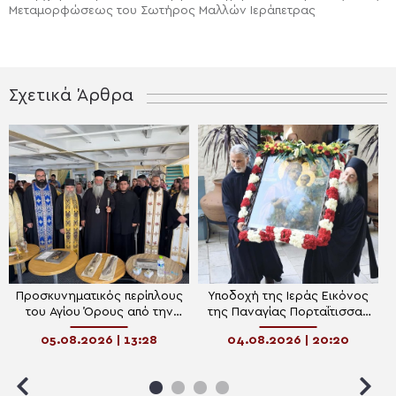
Μεταμορφώσεως του Σωτήρος Μαλλών Ιεράπετρας
Σχετικά Άρθρα
Προσκυνηματικός περίπλους
Υποδοχή της Ιεράς Εικόνος
του Αγίου Όρους από την
της Παναγίας Πορταΐτισσας
Ιερά Μητρόπολη Κίτρους
στον Ιερό Ναό Αγίου Νικήτα
05.08.2026 | 13:28
04.08.2026 | 20:20
Λευκάδος