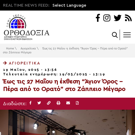
REAL TIME NEWS FEED:
Select Language
Home
\
Αγιορείτικα
\
Έως τις 27 Μαΐου η έκθεση “Άγιον Όρος – Πέρα από το Ορατό”
στο Ζάππειο Μέγαρο
ΑΓΙΟΡΕΊΤΙΚΑ
19 Μαΐου, 2025 - 13:56
Τελευταία ενημέρωση: 19/05/2025 - 13:19
Έως τις 27 Μαΐου η έκθεση “Άγιον Όρος –
Πέρα από το Ορατό” στο Ζάππειο Μέγαρο
Διαδώστε: