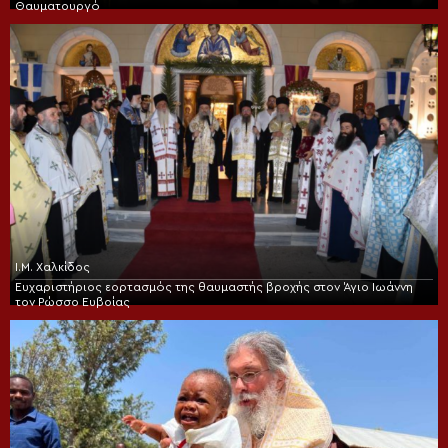
Θαυματουργό
Ι.Μ. Χαλκίδος
Ευχαριστήριος εορτασμός της θαυμαστής βροχής στον Άγιο Ιωάννη
τον Ρώσσο Ευβοίας