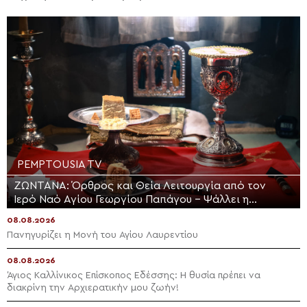
PEMPTOUSIA TV
ΖΩΝΤΑΝΑ: Όρθρος και Θεία Λειτουργία από τον
Ιερό Ναό Αγίου Γεωργίου Παπάγου – Ψάλλει η
Ελληνική Βυζαντινή Χορωδία (ΒΙΝΤΕΟ)
08.08.2026
Πανηγυρίζει η Μονή του Αγίου Λαυρεντίου
08.08.2026
Άγιος Καλλίνικος Επίσκοπος Εδέσσης: Η θυσία πρέπει να
διακρίνη την Αρχιερατικήν μου ζωήν!