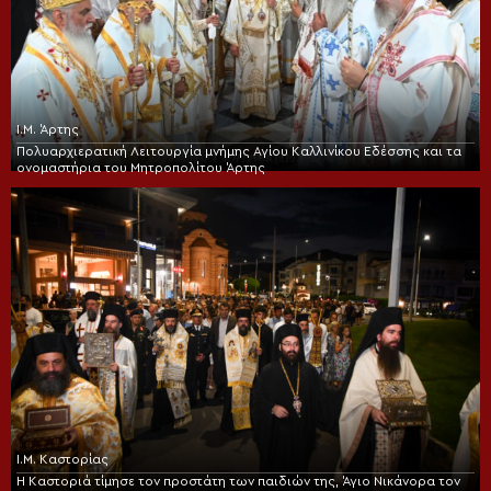
Ι.Μ. Άρτης
Πολυαρχιερατική Λειτουργία μνήμης Αγίου Καλλινίκου Εδέσσης και τα
ονομαστήρια του Μητροπολίτου Άρτης
Ι.Μ. Καστορίας
Η Καστοριά τίμησε τον προστάτη των παιδιών της, Άγιο Νικάνορα τον