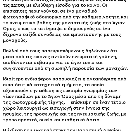
τις 21:00
, με ελεύθερη είσοδο για το κοινό. Οι
επισκέπτες περιηγούνται σε ένα μοναδικό
φωτογραφικό οδοιπορικό από την καθημερινότητα και
το πνευματικό βάθος της μοναστικής ζωής στο Άγιον
Όρος, όπως το κατέγραψε ο δημιουργός σε ένα
δίχρονο ταξίδι συνοδείας και εμπιστοσύνης με τους
μοναχούς.
Πολλοί από τους παρευρισκόμενους δηλώνουν ότι
μέσα από τις εικόνες αντλούν πνευματική γαλήνη,
αισθάνονται σεβασμό για το άγιο τοπίο και
συγκινούνται από τη σιωπηλή παρουσία των μοναχών.
Ιδιαίτερο ενδιαφέρον παρουσιάζει η ανταπόκριση από
εκπαιδευτικά κατηχητικά τμήματα, τα οποία
αξιοποιούν την έκθεση ως ευκαιρία γνωριμίας των
νέων παιδιών με το Άγιον Όρος μέσα από τη δύναμη
της φωτογραφικής τέχνης. Η επίσκεψη σε έναν τέτοιο
χώρο λειτουργεί ως εισαγωγή στην έννοια της
ησυχίας, της προσευχής και της πνευματικής ζωής, με
τρόπο προσιτό, οικείο και αισθητικά άρτιο.
Η έκθεση που εγκαινιάστηκε την Παρασκευή 2 Μαίου