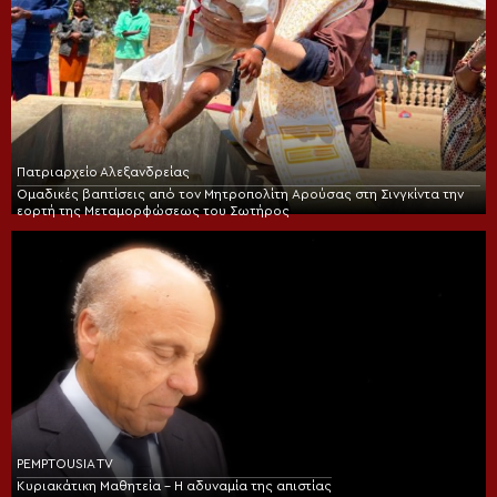
Πατριαρχείο Αλεξανδρείας
Ομαδικές βαπτίσεις από τον Μητροπολίτη Αρούσας στη Σινγκίντα την
εορτή της Μεταμορφώσεως του Σωτήρος
PEMPTOUSIA TV
Κυριακάτικη Μαθητεία – Η αδυναμία της απιστίας