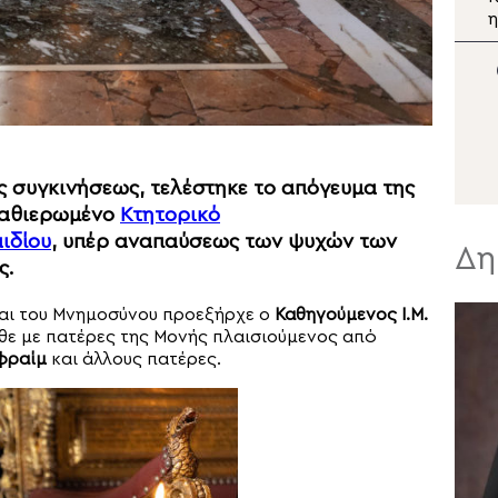
Ιεράπετρας
στους φιλοξενουμένους
η
στην ΒΙΑΛ
σ
 συγκινήσεως, τελέστηκε το απόγευμα της
 καθιερωμένο
Κτητορικό
ιδίου
, υπέρ αναπαύσεως των ψυχών των
Δη
ς.
και του Μνημοσύνου προεξήρχε ο
Καθηγούμενος Ι.Μ.
θε με πατέρες της Μονής πλαισιούμενος από
φραίμ
και άλλους πατέρες.