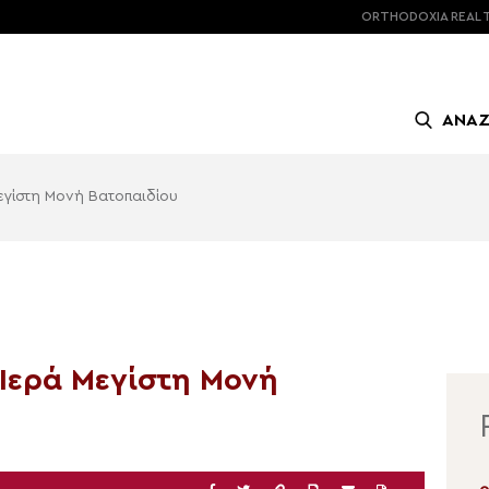
ORTHODOXIA
REAL 
ΑΝΑ
εγίστη Μονή Βατοπαιδίου
Ιερά Μεγίστη Μονή