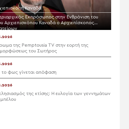
χιεπισκοπή Καναδά
τριαρχικός Εκπρόσωπος στην Ενθρόνιση του
ου Αρχιεπισκόπου Καναδά ο Αρχιεπίσκοπος
ατείρων
8.2026
ρωμα της Pemptousia TV στην εορτή της
μορφώσεως του Σωτήρος
8.2026
 το φως γίνεται απόφαση
8.2026
κλησιασμός της κτίσης: Η ευλογία των γεννημάτων
αμπέλου