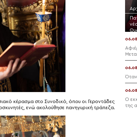
Αρ
Πα
νέ
Θυ
06.0
Αφιέ
Μετα
06.0
Όταν
06.0
Ο εκ
ιακό κέρασμα στο Συνοδικό, όπου οι Γεροντάδες
της 
οσκυνητές, ενώ ακολούθησε πανηγυρική τράπεζα.