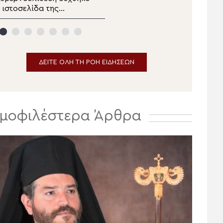
 ιστοσελίδα της
Χρυσόστομος: Το Φως
Ορθόδοξης Κοινότητας
της Μεταμορφώσεως να
τη Λιθουανία
φωτίσει τους ισχυρούς
της γης
ΔΕΙΤΕ ΟΛΗ ΤΗ ΡΟΗ ΕΙΔΗΣΕΩΝ
μοφιλέστερα Άρθρα