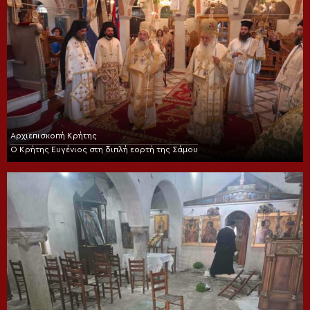
Αρχιεπισκοπή Κρήτης
Ο Κρήτης Ευγένιος στη διπλή εορτή της Σάμου