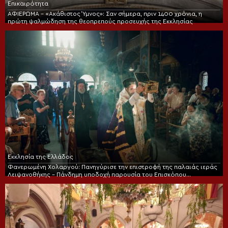
Επικαιρότητα
ΑΦΙΕΡΩΜΑ – «Ακάθιστος Ύμνος»: Σαν σήμερα, πριν 1400 χρόνια, η
πρώτη ψαλμώδηση της θεοπρεπούς προσευχής της Εκκλησίας
Εκκλησία της Ελλάδος
Φανερωμένη Χολαργού: Πανηγύρισε την επιστροφή της παλαιάς ιεράς
Λειψανοθήκης – Πάνδημη υποδοχή παρουσία του Επισκόπου
Χριστουπόλεως