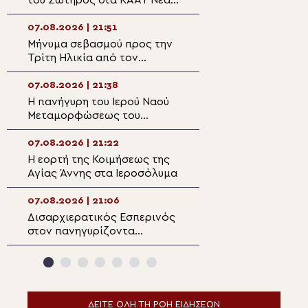
Περάμου
Μεταμορφώσεως
Σωτήρος στην Αί
07.08.2026 | 21:51
07.08.2026 | 20:
Μήνυμα σεβασμού προς την
Επίσκεψη του Υ
Τρίτη Ηλικία από τον
Ναυτιλίας και Ν
Μητροπολίτη Σπάρτης στη
Πολιτικής στον 
Ρειχέα
Λέρου
07.08.2026 | 21:38
07.08.2026 | 20:
Η πανήγυρη του Ιερού Ναού
Πρώτη Παράκλησ
Μεταμορφώσεως του
Ναό της Παναγία
Σωτήρος στη Λέρο
Κάστρου Λέρου
07.08.2026 | 21:22
07.08.2026 | 19:4
Η εορτή της Κοιμήσεως της
Ο Μητροπολίτης
Αγίας Άννης στα Ιεροσόλυμα
Αρκαλοχωρίου σ
για τα θύματα τη
ναζιστικής κατο
07.08.2026 | 21:06
07.08.2026 | 19:3
Εμπάρου
Δισαρχιερατικός Εσπερινός
Ο Μητροπολίτης 
στον πανηγυρίζοντα
στην Σκήτη Αγία
Μητροπολιτικό Ναό της
Αγίου Όρους
Μεταμορφώσεως του
Σωτήρος στην Ερμούπολη
ΔΕΙΤΕ ΟΛΗ ΤΗ ΡΟΗ ΕΙΔΗΣΕΩΝ