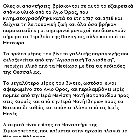
Όλες οι απαντήσεις βρίσκονται σε αυτό το εξαιρετικά
σπάνιο υλικό από το Άγιο Όρος, που
κινηματογραφήθηκε κατά τα έτη 1917 και 1918 και
δείχνει τη λειτουργική ζωή και όλα όσα βρήκαν
παρακαταθήκη οι σημερινοί μοναχοί που διακονούν
σήμερα το Περιβόλι της Παναγίας, αλλά και από τα
Μετέωρα.
Το πρώτο μέρος του βίντεο γαλλικής παραγωγής που
φιλοξενείται από την “Αγιορειτική Ταινιοθήκη”,
περιέχει υλικό από τα Μετέωρα με θέα τις πεδιάδες
της Θεσσαλίας.
Το μεγαλύτερο μέρος του βίντεο, ωστόσο, είναι
αφιερωμένο στο Άγιο Όρος, και περιλαμβάνει ιερές
πομπές από την Ιερά Μεγίστη Μονή Βατοπαιδίου προς
στις Καρυές και από την Ιερά Μονή Ιβήρων προς το
Βατοπαίδι καθώς και σπάνια πλάνα από τις Ιερές
Μονές.
Διακριτό είναι επίσης το Μοναστήρι της
Σιμωνόπετρας, που κρέμεται στην αρχαία πλαγιά με
θέα στη θάλασσα.