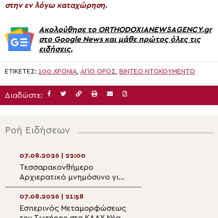
στην εν λόγω καταχώρηση.
Ακολούθησε το ORTHODOXIANEWSAGENCY.gr
στο Google News και μάθε πρώτος όλες τις
ειδήσεις.
ΕΤΙΚΈΤΕΣ:
100 ΧΡΌΝΙΑ
,
ΆΓΙΟ ΌΡΟΣ
,
ΒΊΝΤΕΟ ΝΤΟΚΟΥΜΈΝΤΟ
Διαδώστε:
Ροή Ειδήσεων
07.08.2026 | 22:00
07.08.2026 | 20:5
Τεσσαρακονθήμερο
Η εορτή του Αγίο
Αρχιερατικό μνημόσυνο για
Νεομάρτυρος Χρ
τον π. Δημήτριο Μαρτσούκο
εκ Πρεβέζης
στον Άγιο Ιωάννη Απιδέας
07.08.2026 | 21:58
07.08.2026 | 20:3
Εσπερινός Μεταμορφώσεως
Ο Ύδρας Εφραίμ
του Σωτήρος στα ΚΑΑΥ Νέας
πανηγυρίζουσα ε