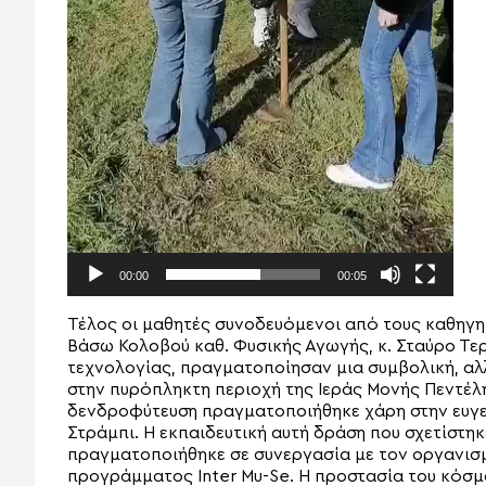
00:00
00:05
Τέλος οι μαθητές συνοδευόμενοι από τους καθηγητ
Βάσω Κολοβού καθ. Φυσικής Αγωγής, κ. Σταύρο Τερζ
τεχνολογίας, πραγματοποίησαν μια συμβολική, αλ
στην πυρόπληκτη περιοχή της Ιεράς Μονής Πεντέλη
δενδροφύτευση πραγματοποιήθηκε χάρη στην ευγε
Στράμπι. Η εκπαιδευτική αυτή δράση που σχετίστηκ
πραγματοποιήθηκε σε συνεργασία με τον οργανισμ
προγράμματος Inter Mu-Se. Η προστασία του κόσμου