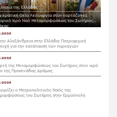
κλησία της Ελλάδος
χιερατική Θεία Λειτουργία στον εορτάζοντα
τορικό Ιερό Ναό Μεταμορφώσεως του Σωτήρος
άκας
8.2026
την Αλεξάνδρεια στην Ελλάδα: Πατριαρχική
ευχή για την κατάπαυση των πυρκαγιών
8.2026
ορτή της Μεταμορφώσεως του Σωτήρος στον ιερό
ο της Πρασινάδας Δράμας
8.2026
γυρίζει ο Μητροπολιτικός Ναός της
μορφώσεως του Σωτήρος στην Ερμούπολη