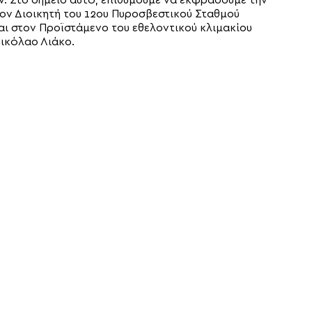
 Στο σημείο αυτό, επιθυμούμε να εκφράσουμε την
τον Διοικητή του 12ου Πυροσβεστικού Σταθμού
αι στον Προϊστάμενο του εθελοντικού κλιμακίου
ικόλαο Λιάκο.