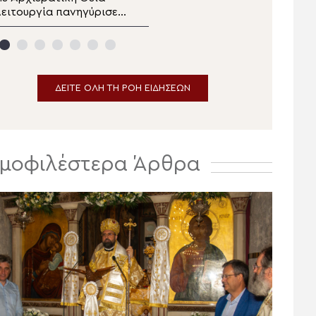
ειτουργία πανηγύρισε ο
Μεταμορφώσεως
Ενοριακός Ναός
Σωτήρος Ραψάνης ο
Μεταμορφώσεως του
Μητροπολίτης Λαρίσης
Σωτήρος Μαλλών
εράπετρας
ΔΕΙΤΕ ΟΛΗ ΤΗ ΡΟΗ ΕΙΔΗΣΕΩΝ
μοφιλέστερα Άρθρα