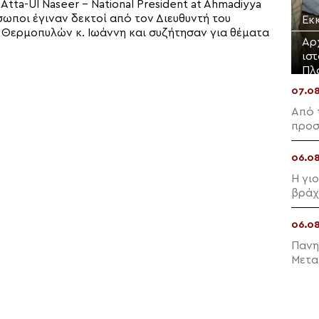
tta-Ul Naseer – National President at Ahmadiyya
ωποι έγιναν δεκτοί από τον Διευθυντή του
Εκ
Θερμοπυλών κ. Ιωάννη και συζήτησαν για θέματα
Αρ
ισ
Πλ
07.0
Από 
προσ
06.0
Η γι
βράχ
06.0
Πανη
Μετα