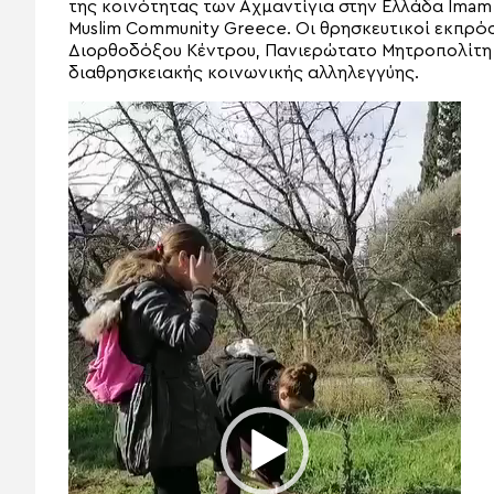
της κοινότητας των Αχμαντίγια στην Ελλάδα Imam A
Muslim Community Greece. Οι θρησκευτικοί εκπρόσ
Διορθοδόξου Κέντρου, Πανιερώτατο Μητροπολίτη 
διαθρησκειακής κοινωνικής αλληλεγγύης.
Πρόγραμμα
Αναπαραγωγής
Βίντεο