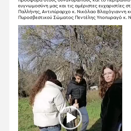
προσφορά στους συνανθρώπους και το περιβάλλον.
ευγνωμοσύνη μας και τις αμέριστες ευχαριστίες σ
Παλλήνης, Αντιπύραρχο κ. Νικόλαο Βλαχόγιαννη κ
Πυροσβεστικού Σώματος Πεντέλης Υποπυραγό κ. Ν
Πρόγραμμα
Αναπαραγωγής
Βίντεο