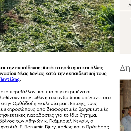
Θεσσαλονίκης Φιλόθεος
Λ
στην Κατασκήνωση
«ΘΕΟΣΚΕΠΑΣΤΗ»
Ι
Δη
αι την εκπαίδευση; Αυτό το ερώτημα και άλλες
μνασίου Νέας Ιωνίας κατά την εκπαιδευτική τους
Πεντέλης
.
το περιβάλλον, και πιο συγκεκριμένα οι
εμβαθύνουν στην ευθύνη του ανθρώπου απέναντι στο
 στην Ορθόδοξη Εκκλησία μας. Επίσης, τους
ν με εκπροσώπους από διαφορετικές θρησκευτικές
ρησκευτικές παραδόσεις για το ίδιο ζήτημα.
βίνος των Αθηνών κ. Γκάμπριελ Νεγρίν, ο
να Αιδ. F. Benjamin Djury, καθώς και ο Πρόεδρος