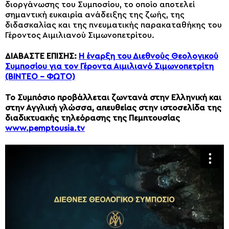
διοργάνωσης του Συμποσίου, το οποίο αποτελεί
σημαντική ευκαιρία ανάδειξης της ζωής, της
διδασκαλίας και της πνευματικής παρακαταθήκης του
Γέροντος Αιμιλιανού Σιμωνοπετρίτου.
ΔΙΑΒΑΣΤΕ ΕΠΙΣΗΣ:
Η έναρξη του Διεθνούς Θεολογικού
Συμποσίου για τον Γέροντα Αιμιλιανό Σιμωνοπετρίτη
(ΒΙΝΤΕΟ – ΦΩΤΟ)
Το Συμπόσιο προβάλλεται ζωντανά στην Ελληνική και
στην Αγγλική γλώσσα, απευθείας στην ιστοσελίδα της
διαδικτυακής τηλεόρασης της Πεμπτουσίας
www.pemptousia.tv