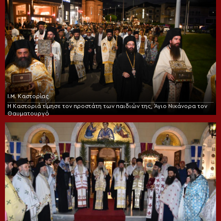
Ι.Μ. Καστορίας
Η Καστοριά τίμησε τον προστάτη των παιδιών της, Άγιο Νικάνορα τον
Θαυματουργό