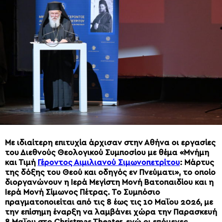
Με ιδιαίτερη επιτυχία άρχισαν στην Αθήνα οι εργασίες
του Διεθνούς Θεολογικού Συμποσίου με θέμα «Μνήμη
και Τιμή
Γέροντος Αιμιλιανού Σιμωνοπετρίτου
: Μάρτυς
της δόξης του Θεού και οδηγός εν Πνεύματι», το οποίο
διοργανώνουν η Ιερά Μεγίστη Μονή Βατοπαιδίου και η
Ιερά Μονή Σίμωνος Πέτρας. Το Συμπόσιο
πραγματοποιείται από τις 8 έως τις 10 Μαΐου 2026, με
την επίσημη έναρξη να λαμβάνει χώρα την Παρασκευή