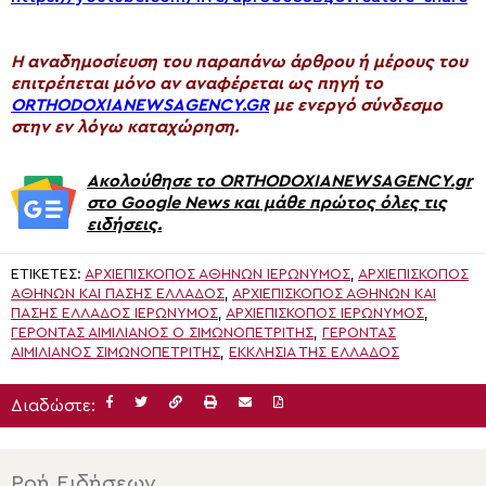
H αναδημοσίευση του παραπάνω άρθρου ή μέρους του
επιτρέπεται μόνο αν αναφέρεται ως πηγή το
ORTHODOXIANEWSAGENCY.GR
με ενεργό σύνδεσμο
στην εν λόγω καταχώρηση.
Ακολούθησε το ORTHODOXIANEWSAGENCY.gr
στο Google News και μάθε πρώτος όλες τις
ειδήσεις.
ΕΤΙΚΈΤΕΣ:
ΑΡΧΙΕΠΊΣΚΟΠΟΣ ΑΘΗΝΏΝ ΙΕΡΏΝΥΜΟΣ
,
ΑΡΧΙΕΠΊΣΚΟΠΟΣ
ΑΘΗΝΏΝ ΚΑΙ ΠΆΣΗΣ ΕΛΛΆΔΟΣ
,
ΑΡΧΙΕΠΊΣΚΟΠΟΣ ΑΘΗΝΏΝ ΚΑΙ
ΠΆΣΗΣ ΕΛΛΆΔΟΣ ΙΕΡΏΝΥΜΟΣ
,
ΑΡΧΙΕΠΊΣΚΟΠΟΣ ΙΕΡΏΝΥΜΟΣ
,
ΓΈΡΟΝΤΑΣ ΑΙΜΙΛΙΑΝΌΣ Ο ΣΙΜΩΝΟΠΕΤΡΊΤΗΣ
,
ΓΈΡΟΝΤΑΣ
ΑΙΜΙΛΙΑΝΌΣ ΣΙΜΩΝΟΠΕΤΡΊΤΗΣ
,
ΕΚΚΛΗΣΊΑ ΤΗΣ ΕΛΛΆΔΟΣ
Διαδώστε:
Ροή Ειδήσεων