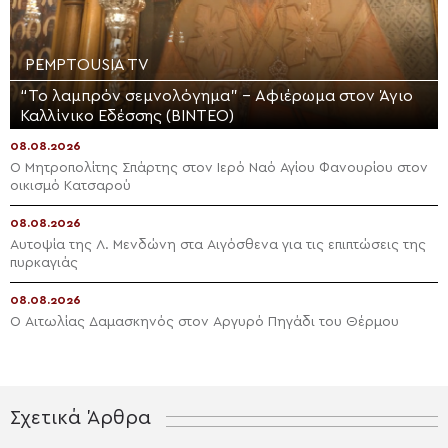
PEMPTOUSIA TV
“Το λαμπρόν σεμνολόγημα” – Αφιέρωμα στον Άγιο
Καλλίνικο Εδέσσης (ΒΙΝΤΕΟ)
08.08.2026
Ο Μητροπολίτης Σπάρτης στον Ιερό Ναό Αγίου Φανουρίου στον
οικισμό Κατσαρού
08.08.2026
Αυτοψία της Λ. Μενδώνη στα Αιγόσθενα για τις επιπτώσεις της
πυρκαγιάς
08.08.2026
Ο Αιτωλίας Δαμασκηνός στον Αργυρό Πηγάδι του Θέρμου
Σχετικά Άρθρα