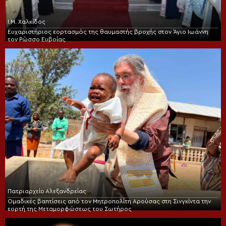
Ι.Μ. Χαλκίδος
Ευχαριστήριος εορτασμός της θαυμαστής βροχής στον Άγιο Ιωάννη
τον Ρώσσο Ευβοίας
Πατριαρχείο Αλεξανδρείας
Ομαδικές βαπτίσεις από τον Μητροπολίτη Αρούσας στη Σινγκίντα την
εορτή της Μεταμορφώσεως του Σωτήρος