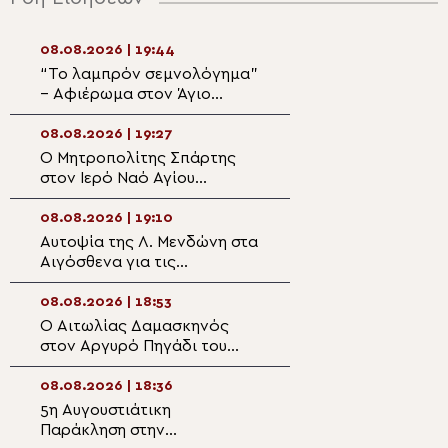
08.08.2026 | 19:44
08.08.2026 | 18:0
“Το λαμπρόν σεμνολόγημα”
Στον Ιερό Ναό Α
– Αφιέρωμα στον Άγιο
Αγιοκάμπου ο Λ
Καλλίνικο Εδέσσης (ΒΙΝΤΕΟ)
Ιερώνυμος
08.08.2026 | 19:27
08.08.2026 | 17:4
Ο Μητροπολίτης Σπάρτης
Η Εξόδιος Ακολο
στον Ιερό Ναό Αγίου
μακαριστού
Φανουρίου στον οικισμό
Πρωτοπρεσβυτέ
Κατσαρού
Νικολάου Βιτζηλ
08.08.2026 | 19:10
08.08.2026 | 17:2
Πάρο
Αυτοψία της Λ. Μενδώνη στα
Η πανήγυρις της
Αιγόσθενα για τις
Μονής Μεταμορ
επιπτώσεις της πυρκαγιάς
Σωτήρος στο G
08.08.2026 | 18:53
08.08.2026 | 17:1
Ο Αιτωλίας Δαμασκηνός
Χειροθεσία Πνευ
στον Αργυρό Πηγάδι του
Οικονόμου στις 
Θέρμου
Πηλίου
08.08.2026 | 18:36
08.08.2026 | 16:5
5η Αυγουστιάτικη
Ντοκιμαντέρ: Άγ
Παράκληση στην
Καλλίνικος – Το