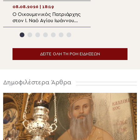
Ευξεινούπολη
άνθος του Παρα
08.08.2026 | 18:19
08.08.2026 | 16:3
Ο Οικουμενικός Πατριάρχης
Αυτοψία του Μη
στον I. Ναό Αγίου Ιωάννου
Ναϊρόμπι στο σχ
της Ρίλας της
Ewasu
Βουλγαροφώνου Κοινότητος
για την Παράκληση
ΔΕΙΤΕ ΟΛΗ ΤΗ ΡΟΗ ΕΙΔΗΣΕΩΝ
Δημοφιλέστερα Άρθρα