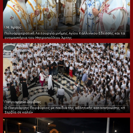
Ι.Μ. Άρτης
Πολυαρχιερατική Λειτουργία μνήμης Αγίου Καλλινίκου Εδέσσης και τα
ονομαστήρια του Μητροπολίτου Άρτης
Πατριαρχείο Σερβίας
Ο Πατριάρχης Πορφύριος με παιδιά της αθλητικής κατασκήνωσης «Η
Σερβία σε καλεί»