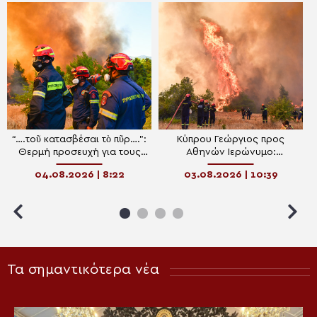
“….τοῦ κατασβέσαι τὸ πῦρ….”:
Κύπρου Γεώργιος προς
Θερμή προσευχή για τους
Αθηνών Ιερώνυμο:
Πυροσβέστες
Προσευχόμαστε σύντομα η
04.08.2026 | 8:22
03.08.2026 | 10:39
Ελλάδα να ξεπεράσει τη
δοκιμασία με τις φωτιές
Τα σημαντικότερα νέα