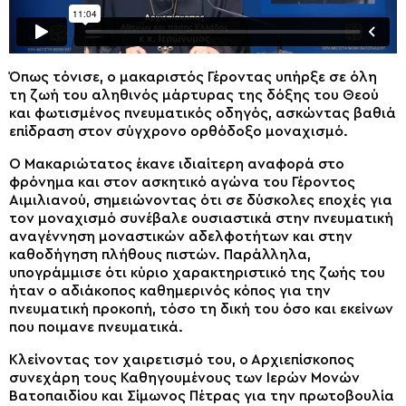
Όπως τόνισε, ο μακαριστός Γέροντας υπήρξε σε όλη
τη ζωή του αληθινός μάρτυρας της δόξης του Θεού
και φωτισμένος πνευματικός οδηγός, ασκώντας βαθιά
επίδραση στον σύγχρονο ορθόδοξο μοναχισμό.
Ο Μακαριώτατος έκανε ιδιαίτερη αναφορά στο
φρόνημα και στον ασκητικό αγώνα του Γέροντος
Αιμιλιανού, σημειώνοντας ότι σε δύσκολες εποχές για
τον μοναχισμό συνέβαλε ουσιαστικά στην πνευματική
αναγέννηση μοναστικών αδελφοτήτων και στην
καθοδήγηση πλήθους πιστών. Παράλληλα,
υπογράμμισε ότι κύριο χαρακτηριστικό της ζωής του
ήταν ο αδιάκοπος καθημερινός κόπος για την
πνευματική προκοπή, τόσο τη δική του όσο και εκείνων
που ποιμανε πνευματικά.
Κλείνοντας τον χαιρετισμό του, ο Αρχιεπίσκοπος
συνεχάρη τους Καθηγουμένους των Ιερών Μονών
Βατοπαιδίου και Σίμωνος Πέτρας για την πρωτοβουλία