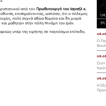
α.
εριστατικού από τον
Πρωθυπουργό του Ισραήλ κ.
εύθυνση, επισημαίνοντας, ωστόσο, ότι ο πόλεμος
Ι.
υστυχώς, πολύ συχνά αθώα θύματα και δη μικρά
5η
 και μαθητών στην πόλη Μινάμπ του Ιράν.
ιαρκώς υπέρ της ειρήνης σε παγκόσμιο επίπεδο,
08.0
Ο Πα
Βουλ
08.0
Στον
Ιερώ
08.0
Η Εξ
Πρωτ