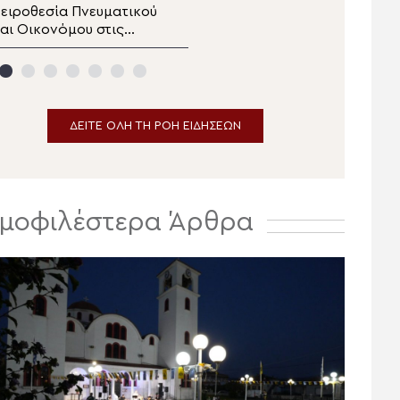
Σπάρτης
ειροθεσία Πνευματικού
Πανηγυρικές Θείες
αι Οικονόμου στις
Λειτουργίες για την
ινακάτες Πηλίου
δεσποτική εορτή της
Μεταμορφώσεως
ΔΕΙΤΕ ΟΛΗ ΤΗ ΡΟΗ ΕΙΔΗΣΕΩΝ
μοφιλέστερα Άρθρα