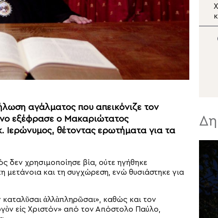
Μήνυμα σεβασμού προς
Χ
την Τρίτη Ηλικία από
κ
τον Μητροπολίτη
Π
Σπάρτης στη Ρειχέα
ήλωση αγάλματος που απεικόνιζε τον
Δη
ανο εξέφρασε ο Μακαριώτατος
. Ιερώνυμος, θέτοντας ερωτήματα για τα
ός δεν χρησιμοποίησε βία, ούτε ηγήθηκε
τη μετάνοια και τη συγχώρεση, ενώ θυσιάστηκε για
ν καταλῦσαι ἀλλὰπληρῶσαι», καθώς και τον
γὸν εἰς Χριστόν» από τον Απόστολο Παύλο,