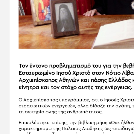
Τον έντονο προβληματισμό του για την βεβ
Εσταυρωμένο Ιησού Χριστό στον Νότιο Λίβ
Αρχιεπίσκοπος Αθηνών και πάσης Ελλάδος κ
κίνητρα και τον στόχο αυτής της ενέργειας.
Ο Αρχιεπίσκοπος υπογράμμισε, ότι ο Ιησούς Χριστ
στρατιωτικών ενεργειών, αλλά δίδαξε την αγάπη, 
τη σωτηρία όλης της ανθρωπότητος.
Επικαλέστηκε, επίσης, την βιβλική ρήση «Οὐκ ἦλθο
χαρακτηρισμό της Παλαιάς Διαθήκης ως «παιδαγω