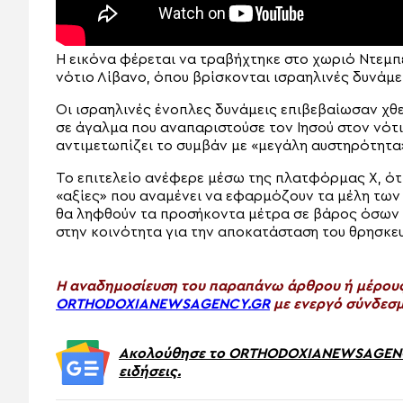
Η εικόνα φέρεται να τραβήχτηκε στο χωριό Ντεμπέ
νότιο Λίβανο, όπου βρίσκονται ισραηλινές δυνάμε
Οι ισραηλινές ένοπλες δυνάμεις επιβεβαίωσαν χθ
σε άγαλμα που αναπαριστούσε τον Ιησού στον νότ
αντιμετωπίζει το συμβάν με «μεγάλη αυστηρότητα
Το επιτελείο ανέφερε μέσω της πλατφόρμας Χ, ότι
«αξίες» που αναμένει να εφαρμόζουν τα μέλη τω
θα ληφθούν τα προσήκοντα μέτρα σε βάρος όσων 
στην κοινότητα για την αποκατάσταση του θρησκε
H αναδημοσίευση του παραπάνω άρθρου ή μέρους 
ORTHODOXIANEWSAGENCY.GR
με ενεργό σύνδεσμ
Ακολούθησε το ORTHODOXIANEWSAGENCY.
ειδήσεις.