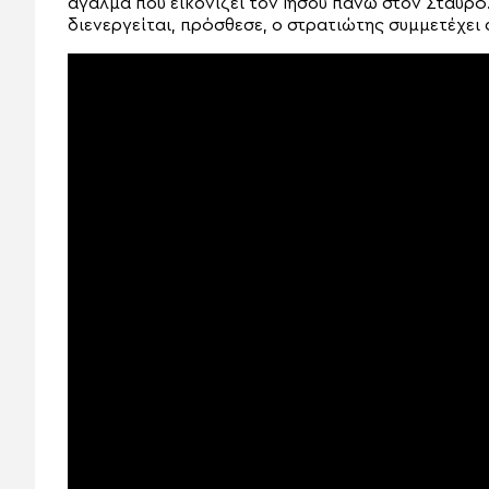
άγαλμα που εικονίζει τον Ιησού πάνω στον Σταυρό
διενεργείται, πρόσθεσε, ο στρατιώτης συμμετέχει 