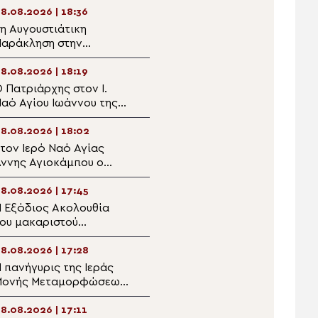
8.08.2026 | 18:36
08.08.2026 | 16:54
η Αυγουστιάτικη
Ντοκιμαντέρ: Άγιος
αράκληση στην
Καλλίνικος – Το
υξεινούπολη
μυρίπνοο άνθος του
Παραδείσου
8.08.2026 | 18:19
08.08.2026 | 16:37
 Πατριάρχης στον I.
Αυτοψία του
αό Αγίου Ιωάννου της
Μητροπολίτη Ναϊρόμπι
ίλας της
στο σχολείο του Ewasu
Βουλγαροφώνου
8.08.2026 | 18:02
08.08.2026 | 16:20
οινότητος για την
τον Ιερό Ναό Αγίας
Η ασφάλεια των
Παράκληση
ννης Αγιοκάμπου ο
πολιτών κατά την
αρίσης Ιερώνυμος
αεροπυρόσβεση
8.08.2026 | 17:45
08.08.2026 | 16:03
 Εξόδιος Ακολουθία
Ιερά Παράκληση στον
ου μακαριστού
Ιερό Ναό Παναγίας
Πρωτοπρεσβυτέρου
Παντανάσσης Ναούσης
ικολάου Βιτζηλαίου
Πάρου
8.08.2026 | 17:28
08.08.2026 | 15:46
την Πάρο
 πανήγυρις της Ιεράς
Ολοκληρώθηκαν
Μονής Μεταμορφώσεως
επιτυχώς οι φετινές
ου Σωτήρος στο
κατασκηνώσεις της
Gapyeong
Ιεράς Μητροπόλεως
8.08.2026 | 17:11
08.08.2026 | 15:29