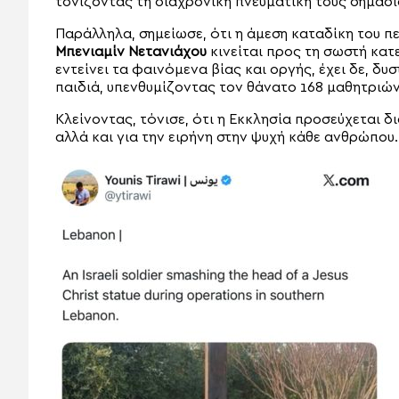
τονίζοντας τη διαχρονική πνευματική τους σημασί
Παράλληλα, σημείωσε, ότι η άμεση καταδίκη του π
Μπενιαμίν Νετανιάχου
κινείται προς τη σωστή κατ
εντείνει τα φαινόμενα βίας και οργής, έχει δε, δ
παιδιά, υπενθυμίζοντας τον θάνατο 168 μαθητριών
Κλείνοντας, τόνισε, ότι η Εκκλησία προσεύχεται δ
αλλά και για την ειρήνη στην ψυχή κάθε ανθρώπου.