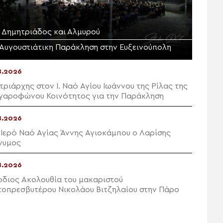
Μ. Δημητριάδος και Αλμυρού
 Αυγουστιάτικη Παράκληση στην Ευξεινούπολη
8.2026
τριάρχης στον I. Ναό Αγίου Ιωάννου της Ρίλας της
γαροφώνου Κοινότητος για την Παράκληση
8.2026
 Ιερό Ναό Αγίας Άννης Αγιοκάμπου ο Λαρίσης
νυμος
8.2026
όδιος Ακολουθία του μακαριστού
οπρεσβυτέρου Νικολάου Βιτζηλαίου στην Πάρο