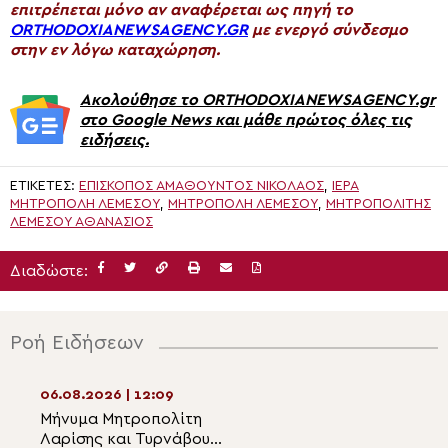
επιτρέπεται μόνο αν αναφέρεται ως πηγή το
ORTHODOXIANEWSAGENCY.GR
με ενεργό σύνδεσμο
στην εν λόγω καταχώρηση.
Ακολούθησε το ORTHODOXIANEWSAGENCY.gr
στο Google News και μάθε πρώτος όλες τις
ειδήσεις.
ΕΤΙΚΈΤΕΣ:
ΕΠΊΣΚΟΠΟΣ ΑΜΑΘΟΎΝΤΟΣ ΝΙΚΌΛΑΟΣ
,
ΙΕΡΆ
ΜΗΤΡΌΠΟΛΗ ΛΕΜΕΣΟΎ
,
ΜΗΤΡΌΠΟΛΗ ΛΕΜΕΣΟΎ
,
ΜΗΤΡΟΠΟΛΊΤΗΣ
ΛΕΜΕΣΟΎ ΑΘΑΝΆΣΙΟΣ
Διαδώστε:
Ροή Ειδήσεων
06.08.2026 | 12:09
06.08.2026 | 10:4
Μήνυμα Μητροπολίτη
Το θαύμα της Αγ
Λαρίσης και Τυρνάβου
στο Όρος Θαβώρ