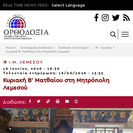
REAL TIME NEWS FEED:
Select Language
Home
\
Αυτοκέφαλες Εκκλησίες
\
Εκκλησία της Κύπρου
\
Ι.Μ. Λεμεσού
\
Κυριακή Β’ Ματθαίου στη Μητρόπολη Λεμεσού
Ι.Μ. ΛΕΜΕΣΟΎ
16 Ιουνίου, 2026 - 16:36
Τελευταία ενημέρωση: 16/06/2026 - 15:55
Κυριακή Β’ Ματθαίου στη Μητρόπολη
Λεμεσού
Διαδώστε: