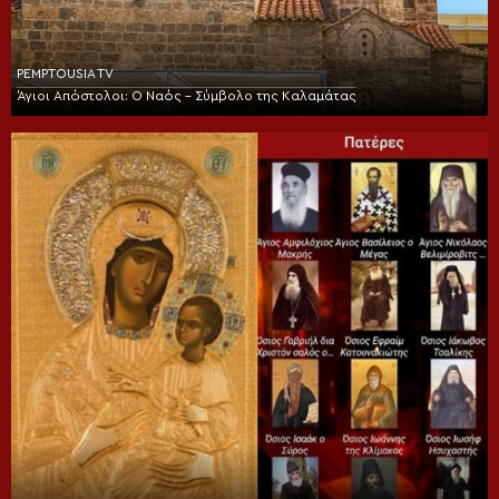
PEMPTOUSIA TV
Άγιοι Απόστολοι: Ο Ναός – Σύμβολο της Καλαμάτας