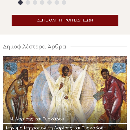
Σωτήρος Ναούσης
Αρχιεπίσκοπος 
ΔΕΙΤΕ ΟΛΗ ΤΗ ΡΟΗ ΕΙΔΗΣΕΩΝ
Δημοφιλέστερα Άρθρα
Ι.Μ. Λαρίσης και Τυρνάβου
Μήνυμα Μητροπολίτη Λαρίσης και Τυρνάβου