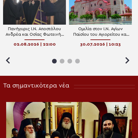
Πανήγυρις Ι.Ν. Αποστόλου
Ομιλία στον Ι.Ν. Αγίων
Ανδρέα και Οσίας Φωτεινής
Παϊσίου του Αγιορείτου και
Κολοσσίου
Αρσενίου του Καπαδόκου
02.08.2026 | 22:00
30.07.2026 | 10:23
στη Λεμεσό
Τα σημαντικότερα νέα