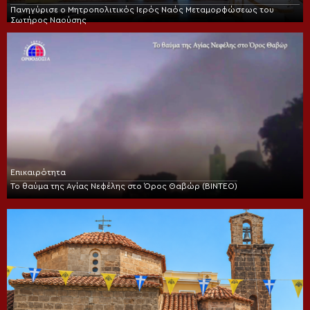
Πανηγύρισε ο Μητροπολιτικός Ιερός Ναός Μεταμορφώσεως του
Σωτήρος Ναούσης
Επικαιρότητα
Το θαύμα της Αγίας Νεφέλης στο Όρος Θαβώρ (ΒΙΝΤΕΟ)