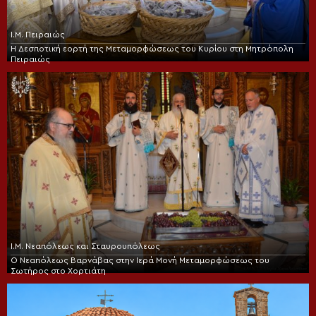
Ι.Μ. Πειραιώς
Η Δεσποτική εορτή της Μεταμορφώσεως του Κυρίου στη Μητρόπολη
Πειραιώς
Ι.Μ. Νεαπόλεως και Σταυρουπόλεως
Ο Νεαπόλεως Βαρνάβας στην Ιερά Μονή Μεταμορφώσεως του
Σωτήρος στο Χορτιάτη