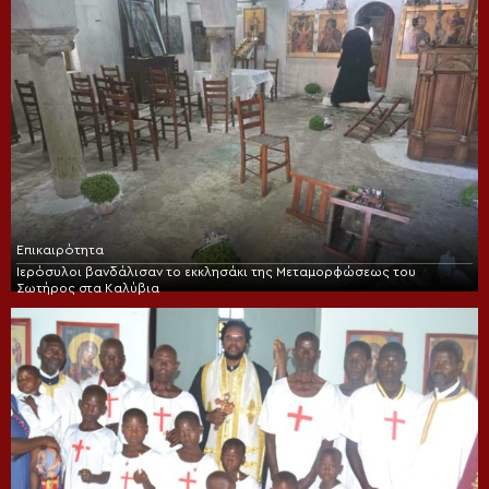
Επικαιρότητα
Ιερόσυλοι βανδάλισαν το εκκλησάκι της Μεταμορφώσεως του
Σωτήρος στα Καλύβια