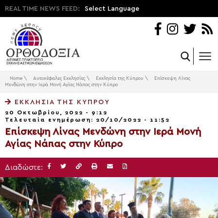
REAL TIME NEWS FEED:
Select Language
Home
\
Αυτοκέφαλες Εκκλησίες
\
Εκκλησία της Κύπρου
\
Επίσκεψη Λίνας
Μενδώνη στην Ιερά Μονή Αγίας Νάπας στην Κύπρο
ΕΚΚΛΗΣΊΑ ΤΗΣ ΚΎΠΡΟΥ
20 Οκτωβρίου, 2022 - 9:12
Τελευταία ενημέρωση: 20/10/2022 - 11:52
Επίσκεψη Λίνας Μενδώνη στην Ιερά Μονή
Αγίας Νάπας στην Κύπρο
Διαδώστε: