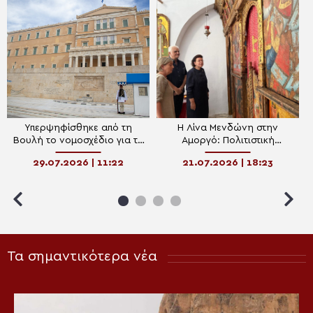
Υπερψηφίσθηκε από τη
Η Λίνα Μενδώνη στην
Βουλή το νομοσχέδιο για τη
Αμοργό: Πολιτιστική
διαχείριση και ανάδειξη της
αναγέννηση με έργα
29.07.2026 | 11:22
21.07.2026 | 18:23
πολιτιστικής κληρονομιάς
αποκατάστασης σε Ναούς
και νέο Μουσείο
Τα σημαντικότερα νέα