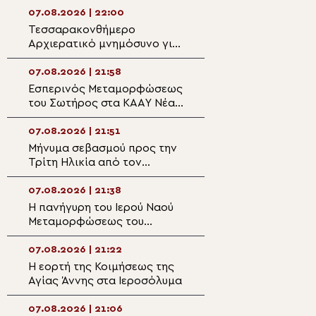
07.08.2026 | 22:00
07.08.2026 | 20:5
Τεσσαρακονθήμερο
Η εορτή του Αγίο
Αρχιερατικό μνημόσυνο για
Νεομάρτυρος Χρ
τον π. Δημήτριο Μαρτσούκο
εκ Πρεβέζης
στον Άγιο Ιωάννη Απιδέας
07.08.2026 | 21:58
07.08.2026 | 20:3
Εσπερινός Μεταμορφώσεως
Ο Ύδρας Εφραίμ
του Σωτήρος στα ΚΑΑΥ Νέας
πανηγυρίζουσα ε
Περάμου
Μεταμορφώσεως
Σωτήρος στην Αί
07.08.2026 | 21:51
07.08.2026 | 20:
Μήνυμα σεβασμού προς την
Επίσκεψη του Υ
Τρίτη Ηλικία από τον
Ναυτιλίας και Ν
Μητροπολίτη Σπάρτης στη
Πολιτικής στον 
Ρειχέα
Λέρου
07.08.2026 | 21:38
07.08.2026 | 20:
Η πανήγυρη του Ιερού Ναού
Πρώτη Παράκλησ
Μεταμορφώσεως του
Ναό της Παναγία
Σωτήρος στη Λέρο
Κάστρου Λέρου
07.08.2026 | 21:22
07.08.2026 | 19:4
Η εορτή της Κοιμήσεως της
Ο Μητροπολίτης
Αγίας Άννης στα Ιεροσόλυμα
Αρκαλοχωρίου σ
για τα θύματα τη
ναζιστικής κατο
07.08.2026 | 21:06
07.08.2026 | 19:3