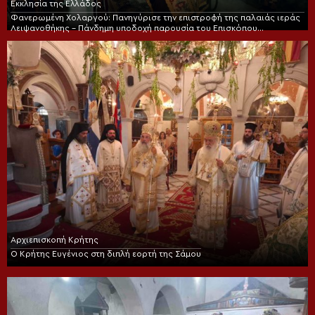
Εκκλησία της Ελλάδος
Φανερωμένη Χολαργού: Πανηγύρισε την επιστροφή της παλαιάς ιεράς
Λειψανοθήκης – Πάνδημη υποδοχή παρουσία του Επισκόπου
Χριστουπόλεως
Αρχιεπισκοπή Κρήτης
Ο Κρήτης Ευγένιος στη διπλή εορτή της Σάμου