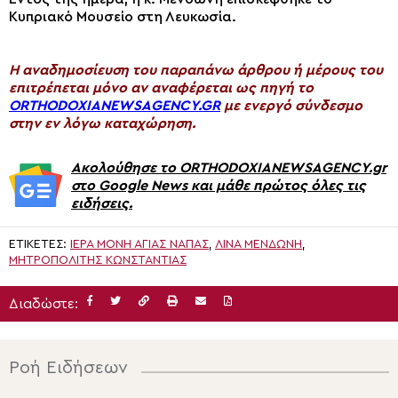
Κυπριακό Μουσείο στη Λευκωσία.
H αναδημοσίευση του παραπάνω άρθρου ή μέρους του
επιτρέπεται μόνο αν αναφέρεται ως πηγή το
ORTHODOXIANEWSAGENCY.GR
με ενεργό σύνδεσμο
στην εν λόγω καταχώρηση.
Ακολούθησε το ORTHODOXIANEWSAGENCY.gr
στο Google News και μάθε πρώτος όλες τις
ειδήσεις.
ΕΤΙΚΈΤΕΣ:
ΙΕΡΑ ΜΟΝΗ ΑΓΙΑΣ ΝΑΠΑΣ
,
ΛΊΝΑ ΜΕΝΔΏΝΗ
,
ΜΗΤΡΟΠΟΛΊΤΗΣ ΚΩΝΣΤΑΝΤΊΑΣ
Διαδώστε:
Ροή Ειδήσεων