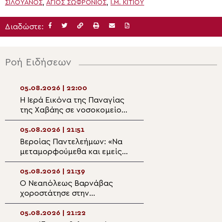
ΣΙΛΟΥΑΝΌΣ
,
ΑΓΙΟΣ ΣΩΦΡΟΝΙΟΣ
,
Ι.Μ. ΚΙΤΊΟΥ
Διαδώστε:
Ροή Ειδήσεων
05.08.2026 | 22:00
05.08.2026 | 20:3
Η Ιερά Εικόνα της Παναγίας
Η Μεταμόρφωση 
της Χαβάης σε νοσοκομείο
Πρόσκληση σε π
της Σόφιας προς ευλογία
ανακαίνιση
ασθενών και προσωπικού
05.08.2026 | 21:51
05.08.2026 | 20:
Βεροίας Παντελεήμων: «Nα
Ζωντανά στην P
μεταμορφούμεθα και εμείς
TV η εορτή της
με τη χάρη Του»
Μεταμορφώσεως
Σωτήρος
05.08.2026 | 21:39
05.08.2026 | 20:
Ο Νεαπόλεως Βαρνάβας
Αρχιεπίσκοπος Φ
χοροστάτησε στην
«Αποστολή της 
Ακολουθία του Μεγάλου
δεν είναι να ευλ
Παρακλητικού Κανόνα στον
μαζικής καταστ
05.08.2026 | 21:22
05.08.2026 | 19:4