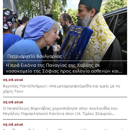
Πατριαρχείο Βουλγαρίας
Η Ιερά Εικόνα της Παναγίας της Χαβάης σε
νοσοκομείο της Σόφιας προς ευλογία ασθενών και
προσωπικού
05.08.2026
Βεροίας Παντελεήμων: «Nα μεταμορφούμεθα και εμείς με τη
χάρη Του»
05.08.2026
Ο Νεαπόλεως Βαρνάβας χοροστάτησε στην Ακολουθία του
Μεγάλου Παρακλητικού Κανόνα στον Ι.Ν. Τιμίου Σταυρού
Διαλογής
05.08.2026