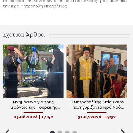
Εκπαίδευση εθελοντριών σε θέματα ασφάλειας τροφίμων από
την Ιερά Μητρόπολη Νεαπόλεως
Σχετικά Άρθρα
Μνημόσυνο για τους
Ο Μητροπολίτης Κιτίου στον
πεσόντες της Τουρκικής
πανηγυρίζοντα Ιερό Ναό
Ανταρσίας και των μαχών
Αγίας Άννης στο χωριό Αγία
03.08.2026 | 17:42
31.07.2026 | 19:32
της Τηλλυρίας στη Λάρνακα
Άννα