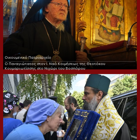
Οικουμενικό Πατριαρχείο
Ο Παναγιώτατος στον Ι. Ναό Κοιμήσεως της Θεοτόκου
Κουμαριωτίσσης στο Νιχώρι του Βοσπόρου