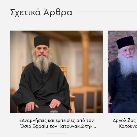
Σχετικά Άρθρα
«Αναμνήσεις και εμπειρίες από τον
Αργολίδος 
Όσιο Εφραίμ τον Κατουνακιώτη»
Κατουνα
(Μέρος Β΄)
Τ