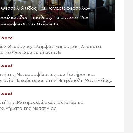
Μ. Θεσσαλιώτιδος και Φαναριοφερσάλων
σσαλιώτιδος Τιμόθεος: Το άκτιστο Φως
ταμορφώνει τον άνθρωπο
8.2026
ών Θεολόγος: «Λάμψον και σε μας, Δέσποτα
Χριστέ, το Φως Σου το αιώνιον!»
8.2026
ρτή της Μεταμορφώσεως του Σωτήρος και
οτονία Πρεσβυτέρου στην Μητρόπολη Μαντινείας
Κυνουρίας
8.2026
ρτή της Μεταμορφώσεως σε Ιστορικά
κυνήματα της Μεσσηνίας