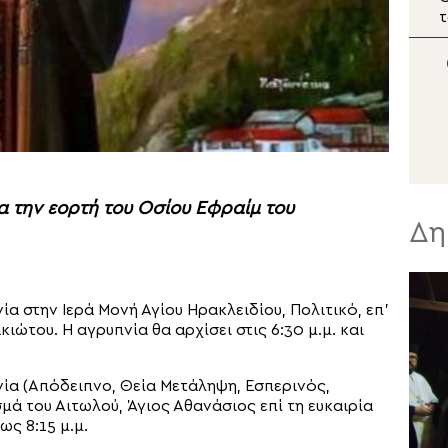
Διαλογής
σε θέματα ασφάλειας
τ
τροφίμων από την Ιερά
λ
Μητρόπολη Νεαπόλεως
Π
κ
α την εορτή του Οσίου Εφραίμ του
Δη
ία στην Ιερά Μονή Αγίου Ηρακλειδίου, Πολιτικό, επ’
ιώτου. Η αγρυπνία θα αρχίσει στις 6:30 μ.μ. και
νία (Απόδειπνο, Θεία Μετάληψη, Εσπερινός,
μά του Αιτωλού, Άγιος Αθανάσιος επί τη ευκαιρία
ς 8:15 μ.μ.