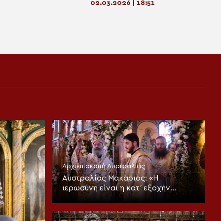
02.03.2026 | 18:51
Αρχιεπισκοπή Αυστραλίας
Αυστραλίας Μακάριος: «Η
ιερωσύνη είναι η κατ’ εξοχήν
μεταμορφωτική δύναμη μέσα σε
έναν κόσμο που παραπαίει
πνευματικά»