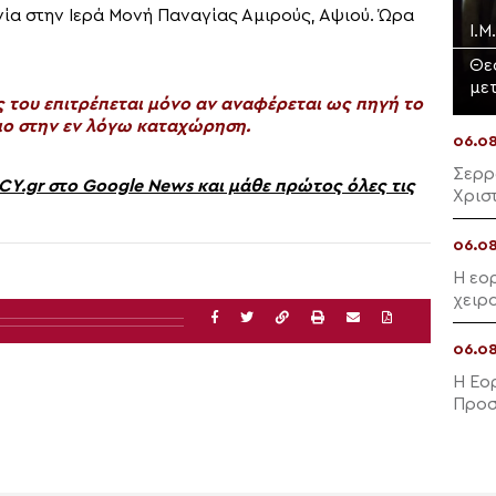
νία στην Ιερά Μονή Παναγίας Αμιρούς, Αψιού. Ώρα
Ι.
Θε
με
του επιτρέπεται μόνο αν αναφέρεται ως πηγή το
ο στην εν λόγω καταχώρηση.
06.0
Σερρ
gr στο Google News και μάθε πρώτος όλες τις
06.0
Η εο
χειρ
και 
06.0
Η Εο
Προσ