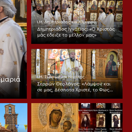
Ι.Μ. Δημητριάδος και Αλμυρού
Δημητριάδος Ιγνάτιος: «Ο Χριστός
μάς έδειξε το μέλλον μας»
Ι.Μ. Σερρών και Νιγρίτης
αμαριά
Σερρών Θεολόγος: «Λάμψον και
σε μας, Δέσποτα Χριστέ, το Φως
Σου το αιώνιον!»