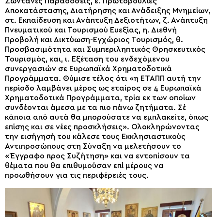
Ζωντανές Παραδόσεις, ε. Πρωτοβουλίες
Αποκατάστασης, Διατήρησης και Ανάδειξης Μνημείων,
στ. Εκπαίδευση και Ανάπτυξη Δεξιοτήτων, ζ. Ανάπτυξη
Πνευματικού και Τουρισμού Ευεξίας, η. Διεθνή
Προβολή και Δικτύωση-Εγχώριος Τουρισμός, θ.
Προσβασιμότητα και Συμπεριληπτικός Θρησκευτικός
Τουρισμός, και, ι. Εξέταση του ενδεχόμενου
συνεργασιών σε Ευρωπαϊκά Χρηματοδοτικά
Προγράμματα. Θύμισε τέλος ότι «η ΕΤΑΠΠ αυτή την
περίοδο λαμβάνει μέρος ως εταίρος σε 4 Ευρωπαϊκά
Χρηματοδοτικά Προγράμματα, τρία εκ των οποίων
συνδέονται άμεσα με τα πιο πάνω ζητήματα. Σέ
κάποια από αυτά θα μπορούσατε να εμπλακείτε, όπως
επίσης και σε νέες προσκλήσεις». Ολοκληρώνοντας
την εισήγησή του κάλεσε τους Εκκλησιαστικούς
Αντιπροσώπους στη Σύναξη να μελετήσουν το
«Έγγραφο προς Συζήτηση» και να εντοπίσουν τα
θέματα που θα επιθυμούσαν επί μέρους να
προωθήσουν για τις περιφέρειές τους.