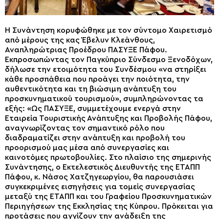
Η Συνάντηση κορυφώθηκε με τον σύντομο Χαιρετισμό
από μέρους της κας Έβελυν Κλεάνθους,
Αναπληρώτριας Προέδρου ΠΑΣΥΞΕ Πάφου.
Εκπροσωπώντας τον Παγκύπριο Σύνδεσμο Ξενοδόχων,
δήλωσε την ετοιμότητα του Συνδέσμου «να στηρίξει
κάθε προσπάθεια που προάγει την ποιότητα, την
αυθεντικότητα και τη βιώσιμη ανάπτυξη του
προσκυνηματικού τουρισμού», συμπληρώνοντας τα
εξής: «Ως ΠΑΣΥΞΕ, συμμετέχουμε ενεργά στην
Εταιρεία Τουριστικής Ανάπτυξης και Προβολής Πάφου,
αναγνωρίζοντας τον σημαντικό ρόλο που
διαδραματίζει στην ανάπτυξη και προβολή του
προορισμού μας μέσα από συνεργασίες και
καινοτόμες πρωτοβουλίες. Στο πλαίσιο της σημερινής
Συνάντησης, ο Εκτελεστικός Διευθυντής της ΕΤΑΠΠ
Πάφου, κ. Νάσος Χατζηγεωργίου, θα παρουσιάσει
συγκεκριμένες εισηγήσεις για τομείς συνεργασίας
μεταξύ της ΕΤΑΠΠ και του Γραφείου Προσκυνηματικών
Περιηγήσεων της Εκκλησίας της Κύπρου. Πρόκειται για
προτάσεις που αγγίζουν την ανάδειξη της