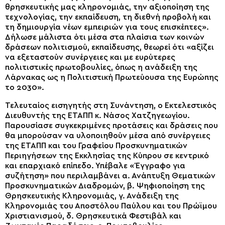
θρησκευτικής μας κληρονομιάς, την αξιοποίηση της
τεχνολογίας, την εκπαίδευση, τη διεθνή προβολή και
τη δημιουργία νέων εμπειριών για τους επισκέπτες».
Δήλωσε μάλιστα ότι μέσα στα πλαίσια των κοινών
δράσεων πολιτισμού, εκπαίδευσης, θεωρεί ότι «αξίζει
να εξεταστούν συνέργειες και με ευρύτερες
πολιτιστικές πρωτοβουλίες, όπως η ανάδειξη της
Λάρνακας ως η Πολιτιστική Πρωτεύουσα της Ευρώπης
το 2030».
Τελευταίος εισηγητής στη Συνάντηση, ο Εκτελεστικός
Διευθυντής της ΕΤΑΠΠ κ. Νάσος Χατζηγεωγίου.
Παρουσίασε συγκεκριμένες προτάσεις και δράσεις που
θα μπορούσαν να υλοποιηθούν μέσα από συνέργειες
της ΕΤΑΠΠ και του Γραφείου Προσκυνηματικών
Περιηγήσεων της Εκκλησίας της Κύπρου σε κεντρικό
και επαρχιακό επίπεδο. Υπέβαλε «Έγγραφο για
συζήτηση» που περιλαμβάνει α. Ανάπτυξη Θεματικών
Προσκυνηματικών Διαδρομών, β. Ψηφιοποίηση της
Θρησκευτικής Κληρονομιάς, γ. Ανάδειξη της
Κληρονομιάς του Αποστόλου Παύλου και του Πρώϊμου
Χριστιανισμού, δ. Θρησκευτικά Φεστιβάλ και