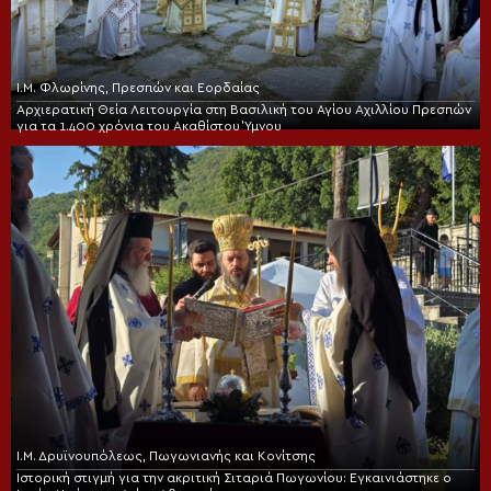
Ι.Μ. Φλωρίνης, Πρεσπών και Εορδαίας
Αρχιερατική Θεία Λειτουργία στη Βασιλική του Αγίου Αχιλλίου Πρεσπών
για τα 1.400 χρόνια του Ακαθίστου Ύμνου
Ι.Μ. Δρυϊνουπόλεως, Πωγωνιανής και Κονίτσης
Ιστορική στιγμή για την ακριτική Σιταριά Πωγωνίου: Εγκαινιάστηκε ο