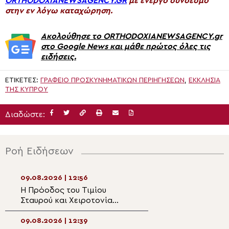
ORTHODOXIANEWSAGENCY.GR
με ενεργό σύνδεσμο
στην εν λόγω καταχώρηση.
Ακολούθησε το ORTHODOXIANEWSAGENCY.gr
στο Google News και μάθε πρώτος όλες τις
ειδήσεις.
ΕΤΙΚΈΤΕΣ:
ΓΡΑΦΕΊΟ ΠΡΟΣΚΥΝΗΜΑΤΙΚΏΝ ΠΕΡΙΗΓΉΣΕΩΝ
,
ΕΚΚΛΗΣΊΑ
ΤΗΣ ΚΎΠΡΟΥ
Διαδώστε:
Ροή Ειδήσεων
09.08.2026 | 12:56
09.08.2026 | 11:2
Η Πρόοδος του Τιμίου
Στην πανηγυρίζ
Σταυρού και Χειροτονία
Οσίου Νικάνορο
Πρεσβυτέρου στην Κομοτηνή
το Σωματείο Ιε
Τρικάλων
09.08.2026 | 12:39
09.08.2026 | 11:0