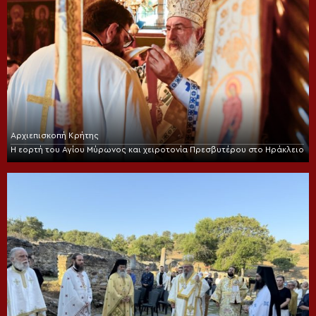
Αρχιεπισκοπή Κρήτης
Η εορτή του Αγίου Μύρωνος και χειροτονία Πρεσβυτέρου στο Ηράκλειο