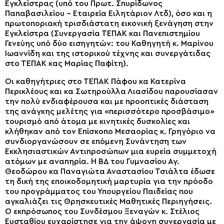
Εγκλείστρας (υπό του Πρωτ. Σπυρίδωνος
Παπαβασιλείου – Εταιρεία Ειλητάριον Λτδ), όσο και η
πρωτοποριακή τρισδιάστατη εικονική ξενάγηση στην
Εγκλείστρα (Συνεργασία ΤΕΠΑΚ και Πανεπιστημίου
Γενεύης υπό δύο εισηγητών: του Καθηγητή κ. Μαρίνου
Ιωαννίδη και της ιστορικού τέχνης και συνεργάτιδας
στο ΤΕΠΑΚ κας Μαρίας Παφίτη).
Οι καθηγήτριες στο ΤΕΠΑΚ Πάφου κα Κατερίνα
Περικλέους και κα Σωτηρούλλα Λιασίδου παρουσίασαν
την πολύ ενδιαφέρουσα και με προοπτικές διάσταση
της ανάγκης μελέτης για «περισσότερο προσβάσιμο»
τουρισμό από άτομα με κινητικές δυσκολίες και
κλήθηκαν από τον Επίσκοπο Μεσαορίας κ. Γρηγόριο να
συνδιοργανώσουν σε επόμενη Συνάντηση των
Εκκλησιαστικών Αντιπροσώπων μια ευρεία συμμετοχή
ατόμων με αναπηρία. Η ΒΔ του Γυμνασίου Αγ.
Θεοδώρου κα Παναγιώτα Αναστασίου Τσιάλτα έδωσε
τη δική της εποικοδομητική μαρτυρία για την πρόοδο
του προγράμματος του Υπουργείου Παιδείας που
αγκαλιάζει τις Θρησκευτικές Μαθητικές Περιηγήσεις.
Ο εκπρόσωπος του Συνδέσμου Ξεναγών κ. Στέλιος
Ευσταθίου ευχαρίστησε για την άψογη συνεργασία με