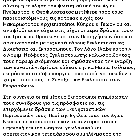
σύντομη επίκληση του φωτισμού υπό του Αγίου
Πνεύματος, ο Θεοφιλέστατος μετέφερε προς τους
παρευρισκόμενους τις πατρικές ευχές του
Μακαριωτάτου Αρχιεπισκόπου Κύπρου κ. Γεωργίου και
αναφέρθηκε εν τάχει στις μέχρι σήμερα δράσεις τόσο
του Γραφείου Προσκυνηματικών Περιηγήσεων όσο και
σε συνεργασία με τις κατά τόπους Εκκλησιαστικές
Διοικήσεις και Εκπροσώπους. Τον λόγο έλαβε κατόπιν
ο Αρχιμ. Νεόφυτος Εγκλειστριώτης καλωσορίζοντας
τους παρευρισκόμενους και κηρύσσοντας την έναρξη
των εργασιών. Αμέσως κάλεσε την κα Μαρία Τσέλεπου,
εκπρόσωπο του Υφυπουργού Τουρισμού, να απευθύνει
χαιρετισμό προς τη Σύναξη των Εκκλησιαστικών
Εκπροσώπων.
Στη συνέχεια οι επί μέρους Εκπρόσωποι ενημέρωσαν
τους συνέδρους για τις πρόσφατες και τις
επερχόμενες δράσεις των Εκκλησιαστικών
Περιφερειών τους. Περί της Εγκλείστρας του Αγίου
Νεοφύτου παρουσιάστηκαν με συντομία τόσο η
ψηφιακή τεκμηρίωση του γεωλογικού και
αρχιτεκτονικού τετραόροφου συμπλέγματος της