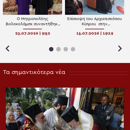
Ο Μητροπολίτης
Επίσκεψη του Αρχιεπισκόπου
Βολοκολάμσκ συναντήθηκε
Κύπρου στην
με ιεράρχες της Εκκλησίας
Παιδοογκολογική Κλινική
23.07.2026 | 9:52
15.07.2026 | 19:19
της Κύπρου
του Μακάρειου Νοσοκομείου
Τα σημαντικότερα νέα