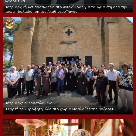
Αγιορείτικα
Πατριαρχική Αντιπροσωπεία στο Άγιον Όρος για τα 1400 έτη από την
πρώτη ψαλμώδηση του Ακαθίστου Ύμνου
Πατριαρχείο Ιεροσολύμων
Η εορτή του Προφήτη Ηλία στο χωριό Μααλούλε της Ναζαρέτ