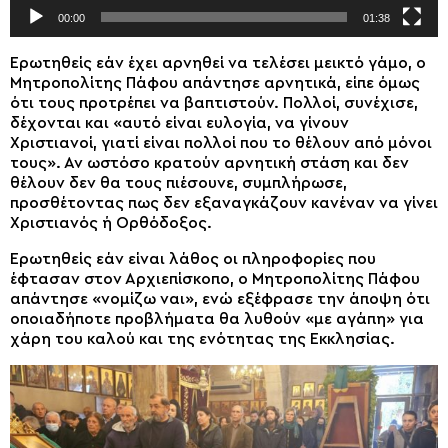
00:00
01:38
Ερωτηθείς εάν έχει αρνηθεί να τελέσει μεικτό γάμο, ο
Μητροπολίτης Πάφου απάντησε αρνητικά, είπε όμως
ότι τους προτρέπει να βαπτιστούν. Πολλοί, συνέχισε,
δέχονται και «αυτό είναι ευλογία, να γίνουν
Χριστιανοί, γιατί είναι πολλοί που το θέλουν από μόνοι
τους». Αν ωστόσο κρατούν αρνητική στάση και δεν
θέλουν δεν θα τους πιέσουνε, συμπλήρωσε,
προσθέτοντας πως δεν εξαναγκάζουν κανέναν να γίνει
Χριστιανός ή Ορθόδοξος.
Ερωτηθείς εάν είναι λάθος οι πληροφορίες που
έφτασαν στον Αρχιεπίσκοπο, ο Μητροπολίτης Πάφου
απάντησε «νομίζω ναι», ενώ εξέφρασε την άποψη ότι
οποιαδήποτε προβλήματα θα λυθούν «με αγάπη» για
χάρη του καλού και της ενότητας της Εκκλησίας.