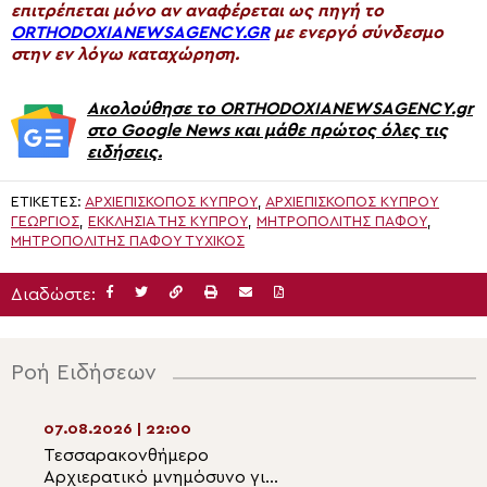
επιτρέπεται μόνο αν αναφέρεται ως πηγή το
ORTHODOXIANEWSAGENCY.GR
με ενεργό σύνδεσμο
στην εν λόγω καταχώρηση.
Ακολούθησε το ORTHODOXIANEWSAGENCY.gr
στο Google News και μάθε πρώτος όλες τις
ειδήσεις.
ΕΤΙΚΈΤΕΣ:
ΑΡΧΙΕΠΊΣΚΟΠΟΣ ΚΎΠΡΟΥ
,
ΑΡΧΙΕΠΙΣΚΟΠΟΣ ΚΥΠΡΟΥ
ΓΕΩΡΓΙΟΣ
,
ΕΚΚΛΗΣΊΑ ΤΗΣ ΚΎΠΡΟΥ
,
ΜΗΤΡΟΠΟΛΊΤΗΣ ΠΆΦΟΥ
,
ΜΗΤΡΟΠΟΛΙΤΗΣ ΠΑΦΟΥ ΤΥΧΙΚΟΣ
Διαδώστε:
Ροή Ειδήσεων
07.08.2026 | 22:00
07.08.2026 | 20:5
Τεσσαρακονθήμερο
Η εορτή του Αγίο
Αρχιερατικό μνημόσυνο για
Νεομάρτυρος Χρ