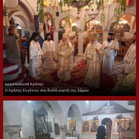
Αρχιεπισκοπή Κρήτης
Ο Κρήτης Ευγένιος στη διπλή εορτή της Σάμου