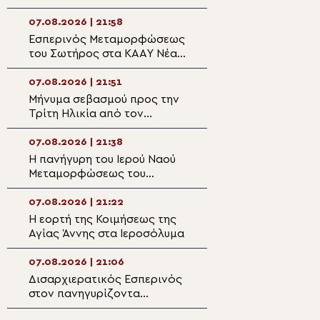
τον π. Δημήτριο Μαρτσούκο
εκ Πρεβέζης
στον Άγιο Ιωάννη Απιδέας
07.08.2026 | 21:58
07.08.2026 | 20:3
Εσπερινός Μεταμορφώσεως
Ο Ύδρας Εφραίμ
του Σωτήρος στα ΚΑΑΥ Νέας
πανηγυρίζουσα ε
Περάμου
Μεταμορφώσεως
Σωτήρος στην Αί
07.08.2026 | 21:51
07.08.2026 | 20:
Μήνυμα σεβασμού προς την
Επίσκεψη του Υ
Τρίτη Ηλικία από τον
Ναυτιλίας και Ν
Μητροπολίτη Σπάρτης στη
Πολιτικής στον 
Ρειχέα
Λέρου
07.08.2026 | 21:38
07.08.2026 | 20:
Η πανήγυρη του Ιερού Ναού
Πρώτη Παράκλησ
Μεταμορφώσεως του
Ναό της Παναγία
Σωτήρος στη Λέρο
Κάστρου Λέρου
07.08.2026 | 21:22
07.08.2026 | 19:4
Η εορτή της Κοιμήσεως της
Ο Μητροπολίτης
Αγίας Άννης στα Ιεροσόλυμα
Αρκαλοχωρίου σ
για τα θύματα τη
ναζιστικής κατο
07.08.2026 | 21:06
07.08.2026 | 19:3
Εμπάρου
Δισαρχιερατικός Εσπερινός
Ο Μητροπολίτης 
στον πανηγυρίζοντα
στην Σκήτη Αγία
Μητροπολιτικό Ναό της
Αγίου Όρους