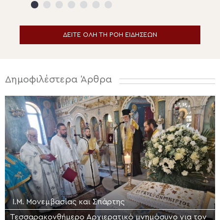
Μεταμορφώσεως του
Σωτήρος στην Ερμούπολη
ΔΕΙΤΕ ΟΛΗ ΤΗ ΡΟΗ ΕΙΔΗΣΕΩΝ
Δημοφιλέστερα Άρθρα
Ι.Μ. Μονεμβασίας και Σπάρτης
Τεσσαρακονθήμερο Αρχιερατικό μνημόσυνο για τον