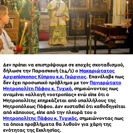
Δεν πρέπει να επιστρέψουμε σε εποχές σκοταδισμού,
δήλωσε την Παρασκευή (24/1) ο
Μακαριώτατος
Αρχιεπίσκοπος Κύπρου κ.κ. Γεώργιος
. Επανέλαβε πως
δεν έχει προσωπικό πρόβλημα με τον
Πανιερώτατο
Μητροπολίτη Πάφου κ. Τυχικό
, σημειώνοντας πως
αναμένει «αλλαγή νοοτροπίας» ενώ είπε ότι ο
Μητροπολίτης επηρεάζεται από υπαλλήλους της
Μητροπόλεως Πάφου. Δεν ευσταθεί ότι καθοδηγείται
από κάποιους, είπε από την πλευρά του ο
Μητροπολίτης Πάφου κ. Τυχικός
, σημειώνοντας πως
τα όποια προβλήματα θα λυθούν για χάρη της
ενότητας της Εκκλησίας.