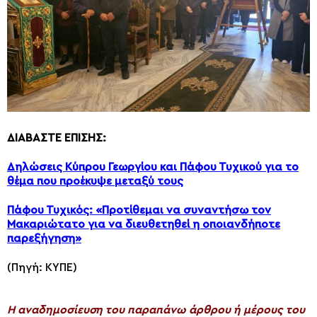
ΔΙΑΒΑΣΤΕ ΕΠΙΣΗΣ:
Δηλώσεις Κύπρου Γεωργίου και Πάφου Τυχικού για το
θέμα που προέκυψε μεταξύ τους
Πάφου Τυχικός: «Προτίθεμαι να συναντήσω τον
Μακαριώτατο για να διευθετηθεί η οποιανδήποτε
παρεξήγηση»
(Πηγή: ΚΥΠΕ)
H αναδημοσίευση του παραπάνω άρθρου ή μέρους του