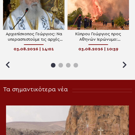
Αρχιεπίσκοπος Γεώργιος: Να
Κύπρου Γεώργιος προς
υπερασπιστούμε τις αρχές
Αθηνών Ιερώνυμο:
στο Κυπριακό
Προσευχόμαστε σύντομα η
03.08.2026 | 14:01
03.08.2026 | 10:39
Ελλάδα να ξεπεράσει τη
δοκιμασία με τις φωτιές
Τα σημαντικότερα νέα