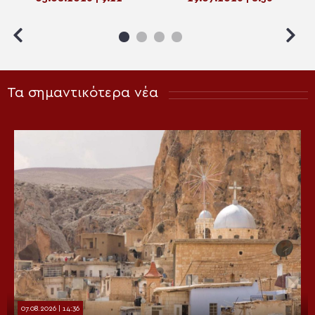
χλευάζεται!”
Τα σημαντικότερα νέα
07.08.2026 | 14:36