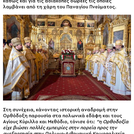
καθώς και για τις αδιάκοπες δωρεές τις οποίες
λαμβάνει από τη χάρη του Παναγίου Πνεύματος.
Στη συνέχεια, κάνοντας ιστορική αναδρομή στην
Ορθόδοξη παρουσία στα πολωνικά εδάφη και τους
Αγίους Κύριλλο και Μεθόδιο, τόνισε ότι:
“η Ορθοδοξία
είχε βιώσει πολλές εμπειρίες στην πορεία προς την
ανεξαρτησία στην Πολωνο-Λιθουανική Κοινοπολιτεία.