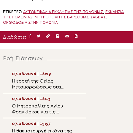
ΕΤΙΚΈΤΕΣ:
ΑΥΤΟΚΕΦΑΛΊΑ ΕΚΚΛΗΣΊΑΣ ΤΗΣ ΠΟΛΩΝΊΑΣ
,
ΕΚΚΛΗΣΊΑ
ΤΗΣ ΠΟΛΩΝΊΑΣ
,
ΜΗΤΡΟΠΟΛΊΤΗΣ ΒΑΡΣΟΒΊΑΣ ΣΆΒΒΑΣ
,
ΟΡΘΟΔΟΞΊΑ ΣΤΗΝ ΠΟΛΩΝΊΑ
Διαδώστε:
Ροή Ειδήσεων
07.08.2026 | 16:29
07.08.2026 | 14:5
Η εορτή της Θείας
Ιερές Παρακλήσει
Μεταμορφώσεως στα
και Λιβαδειά
Ιωάννινα
07.08.2026 | 16:13
07.08.2026 | 14:3
Ο Μητροπολίτης Αγίου
Η Κύπρος παρέχε
Φραγκίσκου για τις
στα Πατριαρχεία
πυρκαγιές στο Σποκέιν και
και Ιεροσολύμω
την κοινότητα της Αγίας
07.08.2026 | 15:57
07.08.2026 | 14:1
Τριάδος
Η θαυματουργή εικόνα της
Μητροπολίτης Πε