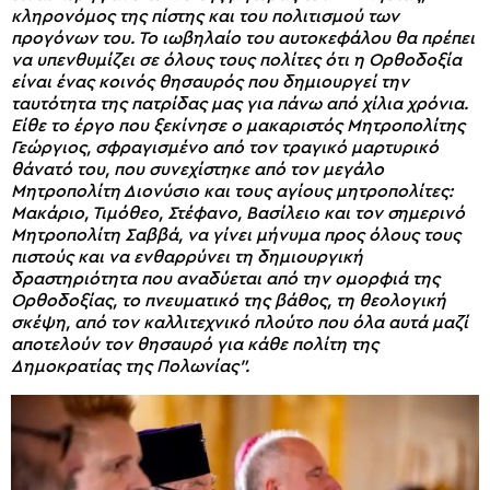
κληρονόμος της πίστης και του πολιτισμού των
προγόνων του. Το ιωβηλαίο του αυτοκεφάλου θα πρέπει
να υπενθυμίζει σε όλους τους πολίτες ότι η Ορθοδοξία
είναι ένας κοινός θησαυρός που δημιουργεί την
ταυτότητα της πατρίδας μας για πάνω από χίλια χρόνια.
Είθε το έργο που ξεκίνησε ο μακαριστός Μητροπολίτης
Γεώργιος, σφραγισμένο από τον τραγικό μαρτυρικό
θάνατό του, που συνεχίστηκε από τον μεγάλο
Μητροπολίτη Διονύσιο και τους αγίους μητροπολίτες:
Μακάριο, Τιμόθεο, Στέφανο, Βασίλειο και τον σημερινό
Μητροπολίτη Σαββά, να γίνει μήνυμα προς όλους τους
πιστούς και να ενθαρρύνει τη δημιουργική
δραστηριότητα που αναδύεται από την ομορφιά της
Ορθοδοξίας, το πνευματικό της βάθος, τη θεολογική
σκέψη, από τον καλλιτεχνικό πλούτο που όλα αυτά μαζί
αποτελούν τον θησαυρό για κάθε πολίτη της
Δημοκρατίας της Πολωνίας”.