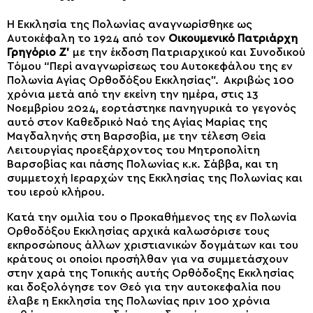
Η Εκκλησία της Πολωνίας αναγνωρίσθηκε ως
Αυτοκέφαλη το 1924 από τον
Οικουμενικό Πατριάρχη
Γρηγόριο Ζ’
με την έκδοση Πατριαρχικού και Συνοδικού
Τόμου “Περί αναγνωρίσεως του Αυτοκεφάλου της εν
Πολωνία Αγίας Ορθοδόξου Εκκλησίας”. Ακριβώς 100
χρόνια μετά από την εκείνη την ημέρα, στις 13
Νοεμβρίου 2024, εορτάστηκε πανηγυρικά το γεγονός
αυτό στον Καθεδρικό Ναό της Αγίας Μαρίας της
Μαγδαληνής στη Βαρσοβία, με την τέλεση Θεία
Λειτουργίας προεξάρχοντος του Μητροπολίτη
Βαρσοβίας και πάσης Πολωνίας κ.κ. Σάββα, και τη
συμμετοχή Ιεραρχών της Εκκλησίας της Πολωνίας και
του ιερού κλήρου.
Κατά την ομιλία του ο Προκαθήμενος της εν Πολωνία
Ορθοδόξου Εκκλησίας αρχικά καλωσόρισε τους
εκπροσώπους άλλων χριστιανικών δογμάτων και του
κράτους οι οποίοι προσήλθαν για να συμμετάσχουν
στην χαρά της Τοπικής αυτής Ορθόδοξης Εκκλησίας
και δοξολόγησε τον Θεό για την αυτοκεφαλία που
έλαβε η Εκκλησία της Πολωνίας πριν 100 χρόνια