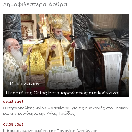
Δημοφιλέστερα Άρθρα
Ι.Μ. Ιωαννίνων
Η εορτή της Θείας Μεταμορφώσεως στα Ιωάννινα
07.08.2026
Ο Μητροπολίτης Αγίου Φραγκίσκου για τις πυρκαγιές στο Σποκέιν
και την κοινότητα της Αγίας Τριάδος
07.08.2026
Η θαυματουργή εικόνα της Παναγίας Αγνούντος