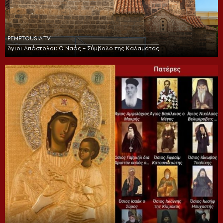
PEMPTOUSIA TV
Άγιοι Απόστολοι: Ο Ναός – Σύμβολο της Καλαμάτας