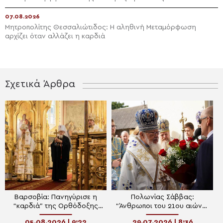
07.08.2026
Μητροπολίτης Θεσσαλιώτιδος: Η αληθινή Μεταμόρφωση
αρχίζει όταν αλλάζει η καρδιά
Σχετικά Άρθρα
Βαρσοβία: Πανηγύρισε η
Πολωνίας Σάββας:
“καρδιά” της Ορθόδοξης
“Άνθρωποι του 21ου αιώνα,
Εκκλησίας της Πολωνίας
να θυμάστε ότι ο Θεός δεν
05.08.2026 | 9:22
29.07.2026 | 8:36