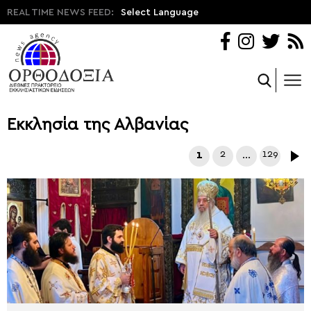
REAL TIME NEWS FEED:
Select Language
Εκκλησία της Αλβανίας
1
2
…
129