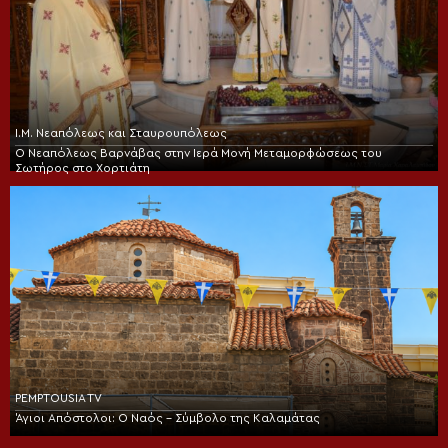
Ι.Μ. Νεαπόλεως και Σταυρουπόλεως
Ο Νεαπόλεως Βαρνάβας στην Ιερά Μονή Μεταμορφώσεως του
Σωτήρος στο Χορτιάτη
PEMPTOUSIA TV
Άγιοι Απόστολοι: Ο Ναός – Σύμβολο της Καλαμάτας