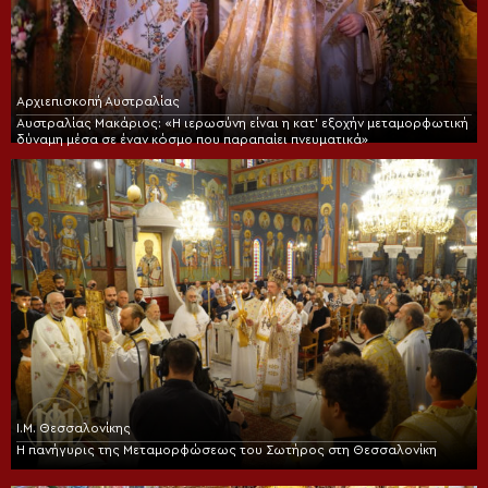
Αρχιεπισκοπή Αυστραλίας
Αυστραλίας Μακάριος: «Η ιερωσύνη είναι η κατ’ εξοχήν μεταμορφωτική
δύναμη μέσα σε έναν κόσμο που παραπαίει πνευματικά»
Ι.Μ. Θεσσαλονίκης
Η πανήγυρις της Μεταμορφώσεως του Σωτήρος στη Θεσσαλονίκη