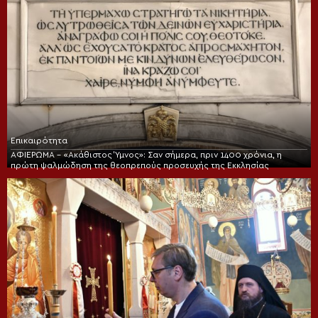
Επικαιρότητα
ΑΦΙΕΡΩΜΑ – «Ακάθιστος Ύμνος»: Σαν σήμερα, πριν 1400 χρόνια, η
πρώτη ψαλμώδηση της θεοπρεπούς προσευχής της Εκκλησίας