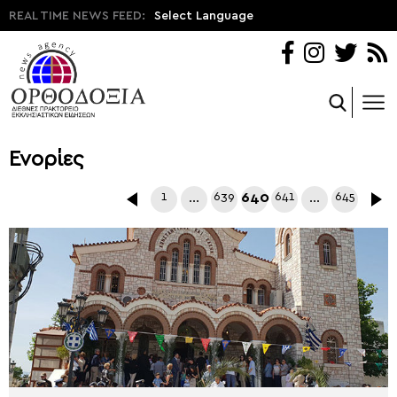
REAL TIME NEWS FEED:
Select Language
Ενορίες
1
…
639
640
641
…
645