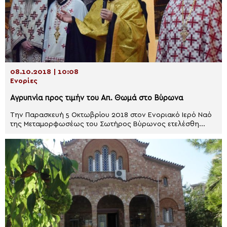
08.10.2018 | 10:08
Ενορίες
Αγρυπνία προς τιμήν του Απ. Θωμά στο Βύρωνα
Την Παρασκευή 5 Οκτωβρίου 2018 στον Ενοριακό Ιερό Ναό
της Μεταμορφωσέως του Σωτήρος Βύρωνος ετελέσθη...