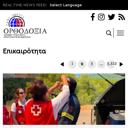
REAL TIME NEWS FEED:
Select Language
Επικαιρότητα
1
2
3
…
3,312