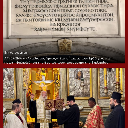
Επικαιρότητα
ΑΦΙΕΡΩΜΑ – «Ακάθιστος Ύμνος»: Σαν σήμερα, πριν 1400 χρόνια, η
πρώτη ψαλμώδηση της θεοπρεπούς προσευχής της Εκκλησίας