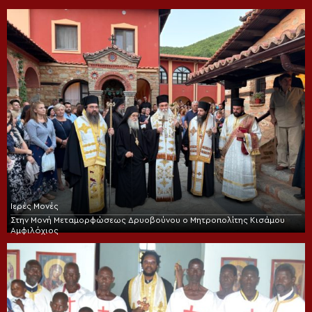
Ιερές Μονές
Στην Μονή Μεταμορφώσεως Δρυοβούνου ο Μητροπολίτης Κισάμου
Αμφιλόχιος