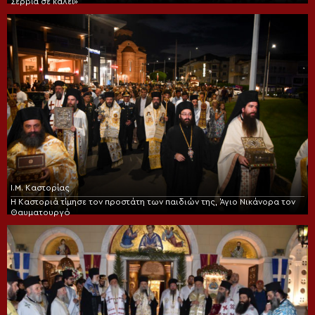
Σερβία σε καλεί»
Ι.Μ. Καστορίας
Η Καστοριά τίμησε τον προστάτη των παιδιών της, Άγιο Νικάνορα τον
Θαυματουργό