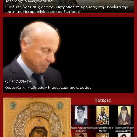
Πατριαρχείο Αλεξανδρείας
Ομαδικές βαπτίσεις από τον Μητροπολίτη Αρούσας στη Σινγκίντα την
εορτή της Μεταμορφώσεως του Σωτήρος
PEMPTOUSIA TV
Κυριακάτικη Μαθητεία – Η αδυναμία της απιστίας