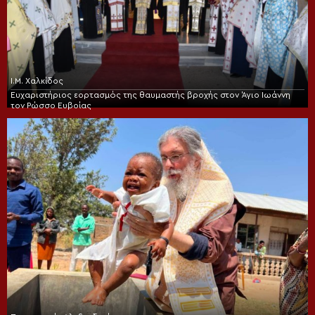
Ι.Μ. Χαλκίδος
Ευχαριστήριος εορτασμός της θαυμαστής βροχής στον Άγιο Ιωάννη
τον Ρώσσο Ευβοίας