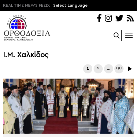
REAL TIME NEWS FEED:
Select Language
Ι.Μ. Χαλκίδος
1
2
…
197