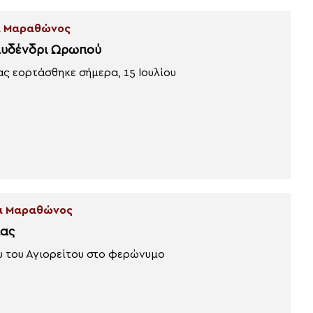
αι Μαραθώνος
λυδένδρι Ωρωπού
 εορτάσθηκε σήμερα, 15 Ιουλίου
αι Μαραθώνος
ίας
υ του Αγιορείτου στο φερώνυμο