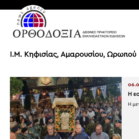
Ι.Μ. Κηφισίας, Αμαρουσίου, Ωρωπο
06.0
Η ε
Η με