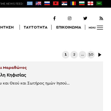
TIME NEWS FEED:
ΖΗΤΗΣΗ
ΤΑΥΤΟΤΗΤΑ
ΕΠΙΚΟΙΝΩΝΙΑ
MENU
Αναζήτηση
1
2
…
50
και Μαραθώνος
λη Κηφισίας
 και Θεού και Σωτήρος ημών Ιησού...