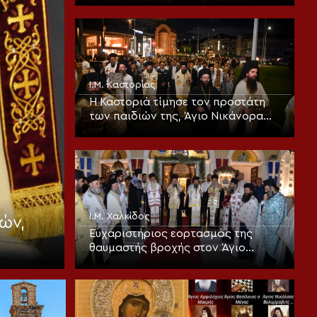
τον παράδεισο
Ι.Μ. Καστορίας
Η Καστοριά τίμησε τον προστάτη
των παιδιών της, Άγιο Νικάνορα
τον Θαυματουργό
Ι.Μ. Χαλκίδος
ών,
Ευχαριστήριος εορτασμός της
θαυμαστής βροχής στον Άγιο
Ιωάννη τον Ρώσσο Ευβοίας