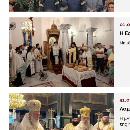
01.0
Η Ε
Με ι
31.0
Λαμ
Η μν
της 