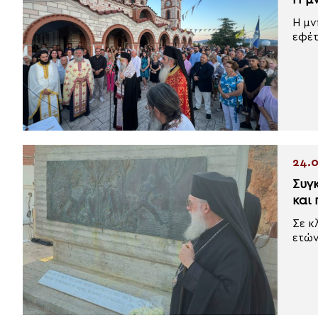
Η μ
Η μν
εφέτ
24.0
Συγ
και
Σε κ
ετών