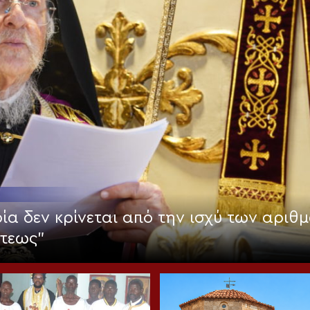
ία δεν κρίνεται από την ισχύ των αριθμ
στεως”