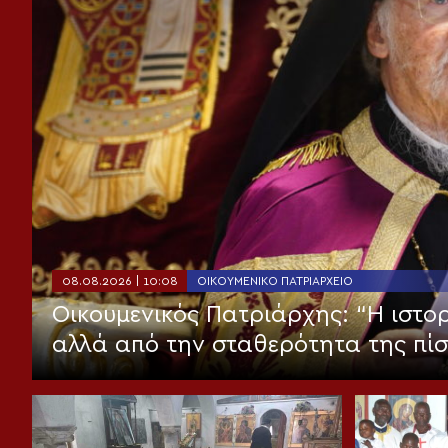
08.08.2026 | 10:08
ΟΙΚΟΥΜΕΝΙΚΌ ΠΑΤΡΙΑΡΧΕΊΟ
Οικουμενικός Πατριάρχης: “Η ιστορ
αλλά από την σταθερότητα της πί