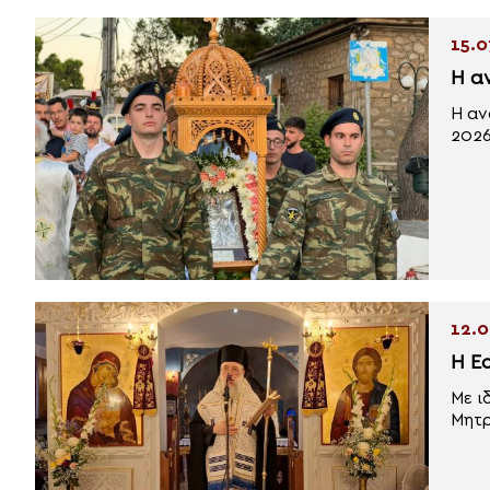
15.0
Η α
H αν
2026
12.0
Η Ε
Με ι
Μητρ