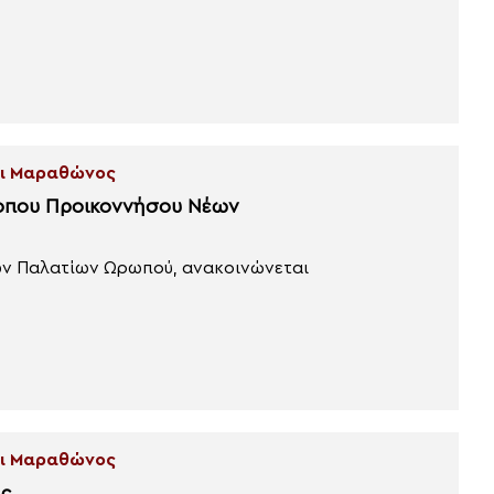
και Μαραθώνος
κόπου Προικοννήσου Νέων
ων Παλατίων Ωρωπού, ανακοινώνεται
και Μαραθώνος