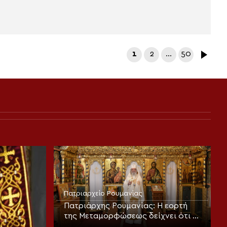
1
2
…
50
Πατριαρχείο Ρουμανίας
Πατριάρχης Ρουμανίας: Η εορτή
της Μεταμορφώσεως δείχνει ότι ο
άνθρωπος είναι φτιαγμένος για