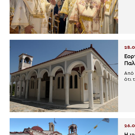
28.0
Εορ
Παλ
Από 
ότι τ
26.0