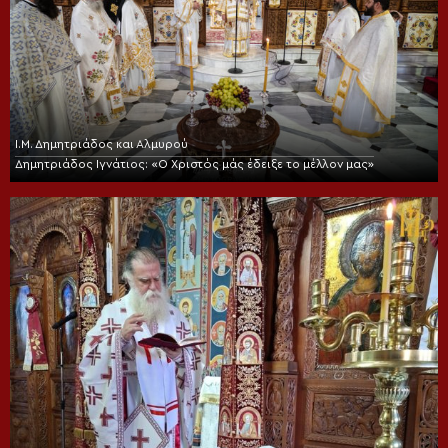
Ι.Μ. Δημητριάδος και Αλμυρού
Δημητριάδος Ιγνάτιος: «Ο Χριστός μάς έδειξε το μέλλον μας»