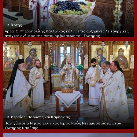
Ι.Μ. Άρτης
Άρτα: Ο Μητροπολίτης Καλλίνικος κάλυψε τις αυξημένες λειτουργικές
ανάγκες ανήμερα της Μεταμορφώσεως του Σωτήρος
Ι.Μ. Βεροίας, Ναούσης και Καμπανίας
Πανηγύρισε ο Μητροπολιτικός Ιερός Ναός Μεταμορφώσεως του
Σωτήρος Ναούσης