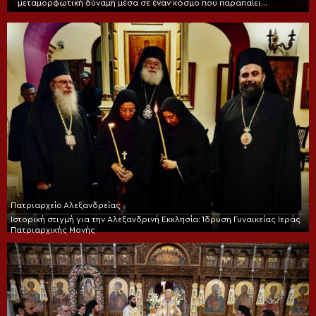
μεταμορφωτική δύναμη μέσα σε έναν κόσμο που παραπαίει
πνευματικά»
Πατριαρχείο Αλεξανδρείας
Ιστορική στιγμή για την Αλεξανδρινή Εκκλησία: Ίδρυση Γυναικείας Ιεράς
Πατριαρχικής Μονής