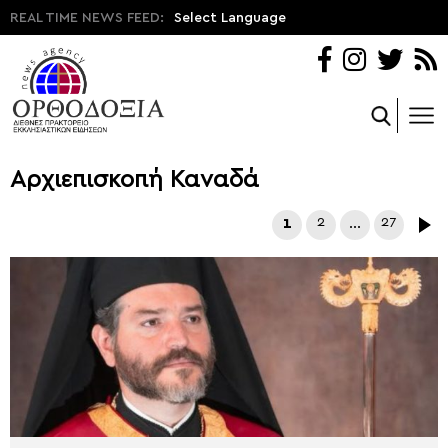
REAL TIME NEWS FEED:
Select Language
Αρχιεπισκοπή Καναδά
1
2
…
27