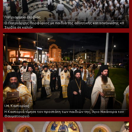
Πατριαρχείο Σερβίας
Ο Πατριάρχης Πορφύριος με παιδιά της αθλητικής κατασκήνωσης «Η
Σερβία σε καλεί»
Ι.Μ. Καστορίας
Η Καστοριά τίμησε τον προστάτη των παιδιών της, Άγιο Νικάνορα τον
Θαυματουργό