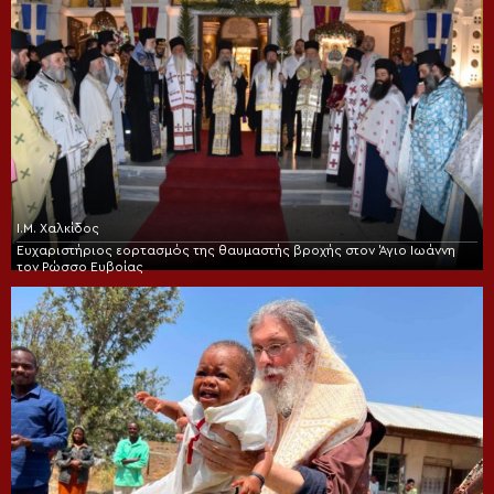
Ι.Μ. Χαλκίδος
Ευχαριστήριος εορτασμός της θαυμαστής βροχής στον Άγιο Ιωάννη
τον Ρώσσο Ευβοίας