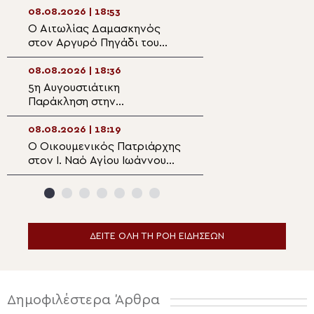
08.08.2026 | 18:53
08.08.2026 | 17:1
Ο Αιτωλίας Δαμασκηνός
Χειροθεσία Πνευ
στον Αργυρό Πηγάδι του
Οικονόμου στις 
Θέρμου
Πηλίου
08.08.2026 | 18:36
08.08.2026 | 16:5
5η Αυγουστιάτικη
Ντοκιμαντέρ: Άγ
Παράκληση στην
Καλλίνικος – Το
Ευξεινούπολη
άνθος του Παρα
08.08.2026 | 18:19
08.08.2026 | 16:3
Ο Οικουμενικός Πατριάρχης
Αυτοψία του Μη
στον I. Ναό Αγίου Ιωάννου
Ναϊρόμπι στο σχ
της Ρίλας της
Ewasu
Βουλγαροφώνου Κοινότητος
για την Παράκληση
ΔΕΙΤΕ ΟΛΗ ΤΗ ΡΟΗ ΕΙΔΗΣΕΩΝ
Δημοφιλέστερα Άρθρα