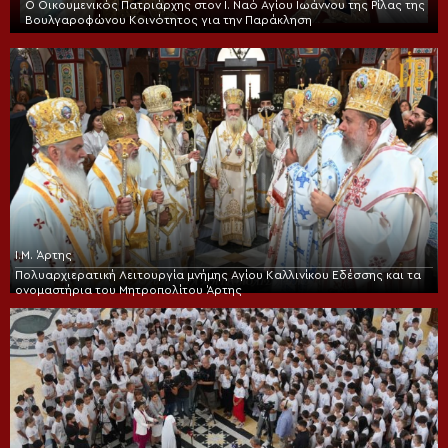
Ο Οικουμενικός Πατριάρχης στον I. Ναό Αγίου Ιωάννου της Ρίλας της
Βουλγαροφώνου Κοινότητος για την Παράκληση
Ι.Μ. Άρτης
Πολυαρχιερατική Λειτουργία μνήμης Αγίου Καλλινίκου Εδέσσης και τα
ονομαστήρια του Μητροπολίτου Άρτης