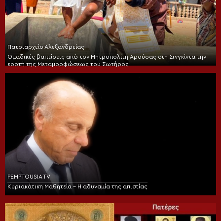
Πατριαρχείο Αλεξανδρείας
Ομαδικές βαπτίσεις από τον Μητροπολίτη Αρούσας στη Σινγκίντα την
εορτή της Μεταμορφώσεως του Σωτήρος
PEMPTOUSIA TV
Κυριακάτικη Μαθητεία – Η αδυναμία της απιστίας