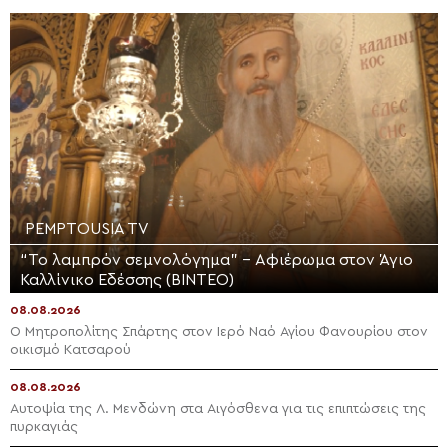
PEMPTOUSIA TV
“Το λαμπρόν σεμνολόγημα” – Αφιέρωμα στον Άγιο
Καλλίνικο Εδέσσης (ΒΙΝΤΕΟ)
08.08.2026
Ο Μητροπολίτης Σπάρτης στον Ιερό Ναό Αγίου Φανουρίου στον
οικισμό Κατσαρού
08.08.2026
Αυτοψία της Λ. Μενδώνη στα Αιγόσθενα για τις επιπτώσεις της
πυρκαγιάς