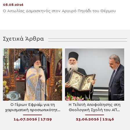
08.08.2026
Ο Αιτωλίας Δαμασκηνός στον Αργυρό Πηγάδι του Θέρμου
Σχετικά Άρθρα
Ο Γέρων Εφραίμ για τη
Η Τελετή Αποφοίτησης στη
χαρισματική προσωπικότητα
Θεολογική Σχολή του ΑΠΘ
του Οσίου Νικοδήμου του
παρουσία του Γέροντα
14.07.2026 | 17:29
23.06.2026 | 12:46
Αγιορείτου (ΒΙΝΤΕΟ)
Εφραίμ