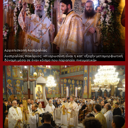
Αρχιεπισκοπή Αυστραλίας
Αυστραλίας Μακάριος: «Η ιερωσύνη είναι η κατ’ εξοχήν μεταμορφωτική
δύναμη μέσα σε έναν κόσμο που παραπαίει πνευματικά»