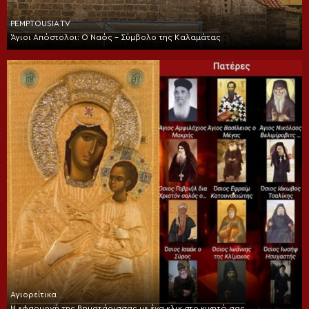
PEMPTOUSIA TV
Άγιοι Απόστολοι: Ο Ναός – Σύμβολο της Καλαμάτας
Αγιορείτικα
Η εφαρμογή της Βηματάρισσας με ένα κλικ στο κινητό σας