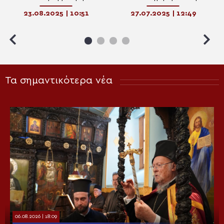
της Θεοτόκου στην Κακιά
Ναό Αγίας Παρασκευής
23.08.2025 | 10:51
27.07.2025 | 12:49
Σκάλα Αλιβερίου
Βέλους Αλιβερίου
Τα σημαντικότερα νέα
06.08.2026 | 18:09