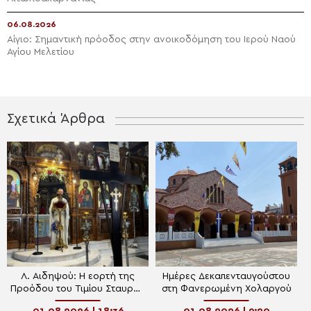
06.08.2026
Αίγιο: Σημαντική πρόοδος στην ανοικοδόμηση του Ιερού Ναού
Αγίου Μελετίου
Σχετικά Άρθρα
Λ. Αιδηψού: Η εορτή της
Ημέρες Δεκαπενταυγούστου
Προόδου του Τιμίου Σταυρού
στη Φανερωμένη Χολαργού
στον Ι.Ν. Αγίου