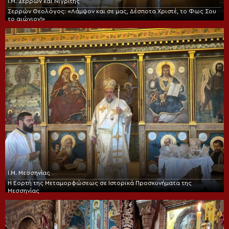
Ι.Μ. Σερρών και Νιγρίτης
Σερρών Θεολόγος: «Λάμψον και σε μας, Δέσποτα Χριστέ, το Φως Σου
το αιώνιον!»
Ι.Μ. Μεσσηνίας
Η Εορτή της Μεταμορφώσεως σε Ιστορικά Προσκυνήματα της
Μεσσηνίας