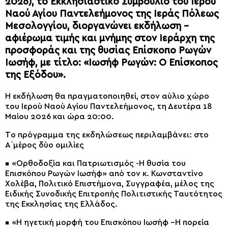
2026), το Εκκλησιαστικό Συμβούλιο του Ιερού
Ναού Αγίου Παντελεήμονος της Ιεράς Πόλεως
Μεσολογγίου, διοργανώνει εκδήλωση –
αφιέρωμα τιμής και μνήμης στον Ιεράρχη της
προσφοράς και της θυσίας Επίσκοπο Ρωγών
Ιωσήφ, με τίτλο: «Ιωσήφ Ρωγών: Ο Επίσκοπος
της Εξόδου».
Η εκδήλωση θα πραγματοποιηθεί, στον αύλιο χώρο
του Ιερού Ναού Αγίου Παντελεήμονος, τη Δευτέρα 18
Μαίου 2026 και ώρα 20:00.
Tο πρόγραμμα της εκδηλώσεως περιλαμβάνει: στο
Α΄μέρος δύο ομιλίες
▪ «Ορθοδοξία και Πατριωτισμός -Η θυσία του
Επισκόπου Ρωγών Ιωσήφ» από τον κ. Κωνσταντίνο
Χολέβα, Πολιτικό Επιστήμονα, Συγγραφέα, μέλος της
Ειδικής Συνοδικής Επιτροπής Πολιτιστικής Ταυτότητος
της Εκκλησίας της Ελλάδος.
▪ «Η ηγετική μορφή του Επισκόπου Ιωσήφ –Η πορεία