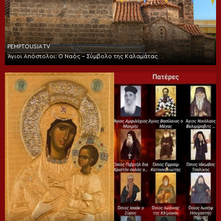
PEMPTOUSIA TV
Άγιοι Απόστολοι: Ο Ναός – Σύμβολο της Καλαμάτας