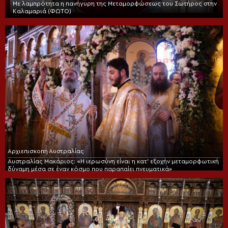
Με λαμπρότητα η πανήγυρη της Μεταμορφώσεως του Σωτήρος στην
Καλαμαριά (ΦΩΤΟ)
Αρχιεπισκοπή Αυστραλίας
Αυστραλίας Μακάριος: «Η ιερωσύνη είναι η κατ’ εξοχήν μεταμορφωτική
δύναμη μέσα σε έναν κόσμο που παραπαίει πνευματικά»