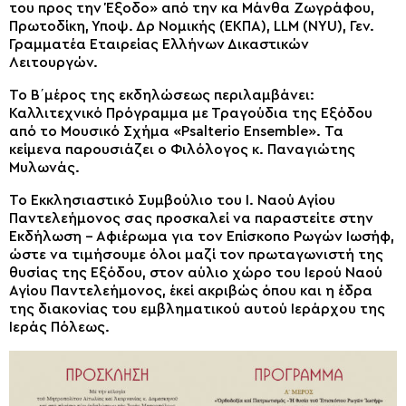
του προς την Έξοδο» από την κα Μάνθα Ζωγράφου,
Πρωτοδίκη, Υποψ. Δρ Νομικής (ΕΚΠΑ), LLM (NYU), Γεν.
Γραμματέα Εταιρείας Ελλήνων Δικαστικών
Λειτουργών.
Το Β΄μέρος της εκδηλώσεως περιλαμβάνει:
Καλλιτεχνικό Πρόγραμμα με Τραγούδια της Εξόδου
από το Μουσικό Σχήμα «Psalterio Ensemble». Τα
κείμενα παρουσιάζει ο Φιλόλογος κ. Παναγιώτης
Μυλωνάς.
Το Εκκλησιαστικό Συμβούλιο του Ι. Ναού Αγίου
Παντελεήμονος σας προσκαλεί να παραστείτε στην
Εκδήλωση – Αφιέρωμα για τον Επίσκοπο Ρωγών Ιωσήφ,
ώστε να τιμήσουμε όλοι μαζί τον πρωταγωνιστή της
θυσίας της Εξόδου, στον αύλιο χώρο του Ιερού Ναού
Αγίου Παντελεήμονος, έκεί ακριβώς όπου και η έδρα
της διακονίας του εμβληματικού αυτού Ιεράρχου της
Ιεράς Πόλεως.