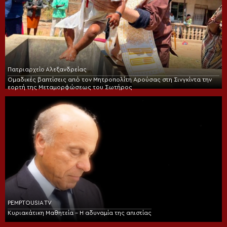
Πατριαρχείο Αλεξανδρείας
Ομαδικές βαπτίσεις από τον Μητροπολίτη Αρούσας στη Σινγκίντα την
εορτή της Μεταμορφώσεως του Σωτήρος
PEMPTOUSIA TV
Κυριακάτικη Μαθητεία – Η αδυναμία της απιστίας