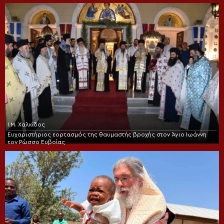
Ι.Μ. Χαλκίδος
Ευχαριστήριος εορτασμός της θαυμαστής βροχής στον Άγιο Ιωάννη
τον Ρώσσο Ευβοίας