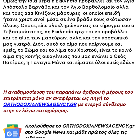
Όμως την ίδια μέρα η Εκκλησία προβάλλει και τον Άγιο
Απόστολο Βαρνάβα και τον Άγιο Βαρθολομαίο αλλά
και τους 222 Κινέζους μάρτυρες, οι οποίοι επειδή
ήτανε χριστιανοί, μέσα σε ένα βράδυ τους σκότωσαν
όλους. Οπότε, είπε ολοκληρώνοντας το κήρυγμα του ο
Σεβασμιώτατος, «η Εκκλησία έρχεται να προβάλλει
και το αίμα των μαρτύρων. αλλά και τον προσωπικό
μας γιατρό. Διότι αυτό το αίμα που παίρνουμε και
εμείς, το Σώμα και το Αίμα του Χριστού, είναι το κοινό
αίμα της κοινής οικογένειας που μας ενώνει ο Θεός
Πατέρας, η Παναγιά Μάνα και είμαστε όλοι εμείς εδώ.»
H αναδημοσίευση του παραπάνω άρθρου ή μέρους του
επιτρέπεται μόνο αν αναφέρεται ως πηγή το
ORTHODOXIANEWSAGENCY.GR
με ενεργό σύνδεσμο
στην εν λόγω καταχώρηση.
Ακολούθησε το ORTHODOXIANEWSAGENCY.gr
στο Google News και μάθε πρώτος όλες τις