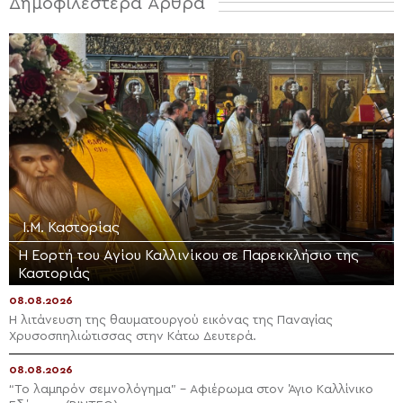
Δημοφιλέστερα Άρθρα
Ι.Μ. Καστορίας
Η Εορτή του Αγίου Καλλινίκου σε Παρεκκλήσιο της
Καστοριάς
08.08.2026
Η λιτάνευση της θαυματουργού εικόνας της Παναγίας
Χρυσοσπηλιώτισσας στην Κάτω Δευτερά.
08.08.2026
“Το λαμπρόν σεμνολόγημα” – Αφιέρωμα στον Άγιο Καλλίνικο