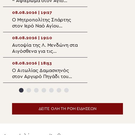
– Αφιέρωμα στον Άγιο
Αγιοκάμπου ο Λ
Καλλίνικο Εδέσσης (ΒΙΝΤΕΟ)
Ιερώνυμος
08.08.2026 | 19:27
08.08.2026 | 17:4
Ο Μητροπολίτης Σπάρτης
Η Εξόδιος Ακολο
στον Ιερό Ναό Αγίου
μακαριστού
Φανουρίου στον οικισμό
Πρωτοπρεσβυτέ
Κατσαρού
Νικολάου Βιτζηλ
08.08.2026 | 19:10
08.08.2026 | 17:2
Πάρο
Αυτοψία της Λ. Μενδώνη στα
Η πανήγυρις της
Αιγόσθενα για τις
Μονής Μεταμορ
επιπτώσεις της πυρκαγιάς
Σωτήρος στο G
08.08.2026 | 18:53
08.08.2026 | 17:1
Ο Αιτωλίας Δαμασκηνός
Χειροθεσία Πνευ
στον Αργυρό Πηγάδι του
Οικονόμου στις 
Θέρμου
Πηλίου
ΔΕΙΤΕ ΟΛΗ ΤΗ ΡΟΗ ΕΙΔΗΣΕΩΝ