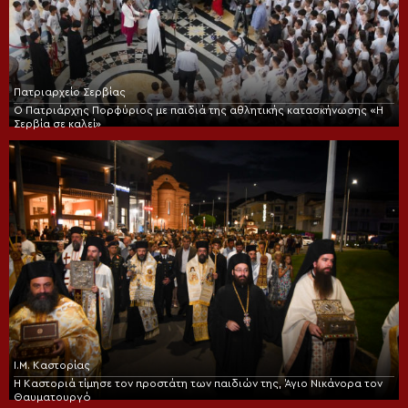
Πατριαρχείο Σερβίας
Ο Πατριάρχης Πορφύριος με παιδιά της αθλητικής κατασκήνωσης «Η
Σερβία σε καλεί»
Ι.Μ. Καστορίας
Η Καστοριά τίμησε τον προστάτη των παιδιών της, Άγιο Νικάνορα τον
Θαυματουργό