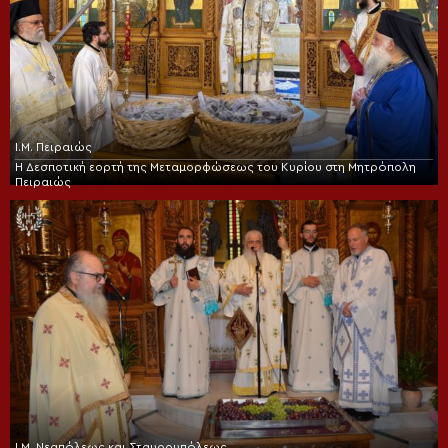
Ι.Μ. Πειραιώς
Η Δεσποτική εορτή της Μεταμορφώσεως του Κυρίου στη Μητρόπολη
Πειραιώς
Ι.Μ. Νεαπόλεως και Σταυρουπόλεως