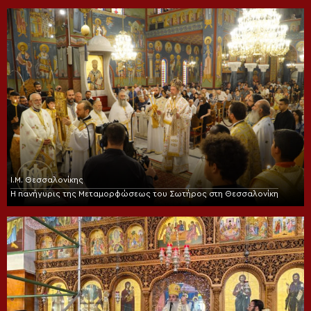
Ι.Μ. Θεσσαλονίκης
Η πανήγυρις της Μεταμορφώσεως του Σωτήρος στη Θεσσαλονίκη