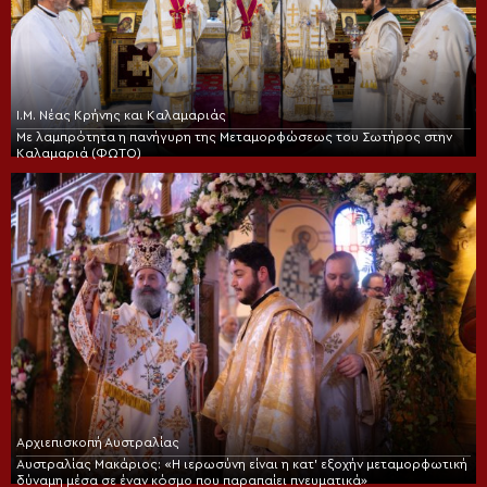
Ι.Μ. Νέας Κρήνης και Καλαμαριάς
Με λαμπρότητα η πανήγυρη της Μεταμορφώσεως του Σωτήρος στην
Καλαμαριά (ΦΩΤΟ)
Αρχιεπισκοπή Αυστραλίας
Αυστραλίας Μακάριος: «Η ιερωσύνη είναι η κατ’ εξοχήν μεταμορφωτική
δύναμη μέσα σε έναν κόσμο που παραπαίει πνευματικά»