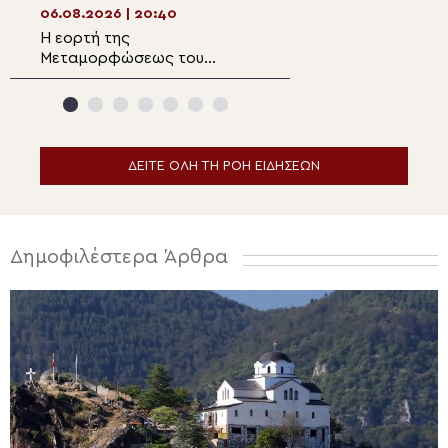
Αλεξανδρούπολη
06.08.2026 | 20:40
06.08.2026 | 19:0
Η εορτή της
Παρακολουθήστε
Μεταμορφώσεως του
ειδήσεων
Σωτήρος στα Λευκάκια
Ναυπλίου
ΔΕΙΤΕ ΟΛΗ ΤΗ ΡΟΗ ΕΙΔΗΣΕΩΝ
Δημοφιλέστερα Άρθρα