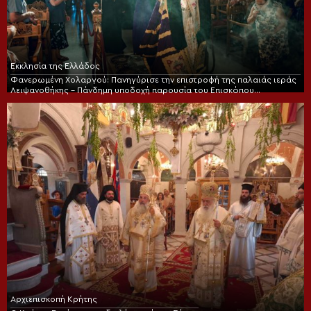
Εκκλησία της Ελλάδος
Φανερωμένη Χολαργού: Πανηγύρισε την επιστροφή της παλαιάς ιεράς
Λειψανοθήκης – Πάνδημη υποδοχή παρουσία του Επισκόπου
Χριστουπόλεως
Αρχιεπισκοπή Κρήτης