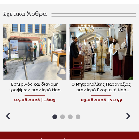
Σχετικά Άρθρα
Εσπερινός και διανομή
Ο Μητροπολίτης Παροναξίας
τροφίμων στον Ιερό Ναό
στον Ιερό Ενοριακό Ναό
Κοιμήσεως της Θεοτόκου
Κοιμήσεως της Θεοτόκου
04.08.2026 | 16:05
03.08.2026 | 21:49
Περιβλέπτου Ιωαννίνων
Βίβλου Νάξου