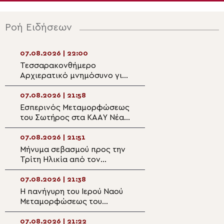
Ροή Ειδήσεων
07.08.2026 | 22:00
07.08.2026 | 20:5
Τεσσαρακονθήμερο
Η εορτή του Αγίο
Αρχιερατικό μνημόσυνο για
Νεομάρτυρος Χρ
τον π. Δημήτριο Μαρτσούκο
εκ Πρεβέζης
στον Άγιο Ιωάννη Απιδέας
07.08.2026 | 21:58
07.08.2026 | 20:3
Εσπερινός Μεταμορφώσεως
Ο Ύδρας Εφραίμ
του Σωτήρος στα ΚΑΑΥ Νέας
πανηγυρίζουσα ε
Περάμου
Μεταμορφώσεως
Σωτήρος στην Αί
07.08.2026 | 21:51
07.08.2026 | 20:
Μήνυμα σεβασμού προς την
Επίσκεψη του Υ
Τρίτη Ηλικία από τον
Ναυτιλίας και Ν
Μητροπολίτη Σπάρτης στη
Πολιτικής στον 
Ρειχέα
Λέρου
07.08.2026 | 21:38
07.08.2026 | 20:
Η πανήγυρη του Ιερού Ναού
Πρώτη Παράκλησ
Μεταμορφώσεως του
Ναό της Παναγία
Σωτήρος στη Λέρο
Κάστρου Λέρου
07.08.2026 | 21:22
07.08.2026 | 19:4