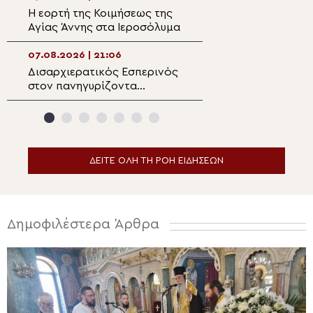
Η εορτή της Κοιμήσεως της
Ο Μητροπολίτης
Αγίας Άννης στα Ιεροσόλυμα
Αρκαλοχωρίου σ
για τα θύματα τη
ναζιστικής κατο
07.08.2026 | 21:06
07.08.2026 | 19:3
Εμπάρου
Δισαρχιερατικός Εσπερινός
Ο Μητροπολίτης 
στον πανηγυρίζοντα
στην Σκήτη Αγία
Μητροπολιτικό Ναό της
Αγίου Όρους
Μεταμορφώσεως του
Σωτήρος στην Ερμούπολη
ΔΕΙΤΕ ΟΛΗ ΤΗ ΡΟΗ ΕΙΔΗΣΕΩΝ
Δημοφιλέστερα Άρθρα