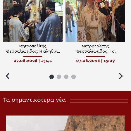
Μητροπολίτης
Μητροπολίτης
Θεσσαλιώτιδος: Η αληθινή
Θεσσαλιώτιδος: Το
Μεταμόρφωση αρχίζει όταν
Θαβώρειο Φως και η
07.08.2026 | 15:41
07.08.2026 | 15:09
αλλάζει η καρδιά
προσωπική μεταμόρφωση
του ανθρώπου
Τα σημαντικότερα νέα