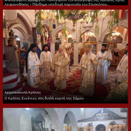
Φανερωμένη Χολαργού: Πανηγύρισε την επιστροφή της παλαιάς ιεράς
Λειψανοθήκης – Πάνδημη υποδοχή παρουσία του Επισκόπου
Χριστουπόλεως
Αρχιεπισκοπή Κρήτης
Ο Κρήτης Ευγένιος στη διπλή εορτή της Σάμου