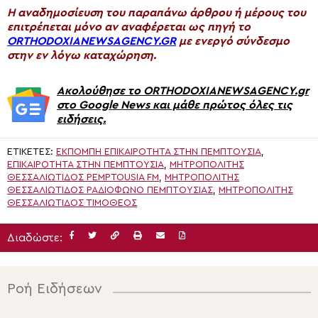
H αναδημοσίευση του παραπάνω άρθρου ή μέρους του
επιτρέπεται μόνο αν αναφέρεται ως πηγή το
ORTHODOXIANEWSAGENCY.GR
με ενεργό σύνδεσμο
στην εν λόγω καταχώρηση.
Ακολούθησε το ORTHODOXIANEWSAGENCY.gr
στο Google News και μάθε πρώτος όλες τις
ειδήσεις.
ΕΤΙΚΈΤΕΣ:
ΕΚΠΟΜΠΉ ΕΠΙΚΑΙΡΌΤΗΤΑ ΣΤΗΝ ΠΕΜΠΤΟΥΣΊΑ
,
ΕΠΙΚΑΙΡΌΤΗΤΑ ΣΤΗΝ ΠΕΜΠΤΟΥΣΙΑ
,
ΜΗΤΡΟΠΟΛΊΤΗΣ
ΘΕΣΣΑΛΙΏΤΙΔΟΣ PEMPTOUSIA FM
,
ΜΗΤΡΟΠΟΛΊΤΗΣ
ΘΕΣΣΑΛΙΏΤΙΔΟΣ ΡΑΔΙΌΦΩΝΟ ΠΕΜΠΤΟΥΣΊΑΣ
,
ΜΗΤΡΟΠΟΛΊΤΗΣ
ΘΕΣΣΑΛΙΏΤΙΔΟΣ ΤΙΜΌΘΕΟΣ
Διαδώστε:
Ροή Ειδήσεων