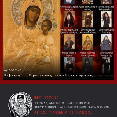
Αγιορείτικα
Η εφαρμογή της Βηματάρισσας με ένα κλικ στο κινητό σας