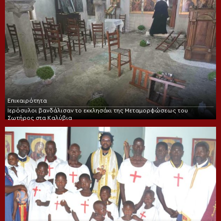
Επικαιρότητα
Ιερόσυλοι βανδάλισαν το εκκλησάκι της Μεταμορφώσεως του
Σωτήρος στα Καλύβια