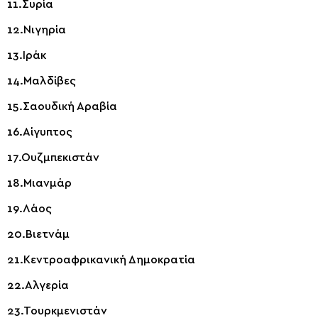
11.Συρία
12.Νιγηρία
13.Ιράκ
14.Μαλδίβες
15.Σαουδική Αραβία
16.Αίγυπτος
17.Ουζμπεκιστάν
18.Μιανμάρ
19.Λάος
20.Βιετνάμ
21.Κεντροαφρικανική Δημοκρατία
22.Αλγερία
23.Τουρκμενιστάν