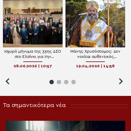
Ισχυρό μήνυμα της 33ης ΔΣΟ
Μάνης Χρυσόστομος: Δεν
στο Ελσίνκι για την
νοείται αυθεντικός
προστασία των Χριστιανικών
χριστιανός χωρίς την χαρά
28.06.2026 | 10:57
19.04.2026 | 14:58
Μειονοτήτων
στη βιοτή του
Τα σημαντικότερα νέα