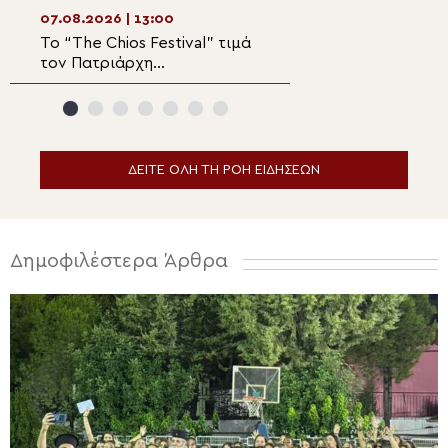
Λειψανοθήκης – Πάνδημη
07.08.2026 | 13:00
07.08.2026 | 11:2
υποδοχή παρουσία του
Το “The Chios Festival” τιμά
Η θαυματουργή ε
Επισκόπου Χριστουπόλεως
τον Πατριάρχη
Παναγίας Αγιάσ
Αλεξανδρείας Θεόδωρο Β΄
ΔΕΙΤΕ ΟΛΗ ΤΗ ΡΟΗ ΕΙΔΗΣΕΩΝ
Δημοφιλέστερα Άρθρα