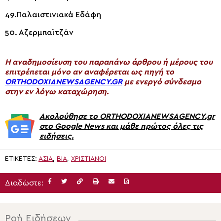
49.Παλαιστινιακά Εδάφη
50. Αζερμπαϊτζάν
H αναδημοσίευση του παραπάνω άρθρου ή μέρους του
επιτρέπεται μόνο αν αναφέρεται ως πηγή το
ORTHODOXIANEWSAGENCY.GR
με ενεργό σύνδεσμο
στην εν λόγω καταχώρηση.
Ακολούθησε το ORTHODOXIANEWSAGENCY.gr
στο Google News και μάθε πρώτος όλες τις
ειδήσεις.
ΕΤΙΚΈΤΕΣ:
ΑΣΊΑ
,
ΒΊΑ
,
ΧΡΙΣΤΙΑΝΟΙ
Διαδώστε:
Ροή Ειδήσεων