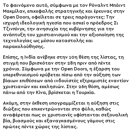
Το φαινόμενο αυτό, σύμφωνα με τον Ρόναλντ Μπόιντ
Μακμίλαν, επικεφαλής στρατηγικής και έρευνας στην
Open Doors, οφείλεται σε τρεις παράγοντες: Την
ισχυρή ιδεολογική ηγεσία που ασκεί ο πρόεδρος Σι
Τζινπίνγκ, την ανησυχία της κυβέρνησης για την
ανάπτυξη του χριστιανισμού και την αξιοποίηση της
τεχνολογίας ως μέσου καταστολής και
παρακολούθησης.
Επίσης, η Ινδία ανέβηκε στην 10η θέση της λίστας, τη
στιγμή που βρισκόταν στην 28η πριν από πέντε
χρόνια. Σύμφωνα με την Open Doors, η έξαρση του
υπερεθνικισμού κρύβεται πίσω από την αύξηση των
βίαιων επιθέσεων από ινδουϊστές εξτρεμιστές εναντίον
χριστιανών και εκκλησιών. Στην 26η θέση, αμέσως
πάνω από την Κίνα, βρίσκεται η Τουρκία.
Ακόμη, στην έκθεση υπογραμμίζεται η αύξηση στις
διώξεις που επικεντρώνονται στο φύλο, καθώς
αναφέρεται πως οι χριστιανές υφίστανται σεξουαλική
βία, βιασμούς και εξαναγκασμένους γάμους στις
πρώτες πέντε χώρες της λίστας.