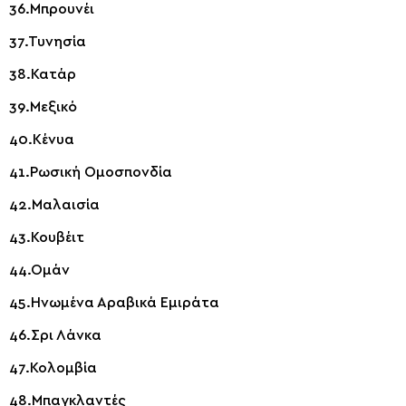
36.Μπρουνέι
37.Τυνησία
38.Κατάρ
39.Μεξικό
40.Κένυα
41.Ρωσική Ομοσπονδία
42.Μαλαισία
43.Κουβέιτ
44.Ομάν
45.Ηνωμένα Αραβικά Εμιράτα
46.Σρι Λάνκα
47.Κολομβία
48.Μπαγκλαντές