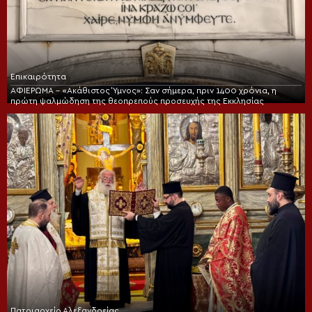
Επικαιρότητα
ΑΦΙΕΡΩΜΑ – «Ακάθιστος Ύμνος»: Σαν σήμερα, πριν 1400 χρόνια, η
πρώτη ψαλμώδηση της θεοπρεπούς προσευχής της Εκκλησίας
Πατριαρχείο Αλεξανδρείας