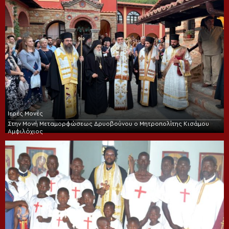
Ιερές Μονές
Στην Μονή Μεταμορφώσεως Δρυοβούνου ο Μητροπολίτης Κισάμου
Αμφιλόχιος