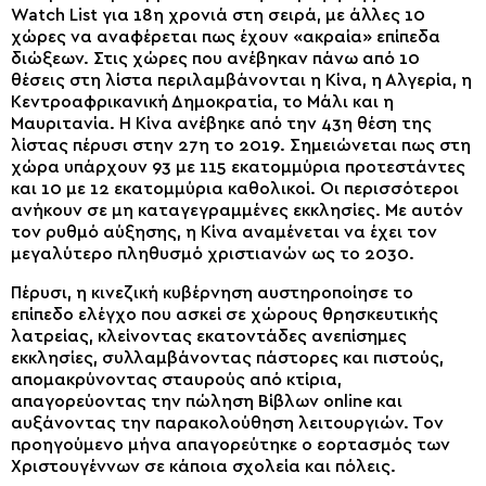
Watch List για 18η χρονιά στη σειρά, με άλλες 10
χώρες να αναφέρεται πως έχουν «ακραία» επίπεδα
διώξεων. Στις χώρες που ανέβηκαν πάνω από 10
θέσεις στη λίστα περιλαμβάνονται η Κίνα, η Αλγερία, η
Κεντροαφρικανική Δημοκρατία, το Μάλι και η
Μαυριτανία. Η Κίνα ανέβηκε από την 43η θέση της
λίστας πέρυσι στην 27η το 2019. Σημειώνεται πως στη
χώρα υπάρχουν 93 με 115 εκατομμύρια προτεστάντες
και 10 με 12 εκατομμύρια καθολικοί. Οι περισσότεροι
ανήκουν σε μη καταγεγραμμένες εκκλησίες. Με αυτόν
τον ρυθμό αύξησης, η Κίνα αναμένεται να έχει τον
μεγαλύτερο πληθυσμό χριστιανών ως το 2030.
Πέρυσι, η κινεζική κυβέρνηση αυστηροποίησε το
επίπεδο ελέγχο που ασκεί σε χώρους θρησκευτικής
λατρείας, κλείνοντας εκατοντάδες ανεπίσημες
εκκλησίες, συλλαμβάνοντας πάστορες και πιστούς,
απομακρύνοντας σταυρούς από κτίρια,
απαγορεύοντας την πώληση Βίβλων online και
αυξάνοντας την παρακολούθηση λειτουργιών. Τον
προηγούμενο μήνα απαγορεύτηκε ο εορτασμός των
Χριστουγέννων σε κάποια σχολεία και πόλεις.