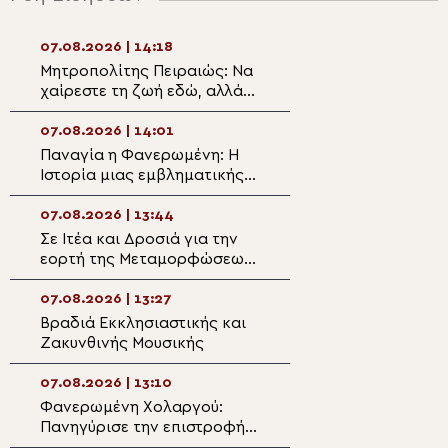
07.08.2026 | 14:18
07.08.2026 | 12:4
Μητροπολίτης Πειραιώς: Να
Στην Μονή Μετ
χαίρεστε τη ζωή εδώ, αλλά
Δρυοβούνου ο
να έχετε τον νου σας και την
Μητροπολίτης Κ
καρδιά σας στους ουρανούς
Αμφιλόχιος
07.08.2026 | 14:01
07.08.2026 | 12:2
Παναγία η Φανερωμένη: Η
Δημητριάδος Ιγν
Ιστορία μιας εμβληματικής
Παναγία μας δεί
Μονής
δρόμο της ταπεί
της σιωπής»
07.08.2026 | 13:44
07.08.2026 | 12:1
Σε Ιτέα και Δροσιά για την
Άρτης Καλλίνικο
εορτή της Μεταμορφώσεως
«Προσευχόμενοι
του Σωτήρος ο Θηβών
Παναγία, συναντ
Γεώργιος
Χριστό»
07.08.2026 | 13:27
07.08.2026 | 11:5
Βραδιά Εκκλησιαστικής και
Λιανοβέργι Ημαθ
Ζακυνθινής Μουσικής
Χειροθεσία Ανα
τον Μητροπολίτ
07.08.2026 | 13:10
07.08.2026 | 11:3
Φανερωμένη Χολαργού:
Ο Κρήτης Ευγένι
Πανηγύρισε την επιστροφή
εορτή της Σάμου
της παλαιάς ιεράς