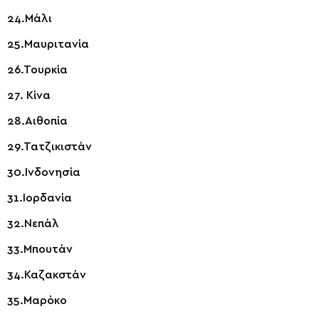
24.Μάλι
25.Μαυριτανία
26.Τουρκία
27. Κίνα
28.Αιθοπία
29.Τατζικιστάν
30.Ινδονησία
31.Ιορδανία
32.Νεπάλ
33.Μπουτάν
34.Καζακστάν
35.Μαρόκο