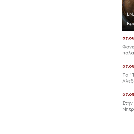
Ι.Μ
Βρ
07.0
Φανε
παλα
παρο
07.0
Το “
Αλεξ
07.0
Στην
Μητρ