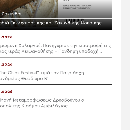
. Ζακύνθου
αδιά Εκκλησιαστικής και Ζακυνθινής Μουσικής
8.2026
ρωμένη Χολαργού: Πανηγύρισε την επιστροφή της
ιάς ιεράς Λειψανοθήκης – Πάνδημη υποδοχή
υσία του Επισκόπου Χριστουπόλεως
8.2026
The Chios Festival” τιμά τον Πατριάρχη
ανδρείας Θεόδωρο Β΄
8.2026
 Μονή Μεταμορφώσεως Δρυοβούνου ο
οπολίτης Κισάμου Αμφιλόχιος