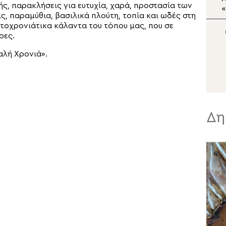
ής, παρακλήσεις για ευτυχία, χαρά, προστασία των
Πατριάρχης στη Μονή
«
, παραμύθια, βασιλικά πλούτη, τοπία και ωδές στη
Μεταμορφώσεως
Π
τοχρονιάτικα κάλαντα του τόπου μας, που σε
Σωτήρος της Πρώτης
Χ
ρες.
των Πριγκηποννήσων
αλή Χρονιά».
Δη