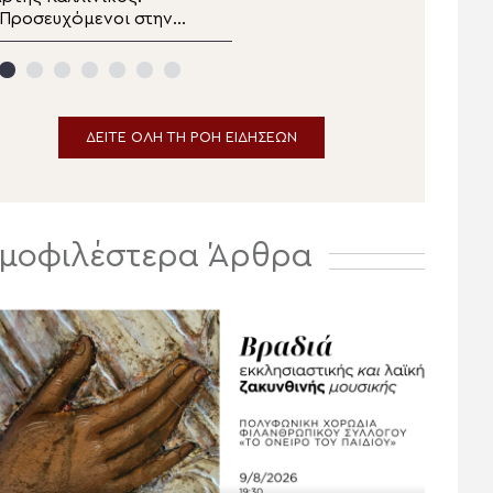
Προσευχόμενοι στην
θμιας Εκπαίδευσης
αναγία, συναντάμε τον
Μαγνησίας στον
ριστό»
Μητροπολίτη
Δημητριάδος
ΔΕΙΤΕ ΟΛΗ ΤΗ ΡΟΗ ΕΙΔΗΣΕΩΝ
μοφιλέστερα Άρθρα