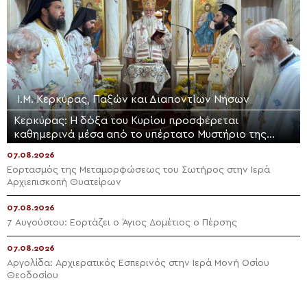
Ι.Μ. Κερκύρας, Παξών και Διαποντίων Νήσων
Κερκύρας: Η δόξα του Κυρίου προσφέρεται
καθημερινά μέσα από το υπέρτατο Μυστήριο της
Θείας Ευχαριστίας
07.08.2026
Εορτασμός της Μεταμορφώσεως του Σωτήρος στην Ιερά
Αρχιεπισκοπή Θυατείρων
07.08.2026
7 Αυγούστου: Εορτάζει ο Άγιος Δομέτιος ο Πέρσης
07.08.2026
Αργολίδα: Αρχιερατικός Εσπερινός στην Ιερά Μονή Οσίου
Θεοδοσίου