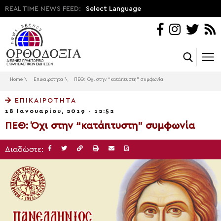
REAL TIME NEWS FEED:
Select Language
Home
\
Επικαιρότητα
\
ΠΕΘ: Όχι στην “κατάπτυστη” συμφωνία
ΕΠΙΚΑΙΡΌΤΗΤΑ
18 Ιανουαρίου, 2019 - 12:52
ΠΕΘ: Όχι στην “κατάπτυστη” συμφωνία
Διαδώστε: