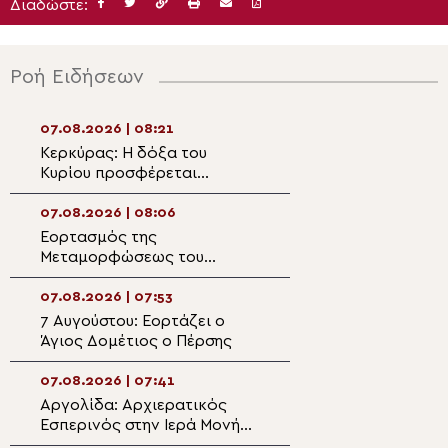
Διαδώστε:
Ροή Ειδήσεων
07.08.2026 | 08:21
07.08.2026 | 07:
Κερκύρας: Η δόξα του
Από την Αλεξάνδ
Κυρίου προσφέρεται
Ελλάδα: Πατριαρ
καθημερινά μέσα από το
προσευχή για τη
υπέρτατο Μυστήριο της
των πυρκαγιών
07.08.2026 | 08:06
06.08.2026 | 22:
Θείας Ευχαριστίας
Εορτασμός της
Η γιορτή της
Μεταμορφώσεως του
Μεταμορφώσεως
Σωτήρος στην Ιερά
Σωτήρος στον ι
Αρχιεπισκοπή Θυατείρων
της Πρασινάδας
07.08.2026 | 07:53
06.08.2026 | 21:4
7 Αυγούστου: Εορτάζει ο
Πανηγυρίζει ο
Άγιος Δομέτιος ο Πέρσης
Μητροπολιτικός
Μεταμορφώσεως
Σωτήρος στην Ε
07.08.2026 | 07:41
06.08.2026 | 21:3
Αργολίδα: Αρχιερατικός
Η εορτή της
Εσπερινός στην Ιερά Μονή
Μεταμορφώσεως
Οσίου Θεοδοσίου
Σωτήρος στη Μη