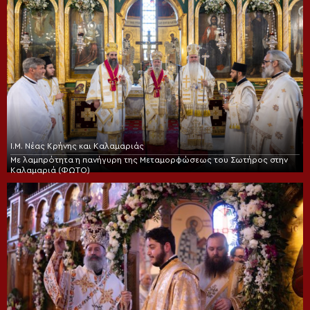
Ι.Μ. Νέας Κρήνης και Καλαμαριάς
Με λαμπρότητα η πανήγυρη της Μεταμορφώσεως του Σωτήρος στην
Καλαμαριά (ΦΩΤΟ)