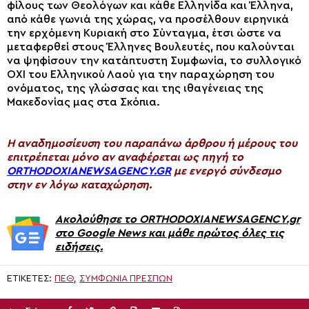
φίλους των Θεολόγων και κάθε Ελληνίδα και Έλληνα,
από κάθε γωνιά της χώρας, να προσέλθουν ειρηνικά
την ερχόμενη Κυριακή στο Σύνταγμα, έτσι ώστε να
μεταφερθεί στους Έλληνες Βουλευτές, που καλούνται
να ψηφίσουν την κατάπτυστη Συμφωνία, το συλλογικό
ΟΧΙ του Ελληνικού Λαού για την παραχώρηση του
ονόματος, της γλώσσας και της ιθαγένειας της
Μακεδονίας μας στα Σκόπια.
H αναδημοσίευση του παραπάνω άρθρου ή μέρους του
επιτρέπεται μόνο αν αναφέρεται ως πηγή το
ORTHODOXIANEWSAGENCY.GR
με ενεργό σύνδεσμο
στην εν λόγω καταχώρηση.
Ακολούθησε το ORTHODOXIANEWSAGENCY.gr
στο Google News και μάθε πρώτος όλες τις
ειδήσεις.
ΕΤΙΚΈΤΕΣ:
ΠΕΘ
,
ΣΥΜΦΩΝΊΑ ΠΡΕΣΠΏΝ