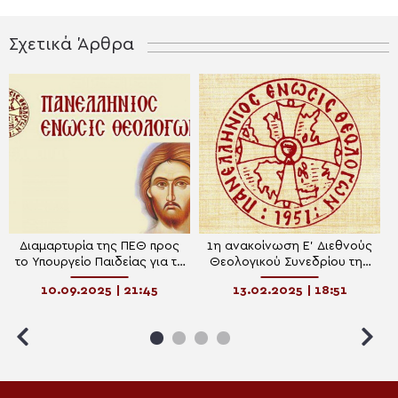
Σχετικά Άρθρα
Διαμαρτυρία της ΠΕΘ προς
1η ανακοίνωση Ε’ Διεθνούς
το Υπουργείο Παιδείας για τα
Θεολογικού Συνεδρίου της
προβλήματα στη διδασκαλία
Πανελλήνιας Έκθεσης
10.09.2025 | 21:45
13.02.2025 | 18:51
των Θρησκευτικών
Θεολόγων