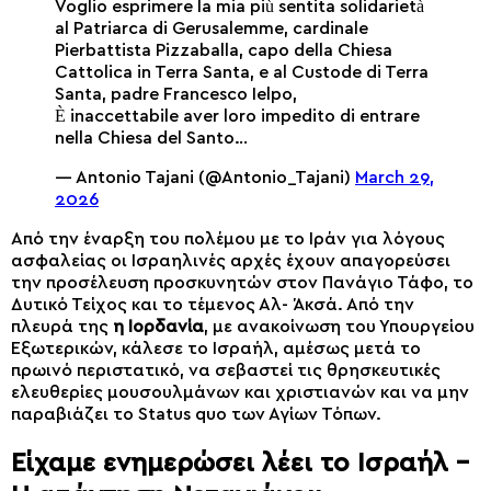
Voglio esprimere la mia più sentita solidarietà
al Patriarca di Gerusalemme, cardinale
Pierbattista Pizzaballa, capo della Chiesa
Cattolica in Terra Santa, e al Custode di Terra
Santa, padre Francesco Ielpo,
È inaccettabile aver loro impedito di entrare
nella Chiesa del Santo…
— Antonio Tajani (@Antonio_Tajani)
March 29,
2026
Από την έναρξη του πολέμου με το Ιράν για λόγους
ασφαλείας οι Ισραηλινές αρχές έχουν απαγορεύσει
την προσέλευση προσκυνητών στον Πανάγιο Τάφο, το
Δυτικό Τείχος και το τέμενος Αλ- Άκσά. Από την
πλευρά της
η Ιορδανία
, με ανακοίνωση του Υπουργείου
Εξωτερικών, κάλεσε το Ισραήλ, αμέσως μετά το
πρωινό περιστατικό, να σεβαστεί τις θρησκευτικές
ελευθερίες μουσουλμάνων και χριστιανών και να μην
παραβιάζει το Status quo των Αγίων Τόπων.
Είχαμε ενημερώσει λέει το Ισραήλ –