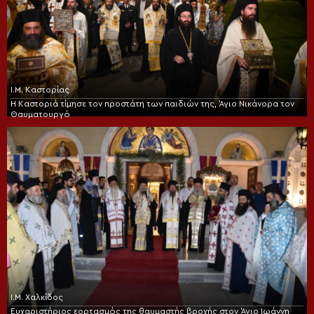
Ι.Μ. Καστορίας
Η Καστοριά τίμησε τον προστάτη των παιδιών της, Άγιο Νικάνορα τον
Θαυματουργό
Ι.Μ. Χαλκίδος
Ευχαριστήριος εορτασμός της θαυμαστής βροχής στον Άγιο Ιωάννη