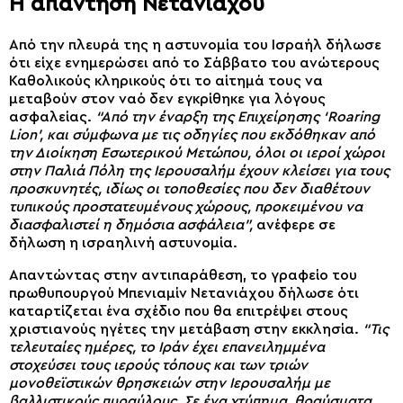
Η απάντηση Νετανιάχου
Από την πλευρά της η αστυνομία του Ισραήλ δήλωσε
ότι είχε ενημερώσει από το Σάββατο του ανώτερους
Καθολικούς κληρικούς ότι το αίτημά τους να
μεταβούν στον ναό δεν εγκρίθηκε για λόγους
ασφαλείας.
“Από την έναρξη της Επιχείρησης ‘Roaring
Lion’, και σύμφωνα με τις οδηγίες που εκδόθηκαν από
την Διοίκηση Εσωτερικού Μετώπου, όλοι οι ιεροί χώροι
στην Παλιά Πόλη της Ιερουσαλήμ έχουν κλείσει για τους
προσκυνητές, ιδίως οι τοποθεσίες που δεν διαθέτουν
τυπικούς προστατευμένους χώρους, προκειμένου να
διασφαλιστεί η δημόσια ασφάλεια”,
ανέφερε σε
δήλωση η ισραηλινή αστυνομία.
Απαντώντας στην αντιπαράθεση, το γραφείο του
πρωθυπουργού Μπενιαμίν Νετανιάχου δήλωσε ότι
καταρτίζεται ένα σχέδιο που θα επιτρέψει στους
χριστιανούς ηγέτες την μετάβαση στην εκκλησία.
“Τις
τελευταίες ημέρες, το Ιράν έχει επανειλημμένα
στοχεύσει τους ιερούς τόπους και των τριών
μονοθεϊστικών θρησκειών στην Ιερουσαλήμ με
βαλλιστικούς πυραύλους. Σε ένα χτύπημα, θραύσματα