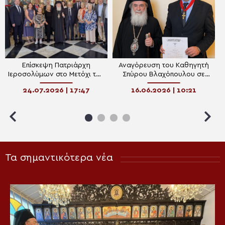
Επίσκεψη Πατριάρχη
Αναγόρευση του Καθηγητή
Ιεροσολύμων στο Μετόχι του
Σπύρου Βλαχόπουλου σε
Παναγίου Τάφου στο
«Σταυροφόρο του Τάγματος
24.07.2026 | 17:47
16.06.2026 | 10:21
Νεοχώρι του Βοσπόρου
των Ορθοδόξων
Σταυροφόρων του Παναγίου
Τάφου»
Τα σημαντικότερα νέα