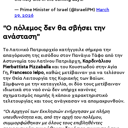
— Prime Minister of Israel (@IsraeliPM)
March
29, 2026
“Ο πόλεμος δεν θα σβήσει την
ανάσταση”
Το Λατινικό Πατριαρχείο κατήγγειλε σήμερα την
απαγόρευση της εισόδου στον Πανάγιο Τάφο από την
Αστυνομία του Λατίνου Πατριάρχη,
Καρδινάλιου
Pierbattista Pizzaballa
και του Κουστωδού στην Αγία
Γη,
Francesco Ielpo
, καθώς μετέβαιναν για να τελέσουν
την Θεία Λειτουργία της Κυριακής των Βαϊων.
Σύμφωνα με την καταγγελία, οι δύο τους μετέβαιναν
ιδιωτικά στο ναό ενώ δεν υπήρχε κανένας
σχηματισμός πομπής ή κάποιο χαρακτηριστικό
τελετουργίας και τους ανάγκασαν να απομακρυνθούν.
“Οι Αρχηγοί των Εκκλησιών ενήργησαν με πλήρη
υπευθυνότητα και, από την αρχή του πολέμου,
συμμορφώθηκαν με όλους τους επιβληθέντες