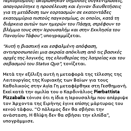
περιορισμούς: ακυρώθηκαν δημόσιες συγκεντρώσεις,
απαγορεύτηκε η προσέλευση και έγιναν διευθετήσεις
για τη μετάδοση των εορτασμών σε εκατοντάδες
εκατομμύρια πιστούς παγκοσμίως, οι οποίοι, κατά τη
διάρκεια αυτών των ημερών του Πάσχα, στρέφουν το
βλέμμα τους στην Ιερουσαλήμ και στην Εκκλησία του
Παναγίου Τάφου”,
υπογραμμίζεται.
“Αυτή η βιαστική και εσφαλμένη απόφαση,
αντιπροσωπεύει μια ακραία απόκλιση από τις βασικές
αρχές της λογικής, της ελευθερίας της λατρείας και του
σεβασμού του Status Quo”,
τονίζεται.
Μετά την εξέλιξη αυτή η μεταφορά της τέλεσης της
Λειτουργίας της Κυριακής των Βαϊων για τους
Καθολικούς στην Αγία Γη μεταφέρθηκε στη Γεσθημανή.
Εκεί κατά την ομιλία του ο Καρδινάλιος
Pierbattista
Pizzaballa
τόνισε ότι η ίδια η Ιερουσαλήμ που απέρριψε
τον Άρχοντα της Ειρήνης έγινε επίσης μάρτυρας του
κενού τάφου. “Ο πόλεμος δεν θα σβήσει την
ανάσταση. Η θλίψη δεν θα σβήσει την ελπίδα”,
υπογράμμισε.