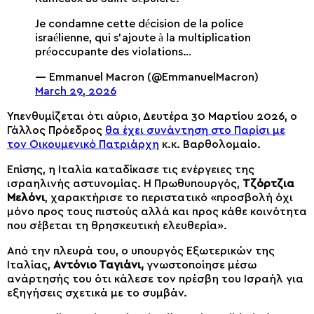
Je condamne cette décision de la police
israélienne, qui s’ajoute à la multiplication
préoccupante des violations…
— Emmanuel Macron (@EmmanuelMacron)
March 29, 2026
Υπενθυμίζεται ότι αύριο, Δευτέρα 30 Μαρτίου 2026, ο
Γάλλος Πρόεδρος
θα έχει συνάντηση στο Παρίσι με
τον Οικουμενικό Πατριάρχη
κ.κ. Βαρθολομαίο.
Επίσης, η Ιταλία καταδίκασε τις ενέργειες της
ισραηλινής αστυνομίας. Η Πρωθυπουργός,
Τζόρτζια
Μελόνι
, χαρακτήρισε το περιστατικό «προσβολή όχι
μόνο προς τους πιστούς αλλά και προς κάθε κοινότητα
που σέβεται τη θρησκευτική ελευθερία».
Από την πλευρά του, ο υπουργός Εξωτερικών της
Ιταλίας,
Αντόνιο Ταγιάνι,
γνωστοποίησε μέσω
ανάρτησής του ότι κάλεσε τον πρέσβη του Ισραήλ για
εξηγήσεις σχετικά με το συμβάν.