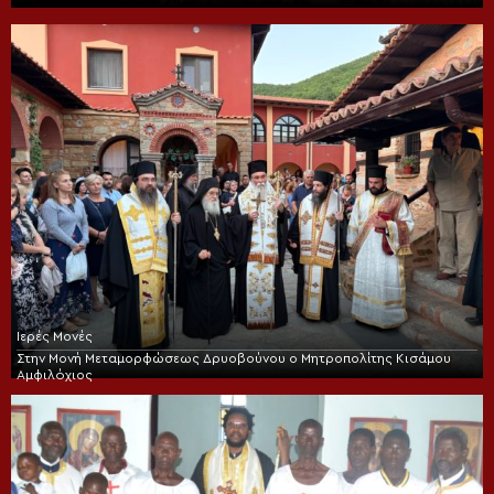
Ιερές Μονές
Στην Μονή Μεταμορφώσεως Δρυοβούνου ο Μητροπολίτης Κισάμου
Αμφιλόχιος