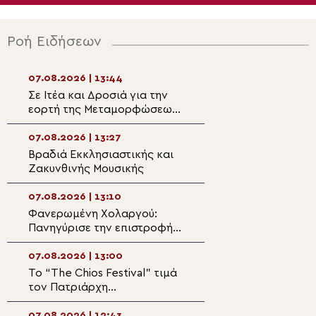
Ροή Ειδήσεων
07.08.2026 | 13:44
07.08.2026 | 12:1
Σε Ιτέα και Δροσιά για την
Άρτης Καλλίνικο
εορτή της Μεταμορφώσεως
«Προσευχόμενοι
του Σωτήρος ο Θηβών
Παναγία, συναντ
Γεώργιος
Χριστό»
07.08.2026 | 13:27
07.08.2026 | 11:5
Βραδιά Εκκλησιαστικής και
Λιανοβέργι Ημαθ
Ζακυνθινής Μουσικής
Χειροθεσία Ανα
τον Μητροπολίτ
07.08.2026 | 13:10
07.08.2026 | 11:3
Φανερωμένη Χολαργού:
Ο Κρήτης Ευγένι
Πανηγύρισε την επιστροφή
εορτή της Σάμου
της παλαιάς ιεράς
Λειψανοθήκης – Πάνδημη
07.08.2026 | 13:00
07.08.2026 | 11:2
υποδοχή παρουσία του
Το “The Chios Festival” τιμά
Η θαυματουργή ε
Επισκόπου Χριστουπόλεως
τον Πατριάρχη
Παναγίας Αγιάσ
Αλεξανδρείας Θεόδωρο Β΄
07.08.2026 | 12:43
07.08.2026 | 11:0