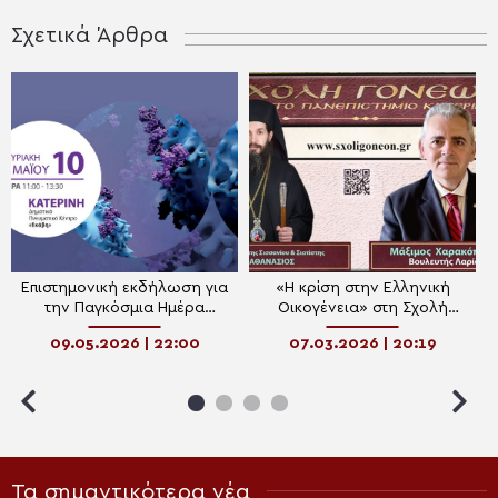
Σχετικά Άρθρα
Επιστημονική εκδήλωση για
«Η κρίση στην Ελληνική
την Παγκόσμια Ημέρα
Οικογένεια» στη Σχολή
Ανοσολογίας στην Κατερίνη
Γονέων Κατερίνης τη
09.05.2026 | 22:00
07.03.2026 | 20:19
Δευτέρα 9 Μαρτίου
Τα σημαντικότερα νέα