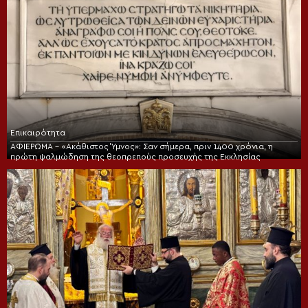
Επικαιρότητα
ΑΦΙΕΡΩΜΑ – «Ακάθιστος Ύμνος»: Σαν σήμερα, πριν 1400 χρόνια, η
πρώτη ψαλμώδηση της θεοπρεπούς προσευχής της Εκκλησίας