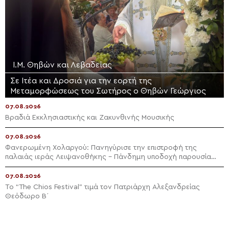
Ι.Μ. Θηβών και Λεβαδείας
Σε Ιτέα και Δροσιά για την εορτή της
Μεταμορφώσεως του Σωτήρος ο Θηβών Γεώργιος
07.08.2026
Βραδιά Εκκλησιαστικής και Ζακυνθινής Μουσικής
07.08.2026
Φανερωμένη Χολαργού: Πανηγύρισε την επιστροφή της
παλαιάς ιεράς Λειψανοθήκης – Πάνδημη υποδοχή παρουσία
του Επισκόπου Χριστουπόλεως
07.08.2026
Το “The Chios Festival” τιμά τον Πατριάρχη Αλεξανδρείας
Θεόδωρο Β΄