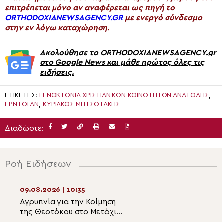
επιτρέπεται μόνο αν αναφέρεται ως πηγή το
ORTHODOXIANEWSAGENCY.GR
με ενεργό σύνδεσμο
στην εν λόγω καταχώρηση.
Ακολούθησε το ORTHODOXIANEWSAGENCY.gr
στο Google News και μάθε πρώτος όλες τις
ειδήσεις.
ΕΤΙΚΈΤΕΣ:
ΓΕΝΟΚΤΟΝΊΑ ΧΡΙΣΤΙΑΝΙΚΏΝ ΚΟΙΝΟΤΉΤΩΝ ΑΝΑΤΟΛΉΣ
,
ΕΡΝΤΟΓΑΝ
,
ΚΥΡΙΆΚΟΣ ΜΗΤΣΟΤΆΚΗΣ
Διαδώστε:
Ροή Ειδήσεων
09.08.2026 | 10:35
09.08.2026 | 08:
Αγρυπνία για την Κοίμηση
Η πανήγυρις της
της Θεοτόκου στο Μετόχι
Μονής Παναγίας
της Σίμωνος Πέτρας στο
Εικοσιφοινίσσης