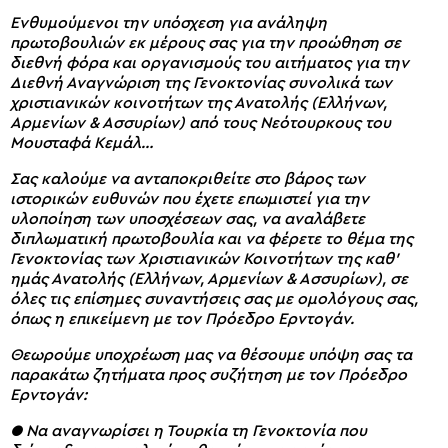
Ενθυμούμενοι την υπόσχεση για ανάληψη
πρωτοβουλιών εκ μέρους σας για την προώθηση σε
διεθνή φόρα και οργανισμούς του αιτήματος για την
Διεθνή Αναγνώριση της Γενοκτονίας συνολικά των
χριστιανικών κοινοτήτων της Ανατολής (Ελλήνων,
Αρμενίων & Ασσυρίων) από τους Νεότουρκους του
Μουσταφά Κεμάλ…
Σας καλούμε να ανταποκριθείτε στο βάρος των
ιστορικών ευθυνών που έχετε επωμιστεί για την
υλοποίηση των υποσχέσεων σας, να αναλάβετε
διπλωματική πρωτοβουλία και να φέρετε το θέμα της
Γενοκτονίας των Χριστιανικών Κοινοτήτων της καθ’
ημάς Ανατολής (Ελλήνων, Αρμενίων & Ασσυρίων), σε
όλες τις επίσημες συναντήσεις σας με ομολόγους σας,
όπως η επικείμενη με τον Πρόεδρο Ερντογάν.
Θεωρούμε υποχρέωση μας να θέσουμε υπόψη σας τα
παρακάτω ζητήματα προς συζήτηση με τον Πρόεδρο
Ερντογάν:
● Να αναγνωρίσει η Τουρκία τη Γενοκτονία που