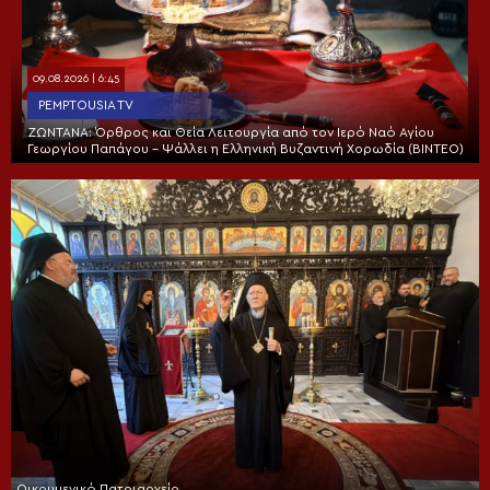
09.08.2026 | 6:45
PEMPTOUSIA TV
ΖΩΝΤΑΝΑ: Όρθρος και Θεία Λειτουργία από τον Ιερό Ναό Αγίου
Γεωργίου Παπάγου – Ψάλλει η Ελληνική Βυζαντινή Χορωδία (ΒΙΝΤΕΟ)
Οικουμενικό Πατριαρχείο