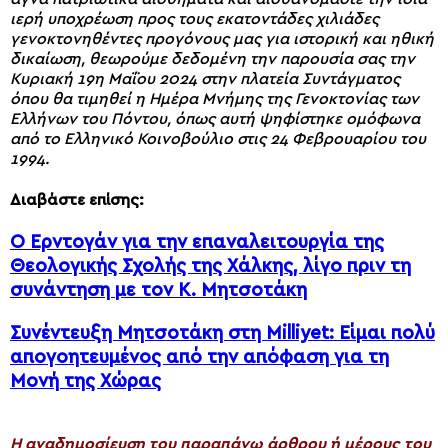
ιερή υποχρέωση προς τους εκατοντάδες χιλιάδες
γενοκτονηθέντες προγόνους μας για ιστορική και ηθική
δικαίωση, θεωρούμε δεδομένη την παρουσία σας την
Κυριακή 19η Μαΐου 2024 στην πλατεία Συντάγματος
όπου θα τιμηθεί η Ημέρα Μνήμης της Γενοκτονίας των
Ελλήνων του Πόντου, όπως αυτή ψηφίστηκε ομόφωνα
από το Ελληνικό Κοινοβούλιο στις 24 Φεβρουαρίου του
1994.
Διαβάστε επίσης:
Ο Ερντογάν για την επαναλειτουργία της
Θεολογικής Σχολής της Χάλκης, λίγο πριν τη
συνάντηση με τον Κ. Μητσοτάκη
Συνέντευξη Μητσοτάκη στη Milliyet: Είμαι πολύ
απογοητευμένος από την απόφαση για τη
Μονή της Χώρας
H αναδημοσίευση του παραπάνω άρθρου ή μέρους του