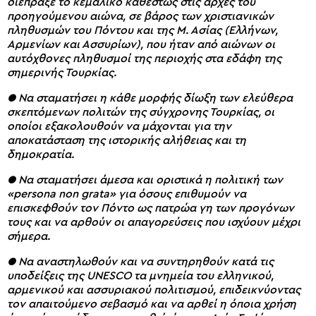
διέπραξε το κεμαλικό καθεστώς στις αρχές του
προηγούμενου αιώνα, σε βάρος των χριστιανικών
πληθυσμών του Πόντου και της Μ. Ασίας (Ελλήνων,
Αρμενίων και Ασσυρίων), που ήταν από αιώνων οι
αυτόχθονες πληθυσμοί της περιοχής στα εδάφη της
σημερινής Τουρκίας.
● Να σταματήσει η κάθε μορφής δίωξη των ελεύθερα
σκεπτόμενων πολιτών της σύγχρονης Τουρκίας, οι
οποίοι εξακολουθούν να μάχονται για την
αποκατάσταση της ιστορικής αλήθειας και τη
δημοκρατία.
● Να σταματήσει άμεσα και οριστικά η πολιτική των
«persona non grata» για όσους επιθυμούν να
επισκεφθούν τον Πόντο ως πατρώα γη των προγόνων
τους και να αρθούν οι απαγορεύσεις που ισχύουν μέχρι
σήμερα.
● Να αναστηλωθούν και να συντηρηθούν κατά τις
υποδείξεις της UNESCO τα μνημεία του ελληνικού,
αρμενικού και ασσυριακού πολιτισμού, επιδεικνύοντας
τον απαιτούμενο σεβασμό και να αρθεί η όποια χρήση