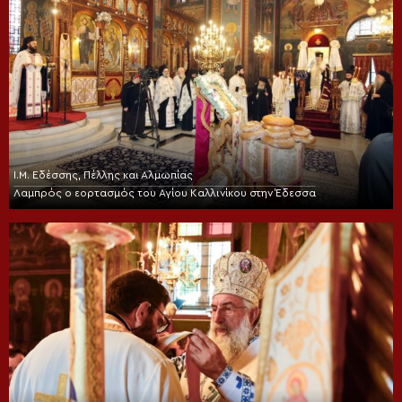
Ι.Μ. Εδέσσης, Πέλλης και Αλμωπίας
Λαμπρός ο εορτασμός του Αγίου Καλλινίκου στην Έδεσσα