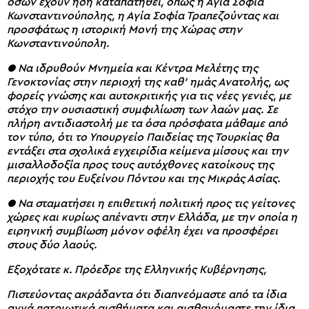
όσων έχουν ήδη καταπατηθεί, όπως η Αγία Σοφία
Κωνσταντινούπολης, η Αγία Σοφία Τραπεζούντας και
προσφάτως η ιστορική Μονή της Χώρας στην
Κωνσταντινούπολη.
● Να ιδρυθούν Μνημεία και Κέντρα Μελέτης της
Γενοκτονίας στην περιοχή της καθ’ ημάς Ανατολής, ως
φορείς γνώσης και αυτοκριτικής για τις νέες γενιές, με
στόχο την ουσιαστική συμφιλίωση των λαών μας. Σε
πλήρη αντιδιαστολή με τα όσα πρόσφατα μάθαμε από
τον τύπο, ότι το Υπουργείο Παιδείας της Τουρκίας θα
εντάξει στα σχολικά εγχειρίδια κείμενα μίσους και την
μισαλλοδοξία προς τους αυτόχθονες κατοίκους της
περιοχής του Ευξείνου Πόντου και της Μικράς Ασίας.
● Να σταματήσει η επιθετική πολιτική προς τις γείτονες
χώρες και κυρίως απέναντι στην Ελλάδα, με την οποία η
ειρηνική συμβίωση μόνον οφέλη έχει να προσφέρει
στους δύο λαούς.
Εξοχότατε κ. Πρόεδρε της Ελληνικής Κυβέρνησης,
Πιστεύοντας ακράδαντα ότι διαπνεόμαστε από τα ίδια
αγνά πατριωτικά αισθήματα και αισθανόμαστε την ίδια