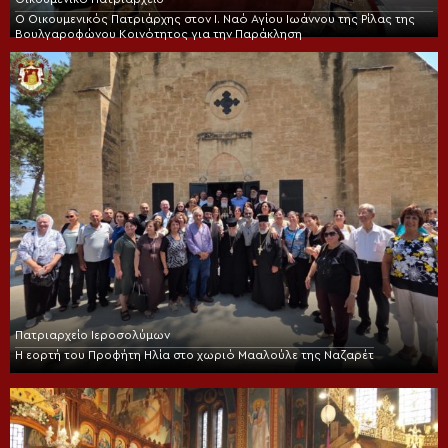
Ο Οικουμενικός Πατριάρχης στον I. Ναό Αγίου Ιωάννου της Ρίλας της
Βουλγαροφώνου Κοινότητος για την Παράκληση
Πατριαρχείο Ιεροσολύμων
Η εορτή του Προφήτη Ηλία στο χωριό Μααλούλε της Ναζαρέτ