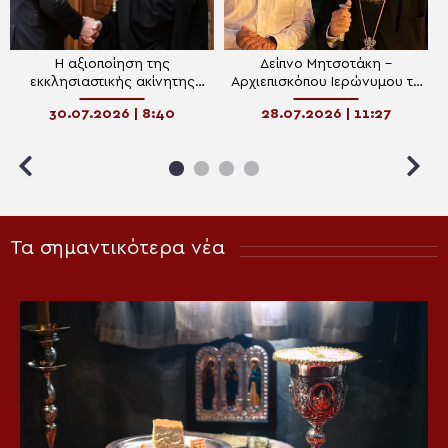
Η αξιοποίηση της
Δείπνο Μητσοτάκη –
εκκλησιαστικής ακίνητης
Αρχιεπισκόπου Ιερώνυμου το
περιουσίας στο “μενού” του
βράδυ της Δευτέρας
30.07.2026 | 8:40
28.07.2026 | 11:27
δείπνου Μητσοτάκη-
Αρχιεπισκόπου στον
Λυκαβηττό
Τα σημαντικότερα νέα