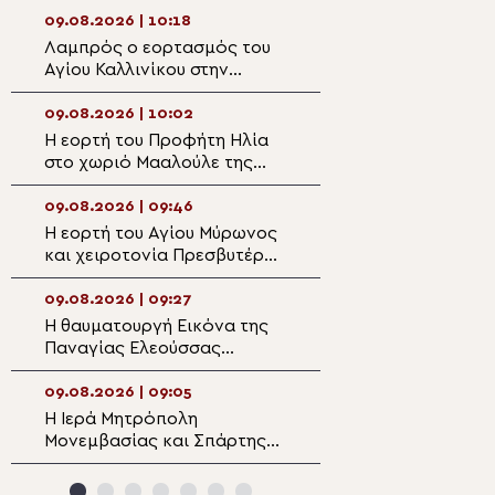
Βύρωνα
09.08.2026 | 10:18
09.08.2026 | 08:
Λαμπρός ο εορτασμός του
Ο Μητροπολίτης
Αγίου Καλλινίκου στην
Αρκαλοχωρίου σ
Έδεσσα
Ναό Αγίας Παρα
Κατωφύγι
09.08.2026 | 10:02
09.08.2026 | 08:
Η εορτή του Προφήτη Ηλία
9 Αυγούστου: Εο
στο χωριό Μααλούλε της
Απόστολος Ματθ
Ναζαρέτ
09.08.2026 | 09:46
09.08.2026 | 06:4
Η εορτή του Αγίου Μύρωνος
ΖΩΝΤΑΝΑ: Όρθρο
και χειροτονία Πρεσβυτέρου
Λειτουργία από 
στο Ηράκλειο
Ναό Αγίου Γεωργ
Παπάγου – Ψάλλε
09.08.2026 | 09:27
08.08.2026 | 22:
Ελληνική Βυζαντ
Η θαυματουργή Εικόνα της
Πανηγυρίζει η Μ
(ΒΙΝΤΕΟ)
Παναγίας Ελεούσσας
Αγίου Λαυρεντίο
Πάτμου
09.08.2026 | 09:05
08.08.2026 | 21:4
Η Ιερά Μητρόπολη
Άγιος Καλλίνικο
Μονεμβασίας και Σπάρτης
Εδέσσης: Η θυσία
προσκαλεί και εφέτος τους
διακρίνη την Αρ
Ομογενείς
μου ζωήν!