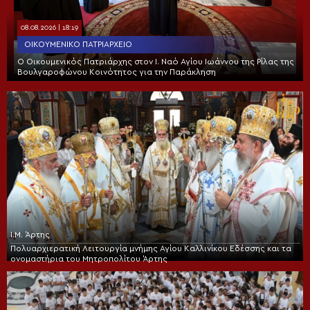
08.08.2026 | 18:19
ΟΙΚΟΥΜΕΝΙΚΌ ΠΑΤΡΙΑΡΧΕΊΟ
Ο Οικουμενικός Πατριάρχης στον I. Ναό Αγίου Ιωάννου της Ρίλας της
Βουλγαροφώνου Κοινότητος για την Παράκληση
Ι.Μ. Άρτης
Πολυαρχιερατική Λειτουργία μνήμης Αγίου Καλλινίκου Εδέσσης και τα
ονομαστήρια του Μητροπολίτου Άρτης