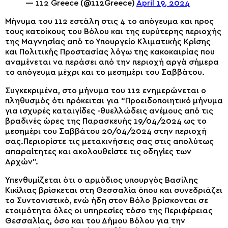
— 112 Greece (@112Greece)
April 19, 2024
Μήνυμα του 112 εστάλη στις 4 το απόγευμα και προς
τους κατοίκους του Βόλου και της ευρύτερης περιοχής
της Μαγνησίας από το Υπουργείο Κλιματικής Κρίσης
και Πολιτικής Προστασίας λόγω της κακοκαιρίας που
αναμένεται να περάσει από την περιοχή αργά σήμερα
το απόγευμα μέχρι και το μεσημέρι του Σαββάτου.
Συγκεκριμένα, στο μήνυμα του 112 ενημερώνεται ο
πληθυσμός ότι πρόκειται για “Προειδοποιητικό μήνυμα
για ισχυρές καταιγίδες -θυελλώδεις ανέμους από τις
βραδινές ώρες της Παρασκευής 19/04/2024 ως το
μεσημέρι του Σαββάτου 20/04/2024 στην περιοχή
σας.Περιορίστε τις μετακινήσεις σας στις απολύτως
απαραίτητες και ακολουθείστε τις οδηγίες των
Αρχών”.
Υπενθυμίζεται ότι ο αρμόδιος υπουργός Βασίλης
Κικίλιας βρίσκεται στη Θεσσαλία όπου και συνεδριάζει
το Συντονιστικό, ενώ ήδη στον Βόλο βρίσκονται σε
ετοιμότητα όλες οι υπηρεσίες τόσο της Περιφέρειας
Θεσσαλίας, όσο και του Δήμου Βόλου για την