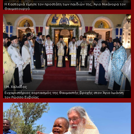
Η Καστοριά τίμησε τον προστάτη των παιδιών της, Άγιο Νικάνορα τον
Θαυματουργό
Ι.Μ. Χαλκίδος
Ευχαριστήριος εορτασμός της θαυμαστής βροχής στον Άγιο Ιωάννη
τον Ρώσσο Ευβοίας