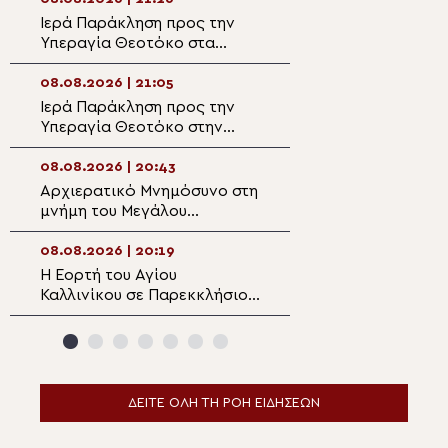
Ιερά Παράκληση προς την
Ο Μητροπολίτης
Υπεραγία Θεοτόκο στα
στον Ιερό Ναό Α
Φαβριανά Μονοφατσίου
Φανουρίου στον 
Κατσαρού
08.08.2026 | 21:05
08.08.2026 | 19:1
Ιερά Παράκληση προς την
Αυτοψία της Λ. 
Υπεραγία Θεοτόκο στην
Αιγόσθενα για τι
Πολυθέα Πεδιάδος
επιπτώσεις της 
08.08.2026 | 20:43
08.08.2026 | 18:5
Αρχιερατικό Μνημόσυνο στη
Ο Αιτωλίας Δαμ
μνήμη του Μεγάλου
στον Αργυρό Πηγ
Ευεργέτου των Κυθήρων
Θέρμου
Νικολάου Τριφύλλη
08.08.2026 | 20:19
08.08.2026 | 18:3
Η Εορτή του Αγίου
5η Αυγουστιάτικ
Καλλινίκου σε Παρεκκλήσιο
Παράκληση στην
της Καστοριάς
Ευξεινούπολη
ΔΕΙΤΕ ΟΛΗ ΤΗ ΡΟΗ ΕΙΔΗΣΕΩΝ