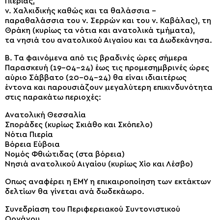
Πιερίας,
ν. Χαλκιδικής καθώς και τα θαλάσσια –
παραθαλάσσια του ν. Σερρών και του ν. Καβάλας), τη
Θράκη (κυρίως τα νότια και ανατολικά τμήματα),
τα νησιά του ανατολικού Αιγαίου και τα Δωδεκάνησα.
Β. Τα φαινόμενα από τις βραδινές ώρες σήμερα
Παρασκευή (19-04-24) έως τις προμεσημβρινές ώρες
αύριο Σάββατο (20-04-24) θα είναι ιδιαιτέρως
έντονα και παρουσιάζουν μεγαλύτερη επικινδυνότητα
στις παρακάτω περιοχές:
Ανατολική Θεσσαλία
Σποράδες (κυρίως Σκιάθο και Σκόπελο)
Νότια Πιερία
Βόρεια Εύβοια
Νομός Φθιώτιδας (στα βόρεια)
Νησιά ανατολικού Αιγαίου (κυρίως Χίο και Λέσβο)
Οπως αναφέρει η ΕΜΥ η επικαιροποίηση των εκτάκτων
δελτίων θα γίνεται ανά δωδεκάωρο.
Συνεδρίαση του Περιφερειακού Συντονιστικού
Οργάνου